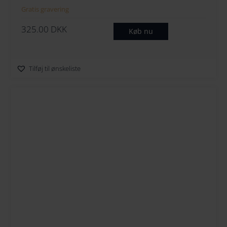
Gratis gravering
325.00
DKK
Køb nu
Tilføj til ønskeliste