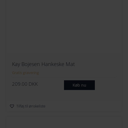
Kay Bojesen Hankeske Mat
Gratis gravering
209.00
DKK
Køb nu
Tilføj til ønskeliste