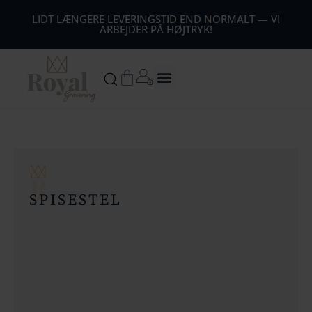
44
LIDT LÆNGERE LEVERINGSTID END NORMALT — VI
ARBEJDER PÅ HØJTRYK!
54
64
Kurv
74
84
94
104
SPISESTEL
1
14
124
134
144