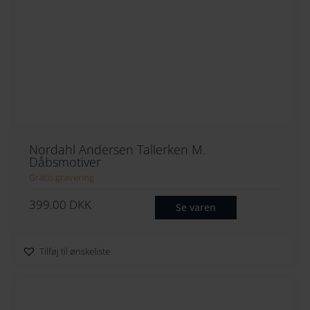
Nordahl Andersen Tallerken M.
Dåbsmotiver
Gratis gravering
399.00
DKK
Se varen
Tilføj til ønskeliste