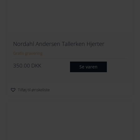
Nordahl Andersen Tallerken Hjerter
Gratis gravering
350.00
DKK
Se varen
Tilføj til ønskeliste