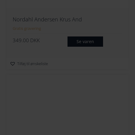
Nordahl Andersen Krus And
Gratis gravering
349.00
DKK
Se varen
Tilføj til ønskeliste