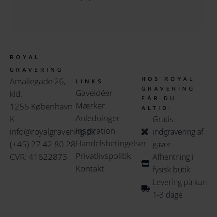
ROYAL
GRAVERING
HOS ROYAL
Amaliegade 26,
LINKS
GRAVERING
Gaveidéer
kld.
FÅR DU
Mærker
1256 København
ALTID:
Anledninger
K
Gratis
Inspiration
info@royalgravering.dk
indgravering af
Handelsbetingelser
(+45) 27 42 80 28
gaver
Privatlivspolitik
CVR: 41622873
Afhentning i
Kontakt
fysisk butik
Levering på kun
1-3 dage