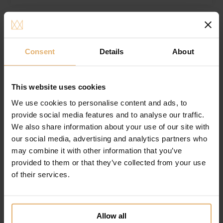
KOMMENDE
NYHED
Consent
Details
About
This website uses cookies
We use cookies to personalise content and ads, to
provide social media features and to analyse our traffic.
We also share information about your use of our site with
our social media, advertising and analytics partners who
may combine it with other information that you’ve
provided to them or that they’ve collected from your use
of their services.
Kay Bojesen Børnestel 2 Dele
Gratis gravering
Allow all
950.00
DKK
Køb nu