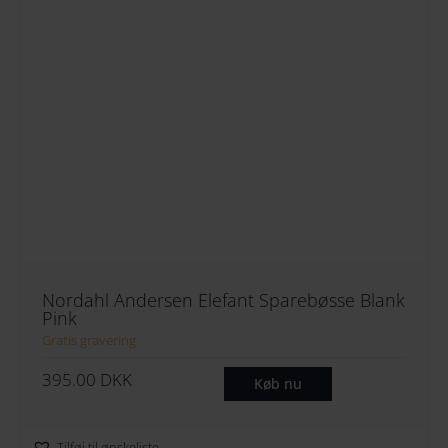
Nordahl Andersen Elefant Sparebøsse Blank
Pink
Gratis gravering
395.00
DKK
Køb nu
Tilføj til ønskeliste