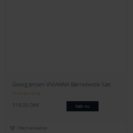
Georg Jensen VIVIANNA Børnebestik Sæt
Gratis gravering
519.00
DKK
Køb nu
Tilføj til ønskeliste