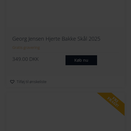
264
274
284
Georg Jensen Hjerte Bakke Skål 2025
Gratis gravering
294
349.00
DKK
Køb nu
Tilføj til ønskeliste
FRI
FRAGT!