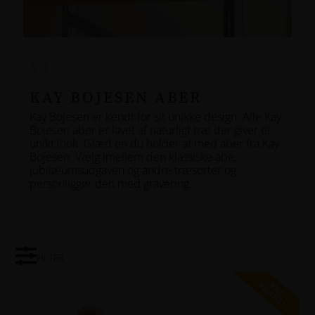
154
164
174
KAY BOJESEN ABER
184
Kay Bojesen er kendt for sit unikke design. Alle Kay
Bojesen aber er lavet af naturligt træ der giver et
194
unikt look. Glæd en du holder af med aber fra Kay
Bojesen. Vælg imellem den klassiske abe,
204
jubilæumsudgaven og andre træsorter og
personliggør den med gravering.
214
224
234
FILTER
244
FRI
FRAGT!
254