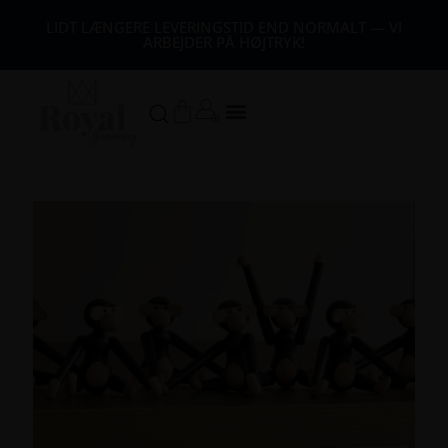
44
LIDT LÆNGERE LEVERINGSTID END NORMALT — VI
ARBEJDER PÅ HØJTRYK!
54
64
Kurv
74
84
94
104
1
14
124
134
144