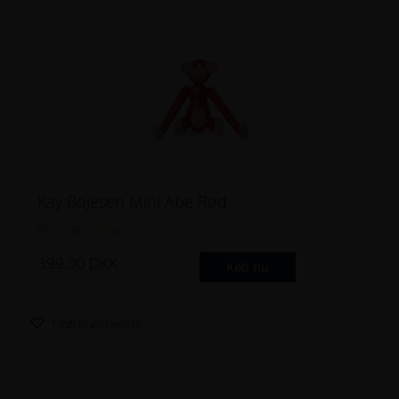
D
K
K
.
Kay Bojesen Mini Abe Rød
Gratis gravering
399.00
DKK
Køb nu
Tilføj til ønskeliste