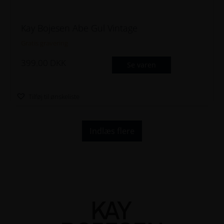
Kay Bojesen Abe Gul Vintage
Gratis gravering
399.00
DKK
Se varen
Tilføj til ønskeliste
Indlæs flere