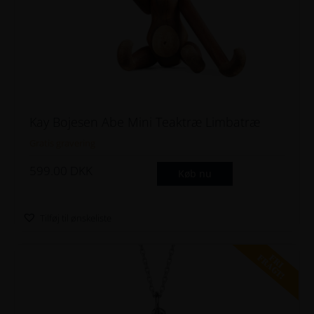
Kay Bojesen Abe Mini Teaktræ Limbatræ
Gratis gravering
599.00
DKK
Køb nu
Tilføj til ønskeliste
FRI
FRAGT!