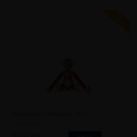
FRI
FRAGT!
Kay Bojesen Julesweater 2024
Gratis gravering
999.00
DKK
Køb nu