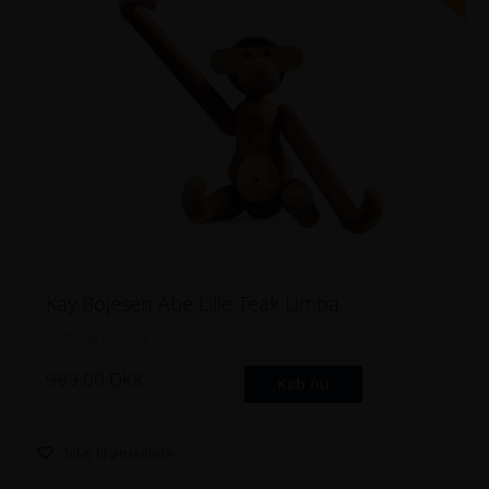
264
274
284
294
Kay Bojesen Abe Lille Teak Limba
Gratis gravering
999.00
DKK
Køb nu
Tilføj til ønskeliste