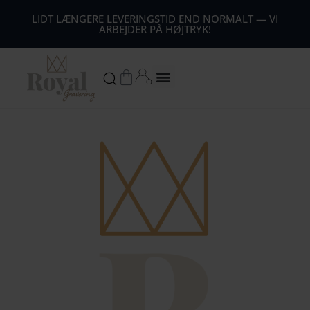
44
LIDT LÆNGERE LEVERINGSTID END NORMALT — VI
ARBEJDER PÅ HØJTRYK!
54
64
Kurv
74
84
94
104
1
14
124
134
144