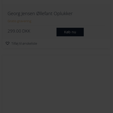
Georg Jensen Øllefant Oplukker
Gratis gravering
299.00
DKK
Køb nu
Tilføj til ønskeliste