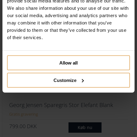
provide social media features and to analyse our traffic.
FRI
FRAGT!
We also share information about your use of our site with
our social media, advertising and analytics partners who
may combine it with other information that you’ve
provided to them or that they’ve collected from your use
of their services.
Allow all
Customize
Georg Jensen Sparegris Stor Elefant Blank
Gratis gravering
799.00
DKK
Køb nu