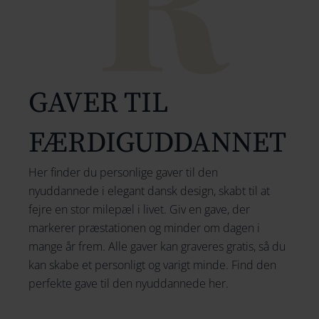
154
164
174
GAVER TIL
184
FÆRDIGUDDANNET
194
204
Her finder du personlige gaver til den
nyuddannede i elegant dansk design, skabt til at
214
fejre en stor milepæl i livet. Giv en gave, der
224
markerer præstationen og minder om dagen i
mange år frem. Alle gaver kan graveres gratis, så du
234
kan skabe et personligt og varigt minde. Find den
perfekte gave til den nyuddannede her.
244
254