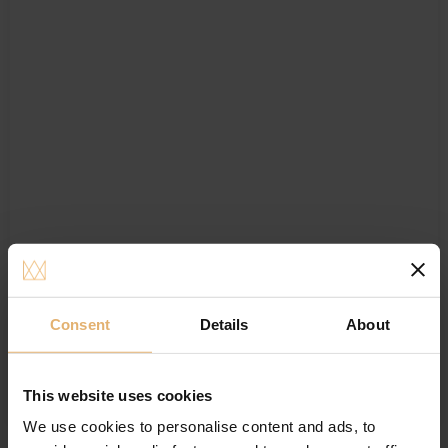
Georg Jensen Hjerte Bonbonniere Stor
Gratis gravering
Consent
Details
About
499.00
DKK
Køb nu
This website uses cookies
Tilføj til ønskeliste
We use cookies to personalise content and ads, to