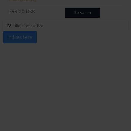
399.00
DKK
Se varen
Tilføj til ønskeliste
Indlæs flere