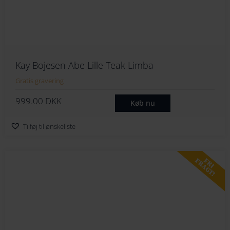
Kay Bojesen Abe Lille Teak Limba
Gratis gravering
999.00
DKK
Køb nu
Tilføj til ønskeliste
FRI
FRAGT!