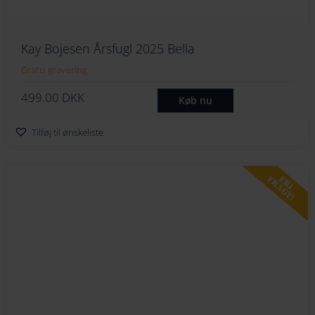
Kay Bojesen Årsfugl 2025 Bella
Gratis gravering
499.00
DKK
Køb nu
Tilføj til ønskeliste
FRI
FRAGT!