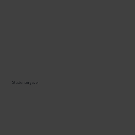
264
274
284
294
Studentergaver