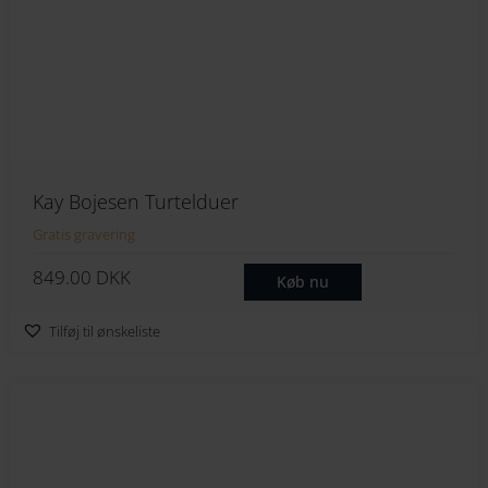
Kay Bojesen Turtelduer
Gratis gravering
849.00
DKK
Køb nu
Tilføj til ønskeliste