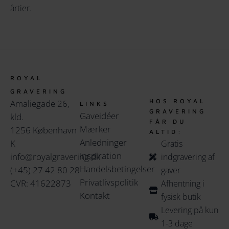
årtier.
ROYAL
GRAVERING
HOS ROYAL
Amaliegade 26,
LINKS
GRAVERING
Gaveidéer
kld.
FÅR DU
Mærker
1256 København
ALTID:
Anledninger
K
Gratis
Inspiration
info@royalgravering.dk
indgravering af
Handelsbetingelser
(+45) 27 42 80 28
gaver
Privatlivspolitik
CVR: 41622873
Afhentning i
Kontakt
fysisk butik
Levering på kun
1-3 dage