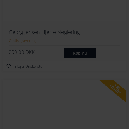
Georg Jensen Hjerte Nøglering
Gratis gravering
299.00
DKK
Køb nu
Tilføj til ønskeliste
FRI
FRAGT!