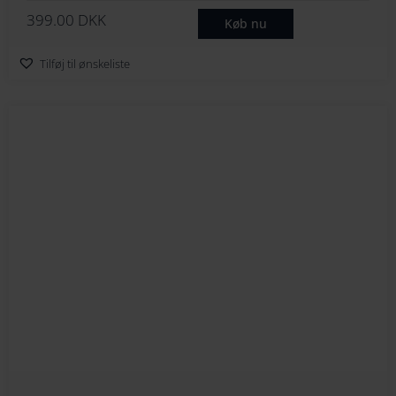
399.00
DKK
Køb nu
Tilføj til ønskeliste