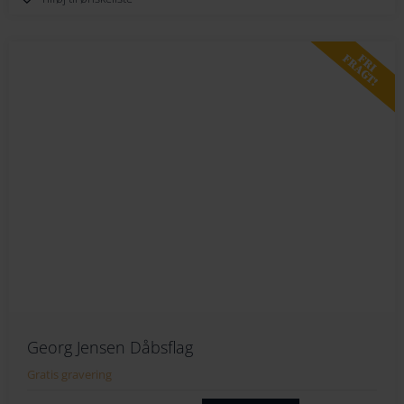
FRI
FRAGT!
Georg Jensen Dåbsflag
Gratis gravering