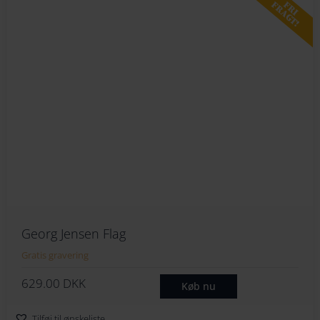
FRI
FRAGT!
Georg Jensen Flag
Gratis gravering
629.00
DKK
Køb nu
Tilføj til ønskeliste