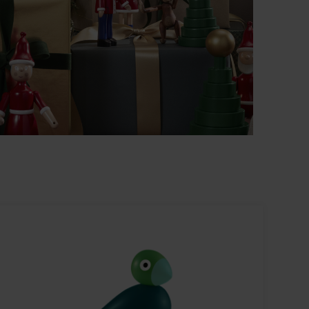
174
152
184
162
194
172
204
182
214
192
224
202
234
212
244
222
254
232
264
242