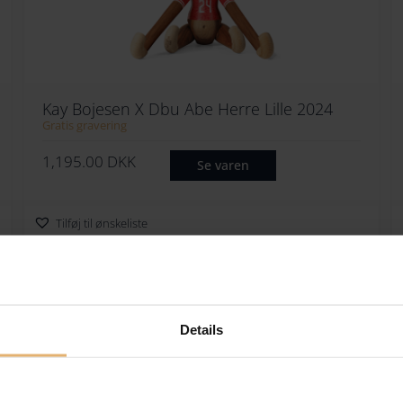
Kay Bojesen X Dbu Abe Herre Lille 2024
Gratis gravering
1,195.00
DKK
Se varen
Tilføj til ønskeliste
SPAR
17%
Details