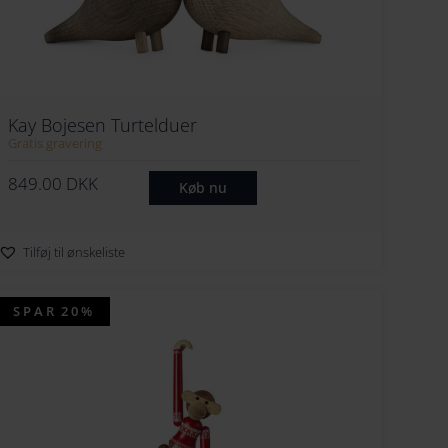
Kay Bojesen Turtelduer
Gratis gravering
849.00
DKK
Køb nu
Tilføj til ønskeliste
SPAR
20%