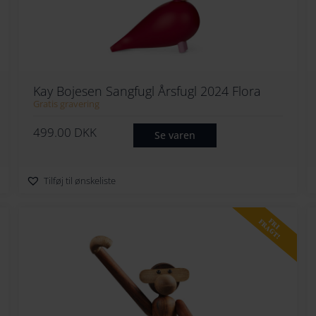
Kay Bojesen Sangfugl Årsfugl 2024 Flora
Gratis gravering
499.00
DKK
Se varen
Tilføj til ønskeliste
FRI
FRAGT!