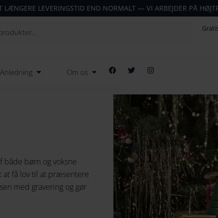
T LÆNGERE LEVERINGSTID END NORMALT — VI ARBEJDER PÅ HØJT
Grati
F
T
I
Open Anledning
Open Om os
Anledning
Om os
a
w
n
c
i
s
e
t
t
b
t
a
o
e
g
o
r
r
k
a
m
 af både børn og voksne
at få lov til at præsentere
esen med gravering og gør