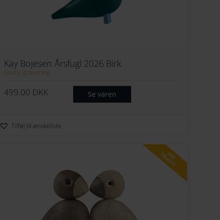
274
252
284
262
294
272
Kay Bojesen Årsfugl 2026 Birk
282
Gratis gravering
292
499.00
DKK
Se varen
Tilføj til ønskeliste
FRI
FRAGT!