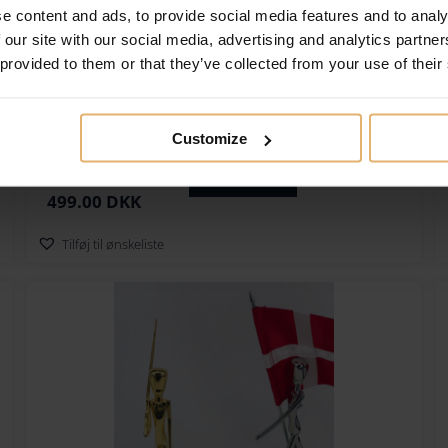
e content and ads, to provide social media features and to analy
 our site with our social media, advertising and analytics partn
 provided to them or that they’ve collected from your use of their
Kay Bojesen X DBU Mini Abe Herre 2024
Gratis gravering
Customize
D
D
599.00
DKK
Køb nu
e
e
499.00
DKK
n
n
Tilføj til ønskeliste
o
a
p
k
r
t
i
u
n
e
d
l
e
l
l
e