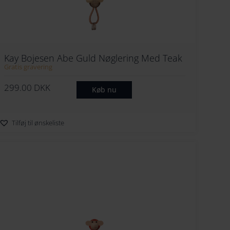
.
D
K
K
Kay Bojesen Abe Guld Nøglering Med Teak
.
Limba Guld
Gratis gravering
299.00
DKK
Køb nu
Tilføj til ønskeliste