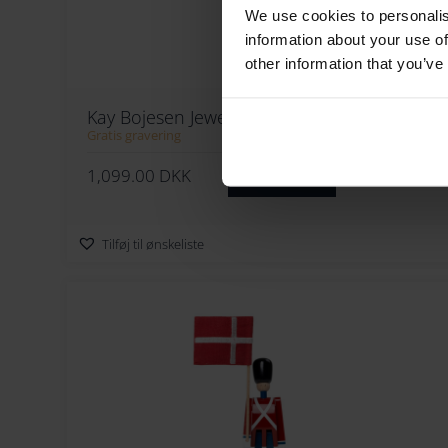
We use cookies to personalis
information about your use of
other information that you’ve
Kay Bojesen Jewelry Aben I Guld
Gratis gravering
1,099.00
DKK
Køb nu
Tilføj til ønskeliste