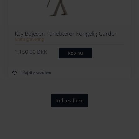
.
D
K
K
Kay Bojesen Fanebærer Kongelig Garder
.
Med Flag
Gratis gravering
1,150.00
DKK
Køb nu
Tilføj til ønskeliste
Indlæs flere