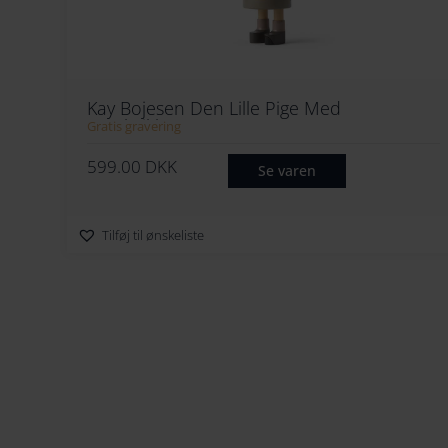
Kay Bojesen Den Lille Pige Med
Svovlstikkerne
Gratis gravering
599.00
DKK
Se varen
Tilføj til ønskeliste