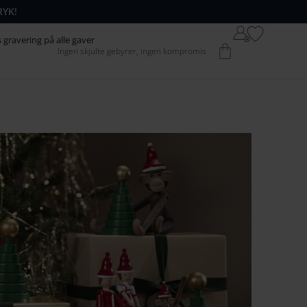
RYK!
64
42
s gravering på alle gaver
Kurv
Ingen skjulte gebyrer, ingen kompromis
74
52
84
62
94
72
104
82
1
14
92
124
102
134
1
12
144
122
154
132
164
142