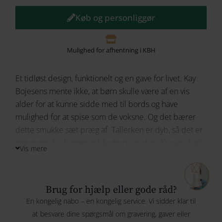
Køb og personliggør
264
274
Mulighed for afhentning i KBH
284
Et tidløst design, funktionelt og en gave for livet. Kay
294
Bojesens mente ikke, at børn skulle være af en vis
Bliv underrettet
alder for at kunne sidde med til bords og have
mulighed for at spise som de voksne. Og det bærer
dette smukke sæt præg af. Tallerken er dyb, så det er
nemmere for barnet at håndtere maden. Krusets hank
Vis mere
er formet, så det er nemt for små hænder at få fat på
kruset og drikke af det. Du har mulighed for at få
graveret på både kruset og tallerkenen.
Brug for hjælp eller gode råd?
Kruset er 7,5 cm i højden, og tallerkenen i diameter er
En kongelig nabo – en kongelig service. Vi sidder klar til
16,3 cm.
at besvare dine spørgsmål om gravering, gaver eller