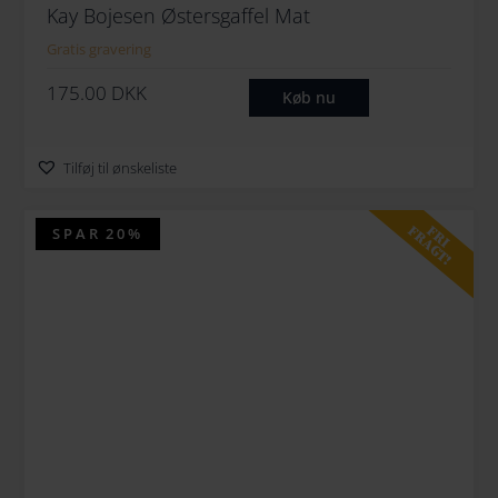
Kay Bojesen Østersgaffel Mat
Gratis gravering
175.00
DKK
Køb nu
Tilføj til ønskeliste
FRI
FRAGT!
SPAR
20%