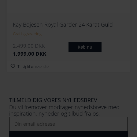
Kay Bojesen Royal Garder 24 Karat Guld
Gratis gravering
D
D
2,499.00
DKK
Køb nu
e
e
1,999.00
DKK
n
n
Tilføj til ønskeliste
o
a
p
k
r
t
i
u
TILMELD DIG VORES NYHEDSBREV
n
e
Du vil fremover modtager nyhedsbreve med
d
l
inspiration, nyheder og tilbud fra os.
e
l
Email
l
e
i
p