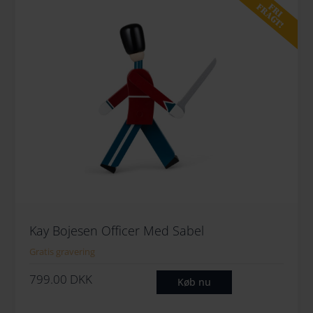
FRI
FRAGT!
Kay Bojesen Officer Med Sabel
Gratis gravering
799.00
DKK
Køb nu