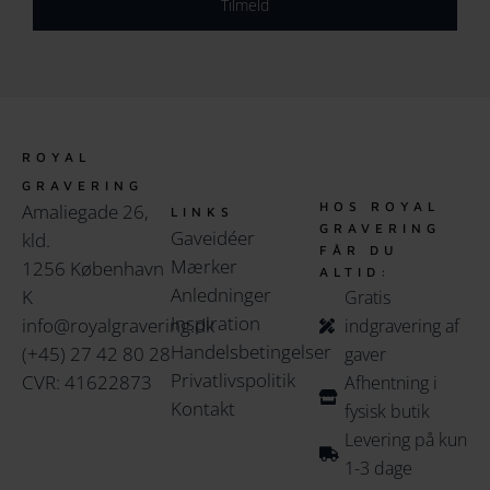
Tilmeld
g
r
e
i
p
s
r
e
i
r
s
:
ROYAL
v
1
GRAVERING
HOS ROYAL
Amaliegade 26,
a
,
LINKS
GRAVERING
Gaveidéer
kld.
r
9
FÅR DU
Mærker
1256 København
:
9
ALTID:
Anledninger
K
2
9
Gratis
Inspiration
info@royalgravering.dk
,
.
indgravering af
Handelsbetingelser
(+45) 27 42 80 28
4
0
gaver
Privatlivspolitik
CVR: 41622873
9
0
Afhentning i
Kontakt
9
fysisk butik
.
D
Levering på kun
0
K
1-3 dage