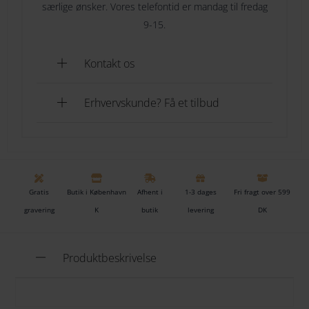
særlige ønsker. Vores telefontid er mandag til fredag
Vi kan gravere på begge dele og du kan vælge at få det
9-15.
gjort så det kan ses på skålen og på koppen, eller
under bunden af skålen og under koppen. Skriver du
Kontakt os
ikke noget så laver vi det hele under begge dele.
Erhvervskunde? Få et tilbud
Gratis
Butik i København
Afhent i
1-3 dages
Fri fragt over 599
gravering
K
butik
levering
DK
Produktbeskrivelse