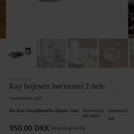
154
164
174
184
194
204
Kay Bojesen
214
Kay bojesen børnestel 2 dele
224
Varenummer
252P
234
Du kan forudbestille denne vare
Forventes
ubestemt
på lager
tid
244
950.00
DKK
Inkl. gratis gravering
254