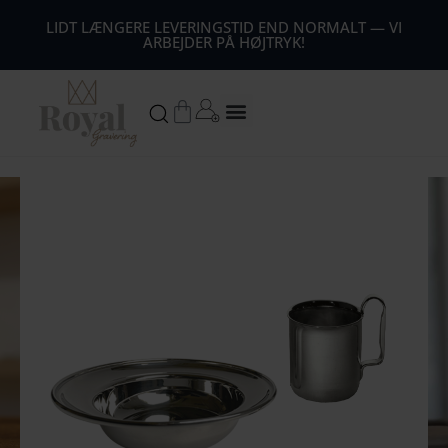
44
LIDT LÆNGERE LEVERINGSTID END NORMALT — VI
ARBEJDER PÅ HØJTRYK!
54
64
Kurv
74
84
94
104
1
14
124
134
144