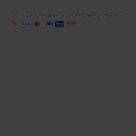
0
K
.
Copyright © Royalgravering.dk 2021 All Right Reserved
D
K
K
.