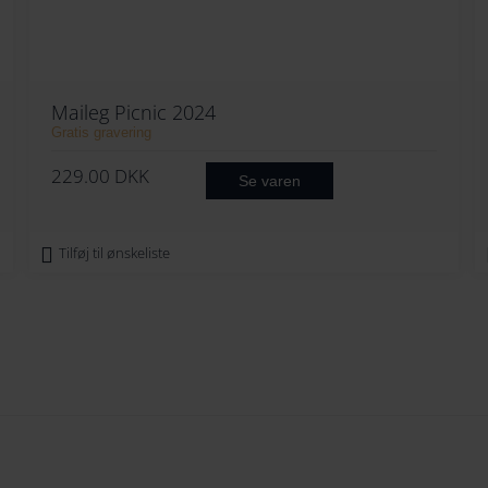
Maileg Picnic 2024
Gratis gravering
229.00
DKK
Se varen
Tilføj til ønskeliste