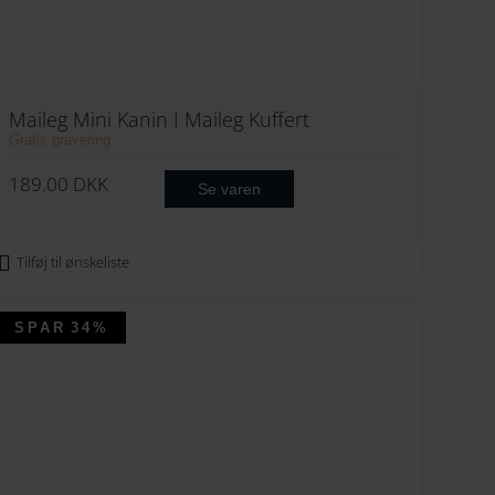
Maileg Mini Kanin I Maileg Kuffert
Gratis gravering
189.00
DKK
Se varen
Tilføj til ønskeliste
SPAR
34%