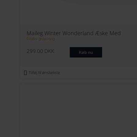
Maileg Winter Wonderland Æske Med
Ophæng
Gratis gravering
299.00
DKK
Køb nu
Tilføj til ønskeliste