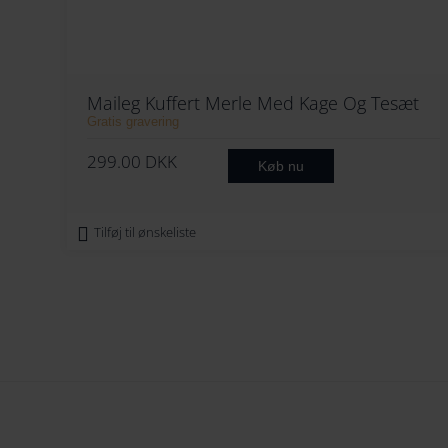
Maileg Kuffert Merle Med Kage Og Tesæt
Gratis gravering
299.00
DKK
Køb nu
Tilføj til ønskeliste