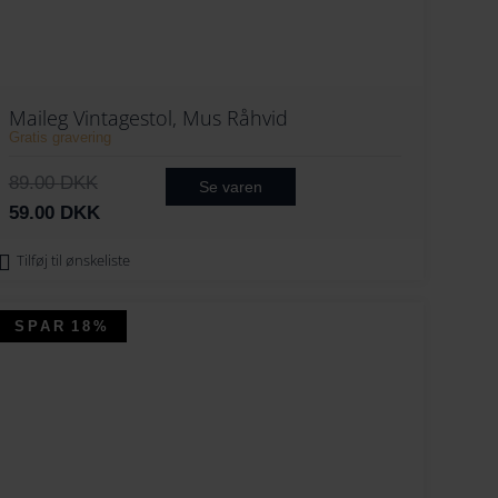
Maileg Vintagestol, Mus Råhvid
Gratis gravering
D
D
89.00
DKK
Se varen
e
e
59.00
DKK
n
n
Tilføj til ønskeliste
o
a
p
k
r
t
SPAR
18%
i
u
n
e
d
l
e
l
l
e