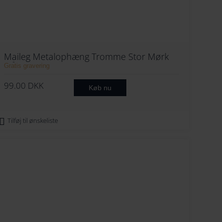
274
252
284
262
294
272
Maileg Metalophæng Tromme Stor Mørk
Blå
Gratis gravering
282
99.00
DKK
Køb nu
292
Tilføj til ønskeliste