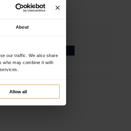
About
Maileg Lam Ophæng
Gratis gravering
49.00
DKK
Køb nu
se our traffic. We also share
ers who may combine it with
 services.
Tilføj til ønskeliste
Allow all