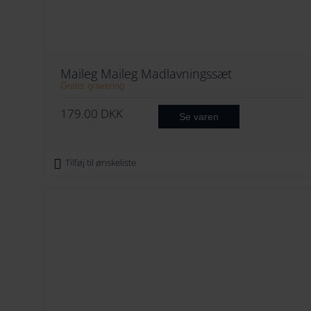
Maileg Maileg Madlavningssæt
Gratis gravering
179.00
DKK
Se varen
Tilføj til ønskeliste