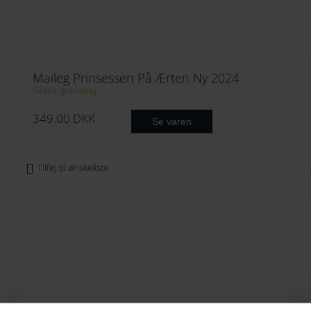
Maileg Prinsessen På Ærten Ny 2024
Gratis gravering
349.00
DKK
Se varen
Tilføj til ønskeliste