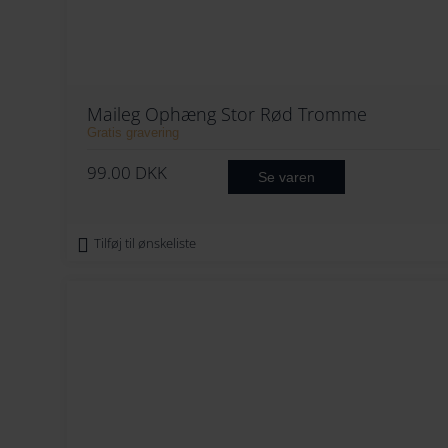
Maileg Ophæng Stor Rød Tromme
Gratis gravering
99.00
DKK
Se varen
Tilføj til ønskeliste