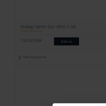
Maileg Hjerte Stor Mint 2 Stk
Gratis gravering
158.00
DKK
Køb nu
Tilføj til ønskeliste