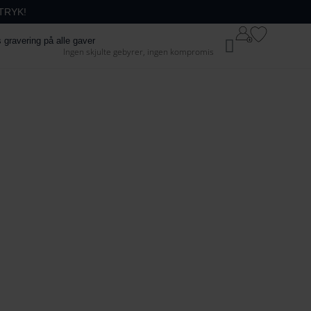
TRYK!
64
42
Kurv
s gravering på alle gaver
Ingen skjulte gebyrer, ingen kompromis
74
52
84
62
94
72
104
82
1
14
92
124
102
134
1
12
144
122
154
132
164
142