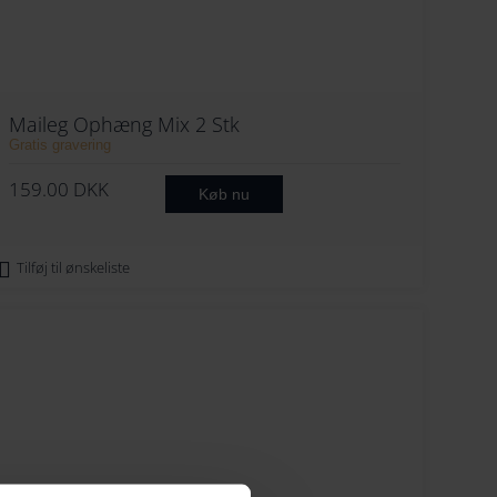
Maileg Ophæng Mix 2 Stk
Gratis gravering
159.00
DKK
Køb nu
Tilføj til ønskeliste