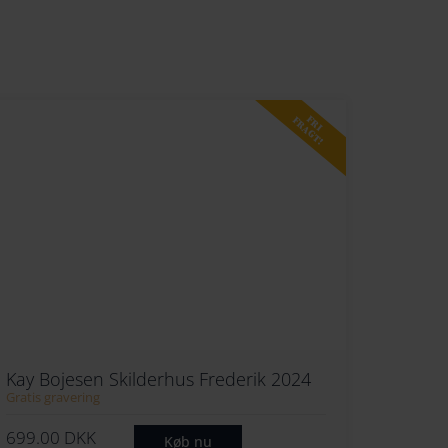
274
252
284
262
294
272
FRI
FRAGT!
282
292
Kay Bojesen Skilderhus Frederik 2024
Gratis gravering
699.00
DKK
Køb nu