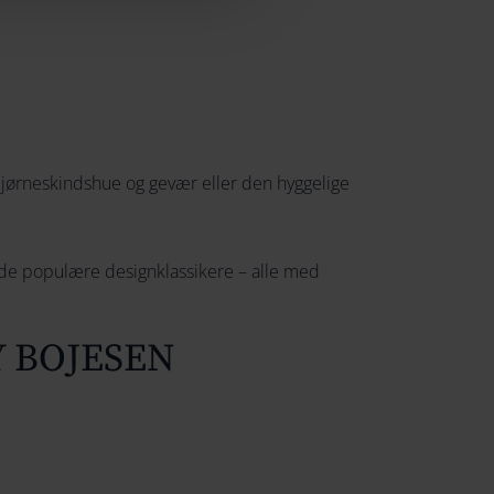
jørneskindshue og gevær eller den hyggelige
af de populære designklassikere – alle med
Y BOJESEN