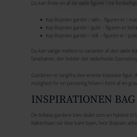
Du kan finde en af de søde figurer i tre forskellig
a
,
r
9
Kay Bojesen garder i sølv – figuren er i mas
:
9
Kay Bojesen garder i guld – figuren er bel
2
9
Kay Bojesen garder i stål – figuren er i pole
,
.
4
0
Du kan vælge mellem to varianter af den søde K
9
0
fanebærer, der holder det røde/hvide Dannebrog
9
.
D
Garderen er langtfra den eneste klassiske figur, 
0
K
mulighed for en personlig hilsen i form af en grav
0
K
.
INSPIRATIONEN BAG
D
K
De tidløse gardere blev skabt som en hyldest ti
K
København var ikke bare byen, hvor Bojesen arbe
.