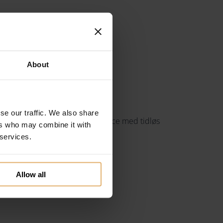
About
se our traffic. We also share
r kombinerer enkelhed og elegance med tidløs
ers who may combine it with
 services.
Allow all