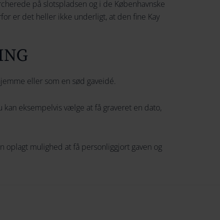
marcherede på slotspladsen og i de Københavnske
or er det heller ikke underligt, at den fine Kay
ING
rhjemme eller som en sød gaveidé.
u kan eksempelvis vælge at få graveret en dato,
en oplagt mulighed at få personliggjort gaven og