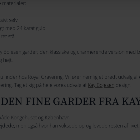
e materialer:
sivt sølv
agt med 24 karat guld
ret stål
ay Bojesen garder; den klassiske og charmerende version med b
 højt.
du finder hos Royal Gravering. Vi fører nemlig et bredt udvalg 
ering. Tag et kig på hele vores udvalg af
Kay Bojesen
design.
 DEN FINE GARDER FRA KA
l både Kongehuset og København.
jdede, men også hvor han voksede op og levede resten af livet.