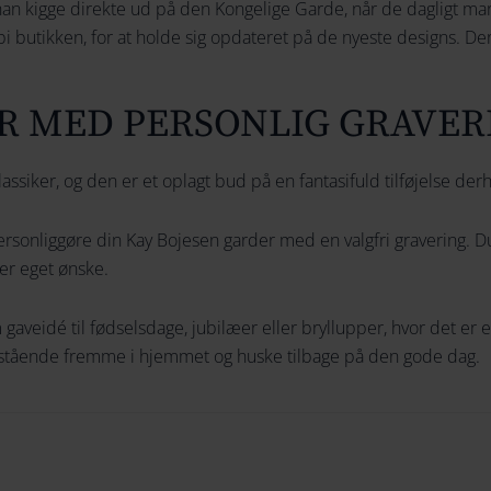
 han kigge direkte ud på den Kongelige Garde, når de dagligt 
bi butikken, for at holde sig opdateret på de nyeste designs. Derf
R MED PERSONLIG GRAVER
ssiker, og den er et oplagt bud på en fantasifuld tilføjelse de
ersonliggøre din Kay Bojesen garder med en valgfri gravering. D
ter eget ønske.
gaveidé til fødselsdage, jubilæer eller bryllupper, hvor det er 
stående fremme i hjemmet og huske tilbage på den gode dag.