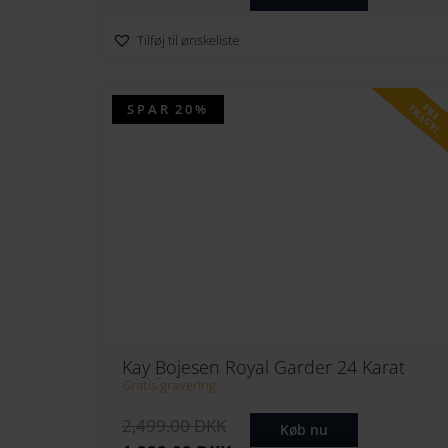
Tilføj til ønskeliste
SPAR
20%
FRI
FRAGT!
Kay Bojesen Royal Garder 24 Karat
Guld
Gratis gravering
D
D
2,499.00
DKK
Køb nu