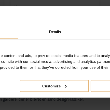
Tilføj til ønskeliste
Details
Kay Bojesen. Vi er din garanti for ægte produkter.
e content and ads, to provide social media features and to analy
esigner, er han mest kendt for sine ikoniske trædyrfigurer, de
 our site with our social media, advertising and analytics partn
erationer og er kendt for deres kvalitet og håndværk.
 provided to them or that they’ve collected from your use of their
R – EN SAND KLASSIKER
Customize
n gardere, der er blevet en sand designklassiker.