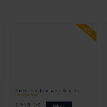
FRI
FRAGT!
Kay Bojesen Fanebærer Kongelig
Garder Med Flag
Gratis gravering
1,150.00
DKK
Køb nu