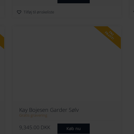
Tilføj til ønskeliste
FRI
FRAGT!
Kay Bojesen Garder Sølv
Gratis gravering
9,345.00
DKK
Køb nu