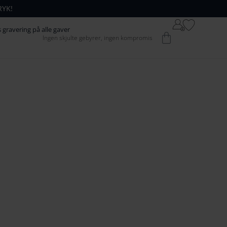
RYK!
64
42
s gravering på alle gaver
Kurv
Ingen skjulte gebyrer, ingen kompromis
74
52
84
62
94
72
104
82
1
14
92
124
102
134
1
12
144
122
154
132
164
142