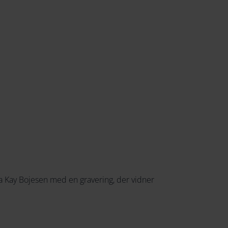
174
152
184
162
194
172
204
182
214
192
224
202
234
212
244
222
fra Kay Bojesen med en gravering, der vidner
254
232
264
242