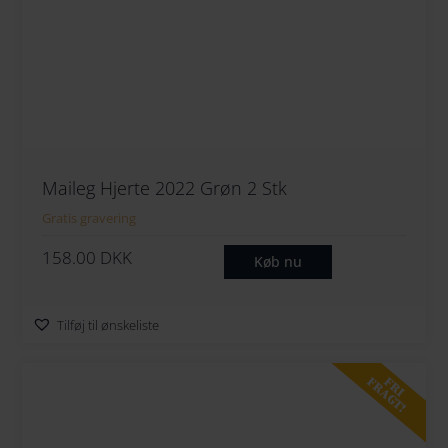
Maileg Hjerte 2022 Grøn 2 Stk
Gratis gravering
158.00
DKK
Køb nu
Tilføj til ønskeliste
FRI
FRAGT!