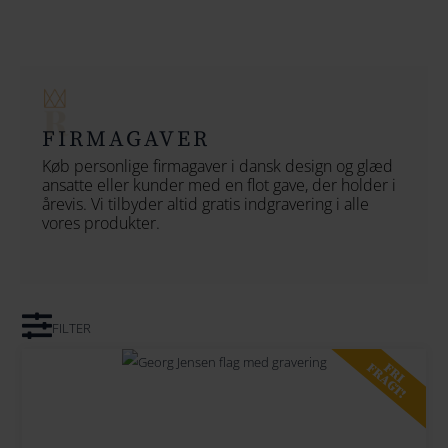
154
164
174
FIRMAGAVER
184
Køb personlige firmagaver i dansk design og glæd
ansatte eller kunder med en flot gave, der holder i
194
årevis. Vi tilbyder altid gratis indgravering i alle
vores produkter.
204
214
224
FILTER
234
FRI
FRAGT!
244
254