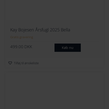
Kay Bojesen Årsfugl 2025 Bella
Gratis gravering
499.00
DKK
Køb nu
Tilføj til ønskeliste