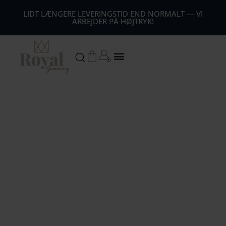
44
LIDT LÆNGERE LEVERINGSTID END NORMALT — VI
ARBEJDER PÅ HØJTRYK!
54
64
Kurv
74
84
94
104
1
14
124
134
144