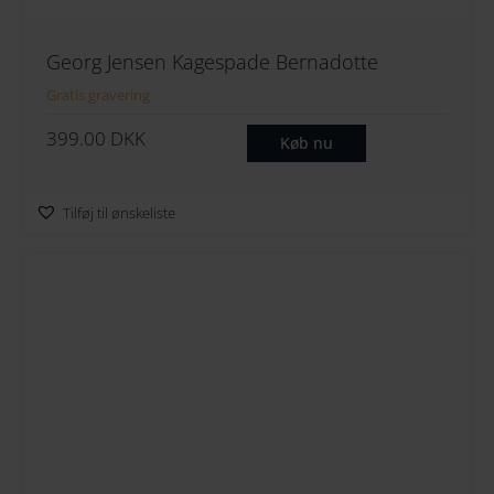
Georg Jensen Kagespade Bernadotte
Gratis gravering
399.00
DKK
Køb nu
Tilføj til ønskeliste