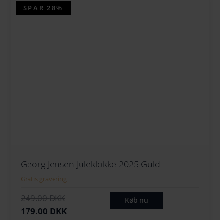
SPAR
28%
Georg Jensen Juleklokke 2025 Guld
Gratis gravering
D
D
249.00
DKK
Køb nu
e
e
179.00
DKK