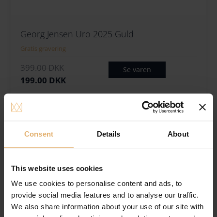
Georg Jensen Uro 2025 Guld
Gratis gravering
D
D
399.00
DKK
Se varen
e
e
199.00
DKK
n
n
Tilføj til ønskeliste
o
a
p
k
SPAR
20%
r
t
Consent
Details
About
i
u
n
e
d
l
This website uses cookies
e
l
We use cookies to personalise content and ads, to
l
e
provide social media features and to analyse our traffic.
i
p
We also share information about your use of our site with