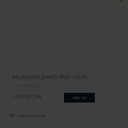
0
K
.
D
K
K
.
Kay Bojesen Jewelry Aben I Guld
Gratis gravering
1,099.00
DKK
Køb nu
Tilføj til ønskeliste