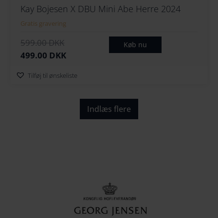
Kay Bojesen X DBU Mini Abe Herre 2024
Gratis gravering
D
D
599.00
DKK
Køb nu
e
e
499.00
DKK
n
n
Tilføj til ønskeliste
o
a
p
k
r
t
Indlæs flere
i
u
n
e
d
l
e
l
l
e
i
p
g
r
e
i