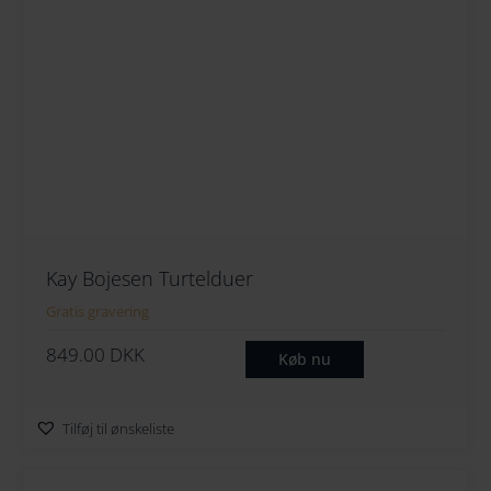
Kay Bojesen Turtelduer
Gratis gravering
849.00
DKK
Køb nu
Tilføj til ønskeliste