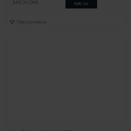
349.00
DKK
Køb nu
Tilføj til ønskeliste