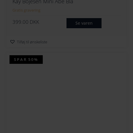
Kay Bojesen Mini Abe Blå
Gratis gravering
399.00
DKK
Se varen
Tilføj til ønskeliste
SPAR
50%