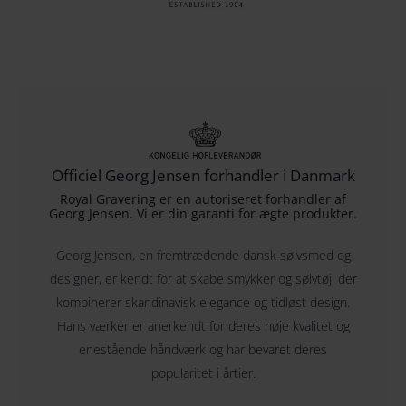
p
s
r
e
i
r
s
:
v
4
a
9
r
9
:
.
Officiel Georg Jensen forhandler i Danmark
5
0
Royal Gravering er en autoriseret forhandler af
9
0
Georg Jensen. Vi er din garanti for ægte produkter.
9
Georg Jensen, en fremtrædende dansk sølvsmed og
.
D
designer, er kendt for at skabe smykker og sølvtøj, der
0
K
kombinerer skandinavisk elegance og tidløst design.
0
K
Hans værker er anerkendt for deres høje kvalitet og
.
enestående håndværk og har bevaret deres
D
popularitet i årtier.
K
K