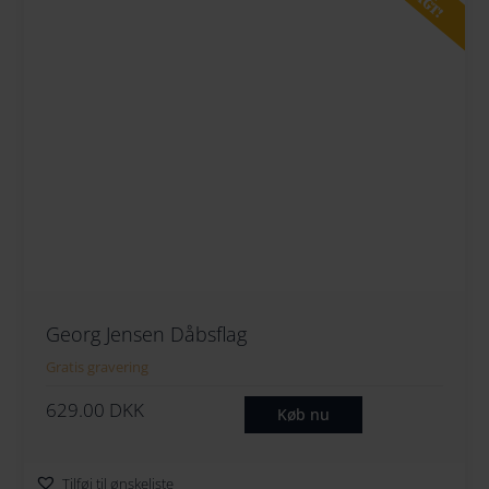
Georg Jensen Dåbsflag
Gratis gravering
629.00
DKK
Køb nu
Tilføj til ønskeliste