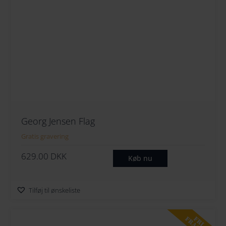
264
274
284
294
Georg Jensen Flag
Gratis gravering
629.00
DKK
Køb nu
Tilføj til ønskeliste
FRI
FRAGT!