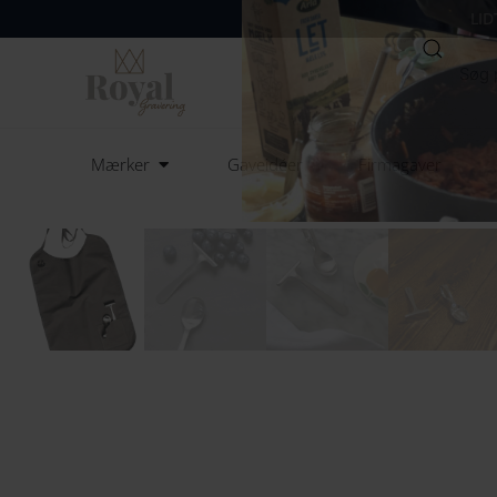
LID
Søg
Open Mærker
Mærker
Gaveidéer
Firmagaver