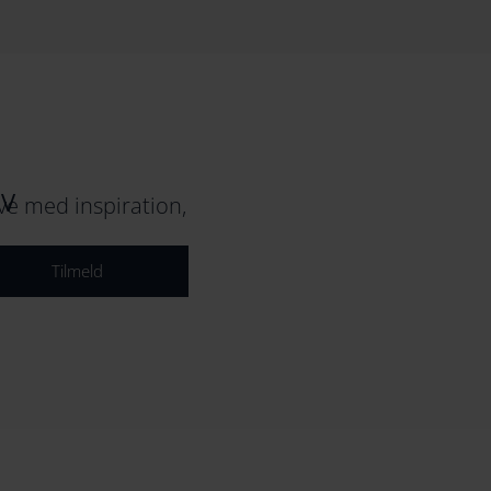
EV
e med inspiration,
Tilmeld