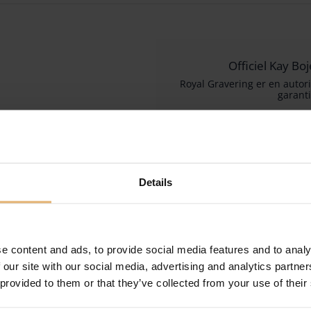
Officiel Kay B
Royal Gravering er en autori
garanti
Selvom Kay Bojesen var en da
for sine ikoniske trædyrfigur
tidløs charme. Hans kreationer
for dere
Details
e content and ads, to provide social media features and to analy
 our site with our social media, advertising and analytics partn
 provided to them or that they’ve collected from your use of their