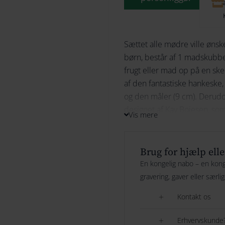
Sættet alle mødre ville ønsk
børn, består af 1 madskubber
frugt eller mad op på en ske
af den fantastiske hankeske, 
og den måler (9 cm). Derud
designet af Kay Bojesen, som
Vis mere
kunne sidde med til bords. O
funktionelle, tidløse og smu
En perfekt gave fra bedstef
Brug for hjælp elle
En kongelig nabo – en konge
gravering, gaver eller særli
Kontakt os
Erhvervskunde?