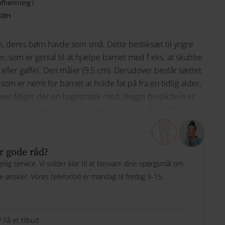
afhentning i
Skrifttype
Bojesen
KBH
174
152
Børne
e, deres børn havde som små. Dette bestiksæt til yngre
184
162
Indtast din tekst her
Spisesæt
Her skriver du hvad du
, som er genial til at hjælpe barnet med f.eks. at skubbe
ønsker vi skal graverer og evt hvor mange linjer.
194
172
 eller gaffel. Den måler (9,5 cm). Derudover består sættet
poleret
som er nemt for barnet at holde fat på fra en tidlig alder,
204
182
antal
over følger der en hagesmæk med. Begge bestikdele er
214
192
 mente at børn ikke skulle være af en vis alder, før de
Specielle ønsker til gravering
g det er det fantastiske ved hans design: de er
Er der noget vi
224
202
kke.
skal være opmærksom på, ønsker eller andet? Så
orældrene.
kan du skrive det her
r gode råd?
234
212
lig service. Vi sidder klar til at besvare dine spørgsmål om
244
222
ge ønsker. Vores telefontid er mandag til fredag 9-15.
Gaveindpakning
254
232
Nej tak
264
242
 Få et tilbud
Gaveindpakning
[+49.00 DKK]