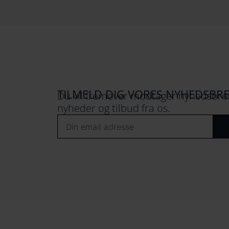
TILMELD DIG VORES NYHEDSBR
Du vil fremover modtager nyhedsbrev
nyheder og tilbud fra os.
Email