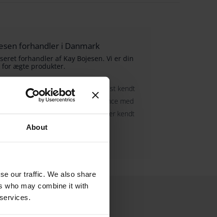
ojesen forhandler i Danmark
seret forhandler af Kay Bojesen. Vi er din
 for ægte produkter.
nsk sølvsmed og designer, er han mest kendt
er, der kombinerer enkelhed og elegance med
 er blevet elsket af generationer og er kendt
s kvalitet og håndværk.
About
se our traffic. We also share
ers who may combine it with
 services.