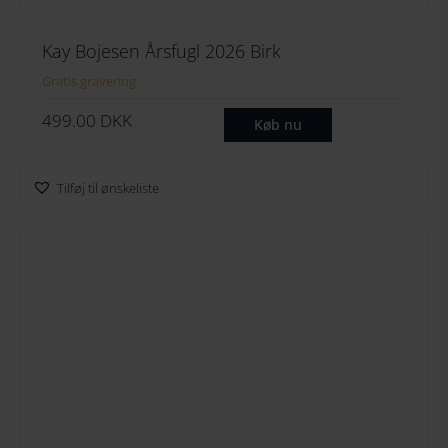
Kay Bojesen Årsfugl 2026 Birk
Gratis gravering
499.00
DKK
Køb nu
Tilføj til ønskeliste