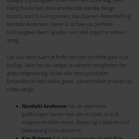
oplagte bryllupsgaver til den den helt store dag. Med
hjælp fra de helt store anerkendte danske design
brands, som fx Georg Jensen, Kay Bojesen, Rosendahl og
Nordahl Andersen, mener vi at have de perfekte
bryllupsgave ideer, og uden tvivl altid noget for enhver
smag.
Det kan være svært at finde den helt perfekte gave til et
bryllup. Men hvis du vælger at udnytte muligheden for
gratis indgravering, så kan alle vores produkter
forvandles til helt unikke gaver, uanset hvilket produkt du
måtte vælge.
Nordahl Andersen
har de skønneste
guldbelagte hjerter hvor der er plads til at få
indgraveret både navne, datoer og måske en kort
lykønskning til brudeparret.
Kay Bojesen
har det anerkendte
Grand Prix