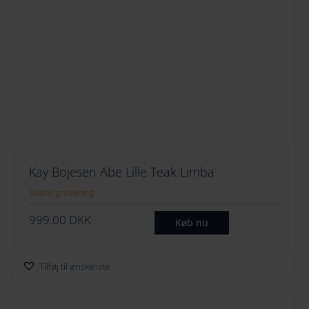
Kay Bojesen Abe Lille Teak Limba
Gratis gravering
999.00
DKK
Køb nu
Tilføj til ønskeliste