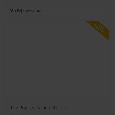
Tilføj til ønskeliste
FRI
FRAGT!
Kay Bojesen Sangfugl Love