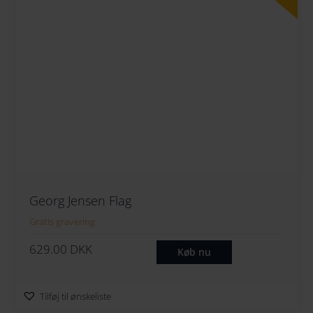
264
274
284
294
Georg Jensen Flag
Gratis gravering
629.00
DKK
Køb nu
Tilføj til ønskeliste