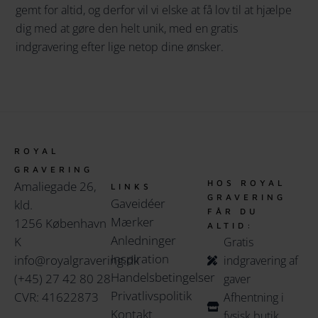
gemt for altid, og derfor vil vi elske at få lov til at hjælpe
dig med at gøre den helt unik, med en gratis
indgravering efter lige netop dine ønsker.
ROYAL
GRAVERING
HOS ROYAL
Amaliegade 26,
LINKS
GRAVERING
Gaveidéer
kld.
FÅR DU
Mærker
1256 København
ALTID:
Anledninger
K
Gratis
Inspiration
info@royalgravering.dk
indgravering af
Handelsbetingelser
(+45) 27 42 80 28
gaver
Privatlivspolitik
CVR: 41622873
Afhentning i
Kontakt
fysisk butik