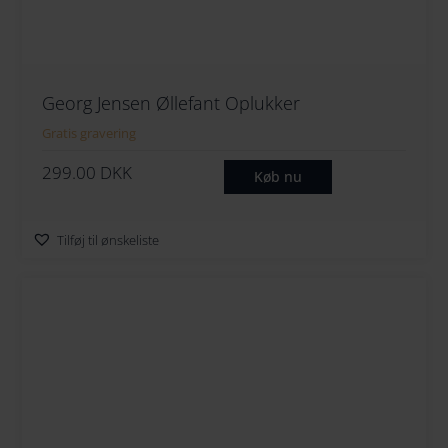
Georg Jensen Øllefant Oplukker
Gratis gravering
299.00
DKK
Køb nu
Tilføj til ønskeliste