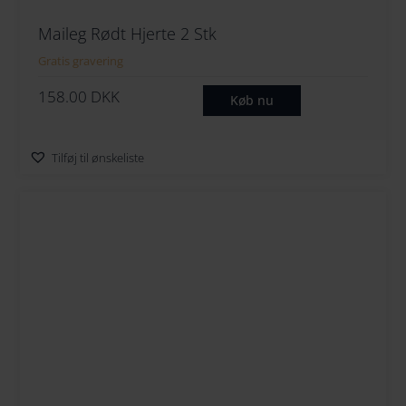
Maileg Rødt Hjerte 2 Stk
Gratis gravering
158.00
DKK
Køb nu
Tilføj til ønskeliste