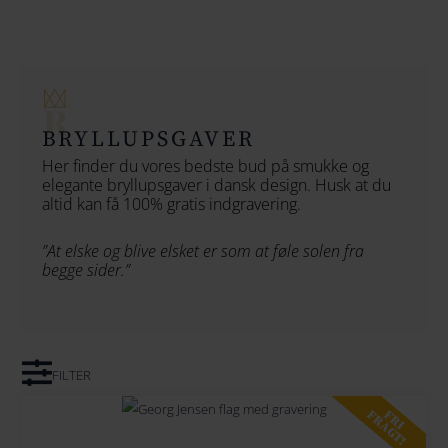
154
164
174
BRYLLUPSGAVER
184
Her finder du vores bedste bud på smukke og
elegante bryllupsgaver i dansk design. Husk at du
194
altid kan få 100% gratis indgravering.
204
”At elske og blive elsket er som at føle solen fra
begge sider.”
214
224
234
FILTER
244
FRI
FRAGT!
254