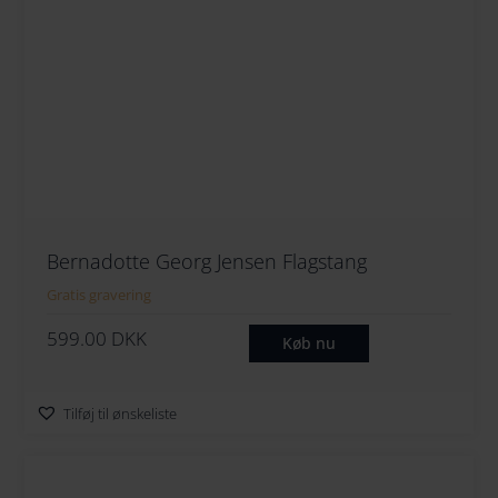
Bernadotte Georg Jensen Flagstang
Gratis gravering
599.00
DKK
Køb nu
Tilføj til ønskeliste