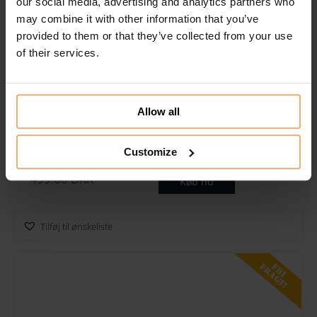
our social media, advertising and analytics partners who
may combine it with other information that you’ve
provided to them or that they’ve collected from your use
of their services.
Allow all
Kay Bojesen Årsfugl 2025 Bella
Gratis gravering
Customize
499.00
DKK
Køb nu
Tilføj til ønskeliste
FRI
FRAGT!