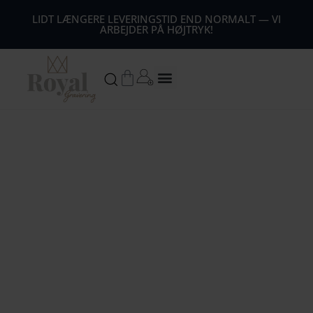
44
LIDT LÆNGERE LEVERINGSTID END NORMALT — VI
ARBEJDER PÅ HØJTRYK!
54
64
Kurv
74
84
94
104
1
14
124
134
144