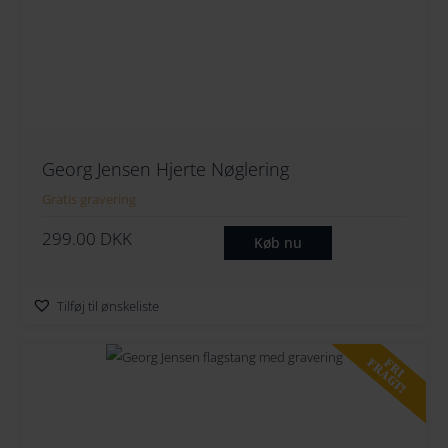
Georg Jensen Hjerte Nøglering
Gratis gravering
299.00
DKK
Køb nu
Tilføj til ønskeliste
FRI
FRAGT!