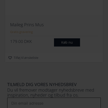
p
s
r
e
i
r
s
:
Maileg Prins Mus
v
3
Gratis gravering
a
9
179.00
DKK
r
9
Køb nu
:
.
4
0
Tilføj til ønskeliste
9
0
9
.
D
0
K
TILMELD DIG VORES NYHEDSBREV
0
K
Du vil fremover modtager nyhedsbreve med
.
inspiration, nyheder og tilbud fra os.
D
Email
K