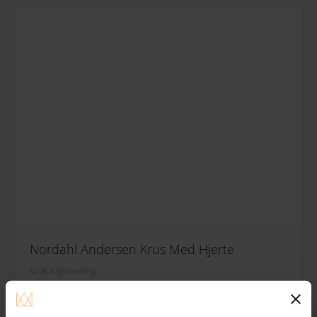
Nordahl Andersen Krus Med Hjerte
Gratis gravering
325.00
DKK
Køb nu