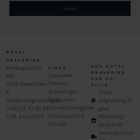
K
Tilmeld
.
ROYAL
GRAVERING
HOS ROYAL
Amaliegade 26,
LINKS
GRAVERING
Gaveidéer
kld.
FÅR DU
Mærker
1256 København
ALTID:
Anledninger
K
Gratis
Inspiration
info@royalgravering.dk
indgravering af
Handelsbetingelser
(+45) 27 42 80 28
gaver
Privatlivspolitik
CVR: 41622873
Afhentning i
Kontakt
fysisk butik
Levering på kun