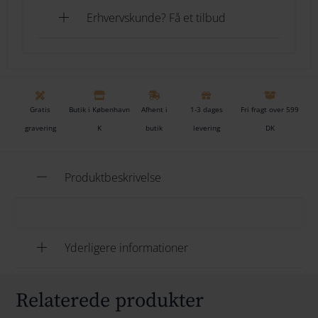
Erhvervskunde? Få et tilbud
Gratis
Butik i København
Afhent i
1-3 dages
Fri fragt over 599
gravering
K
butik
levering
DK
Produktbeskrivelse
Yderligere informationer
Relaterede produkter