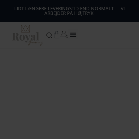
44
LIDT LÆNGERE LEVERINGSTID END NORMALT — VI
ARBEJDER PÅ HØJTRYK!
54
64
Kurv
74
84
94
104
1
14
124
134
144