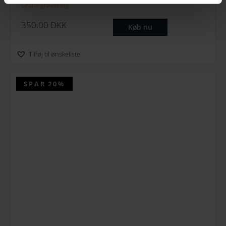
Gratis gravering
350.00
DKK
Køb nu
Tilføj til ønskeliste
SPAR
20%