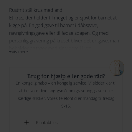
Rustfrit stål krus med and
264
Ikke på lager
Et krus, der holder til meget og er sjovt for barnet at
274
kigge på. En god gave til barnet i dåbsgave,
navngivningsgave eller til fødselsdagen. Og med
Bliv underrettet
284
personlig gravering på kruset bliver det en gave, man
beholder og tager med sig videre i livet.
294
Vis mere
Brug for hjælp eller gode råd?
En kongelig nabo – en kongelig service. Vi sidder klar til
at besvare dine spørgsmål om gravering, gaver eller
særlige ønsker. Vores telefontid er mandag til fredag
9-15.
Kontakt os