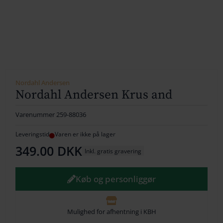
154
164
174
184
Nordahl Andersen
Nordahl Andersen Krus and
194
Varenummer
259-88036
204
Leveringstid
Varen er ikke på lager
214
349.00
DKK
Inkl. gratis gravering
224
Køb og personliggør
234
244
Mulighed for afhentning i KBH
254