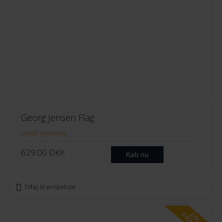
264
274
284
294
Georg Jensen Flag
Gratis gravering
629.00
DKK
Køb nu
Tilføj til ønskeliste
FRAGT!
FRI