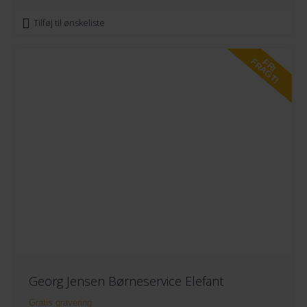
Tilføj til ønskeliste
FRAGT!
FRI
Georg Jensen Børneservice Elefant
Gratis gravering