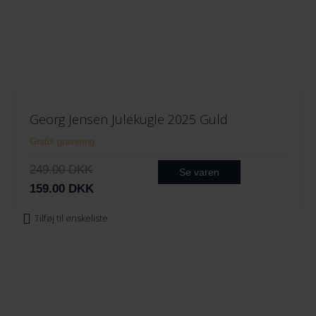
Georg Jensen Julekugle 2025 Guld
Gratis gravering
D
D
249.00
DKK
Se varen
e
e
159.00
DKK
n
n
Tilføj til ønskeliste
o
a
p
k
r
t
i
u
n
e
d
l