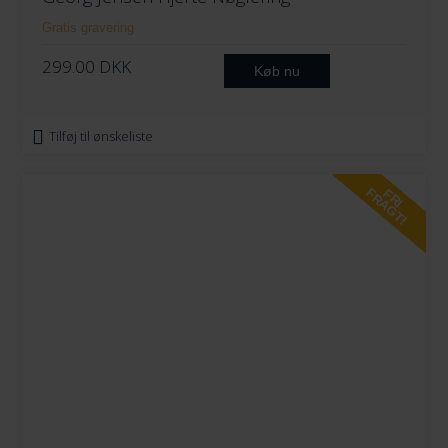
Gratis gravering
299.00
DKK
Køb nu
Tilføj til ønskeliste
FRAGT!
FRI