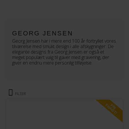
154
164
174
GEORG JENSEN
Georg Jensen har i mere end 100 år fortryllet vores
184
tilværelse med smukt design i alle afskygninger. De
elegante designs fra Georg Jensen er også et
194
meget populært valg til gaver med gravering, der
giver en endnu mere personlig tilføjelse.
204
214
224
FILTER
234
FRAGT!
FRI
244
254