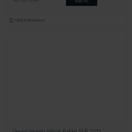
Køb nu
Tilføj til ønskeliste
Georg Jensen Hjerte Bakke Skål 2025