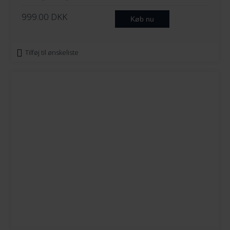
999.00
DKK
Køb nu
Tilføj til ønskeliste