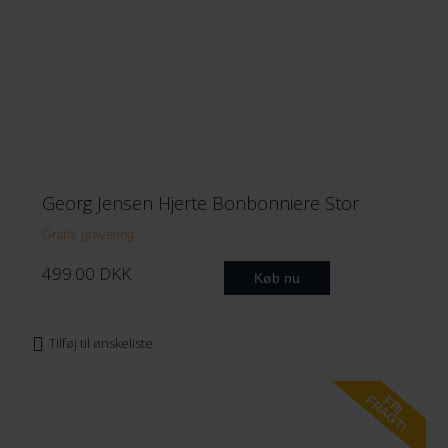
Georg Jensen Hjerte Bonbonniere Stor
Gratis gravering
499.00
DKK
Køb nu
Tilføj til ønskeliste
FRAGT!
FRI