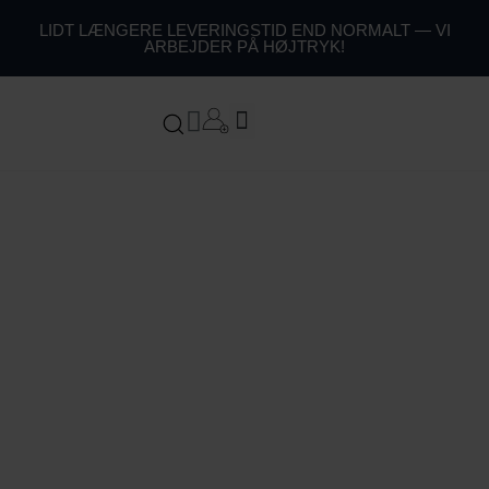
44
LIDT LÆNGERE LEVERINGSTID END NORMALT — VI
ARBEJDER PÅ HØJTRYK!
54
64
Kurv
74
Mors Dag gaver
84
94
104
1
14
124
134
144