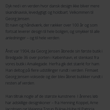
Dyk ned i en verden hvor dansk design ikke bliver mere
skandinavisk, levedygtigt og holdbart. Velkommen til
Georg Jensen.
Et navn og håndværk, der rækker over 100 år og som
fortsat leverer design til hele boligen, og smykker til alle
anledninger – og til hele verden.
Året var 1904, da Georg Jensen åbnede sin første butik i
Bredgade 36 over porten i København, et stenkast fra
vores butik i Amaliegade. Herfra gik det stærkt for ham.
Han deltog på flere udstillinger rundt i verden. Firmaet
Georg Jensen voksede og der blev åbnet butikker rundt i
resten af verden.
Han tiltrak nogle af de største kunstnere. I årenes løb
har adskillige designikoner – fra Henning Koppel, Arne
Jacobsen og Vivianna Torun Bülow-Hübe til Patricia