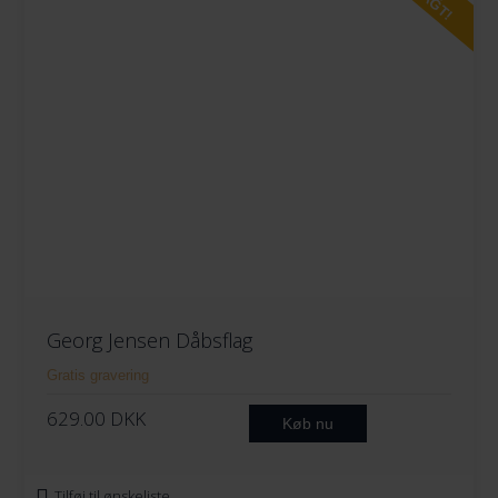
Georg Jensen Dåbsflag
Gratis gravering
629.00
DKK
Køb nu
Tilføj til ønskeliste