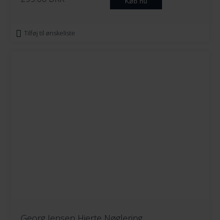
Køb nu
Tilføj til ønskeliste
Georg Jensen Hjerte Nøglering