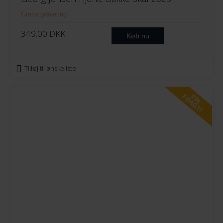
Gratis gravering
349.00
DKK
Køb nu
Tilføj til ønskeliste
FRAGT!
FRI