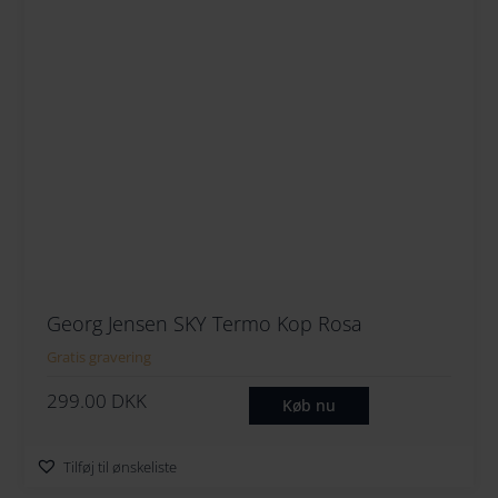
Georg Jensen SKY Termo Kop Rosa
Gratis gravering
299.00
DKK
Køb nu
Tilføj til ønskeliste