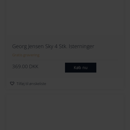
Georg Jensen Sky 4 Stk. Isterninger
Gratis gravering
369.00
DKK
Køb nu
Tilføj til ønskeliste