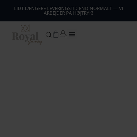
44
LIDT LÆNGERE LEVERINGSTID END NORMALT — VI
ARBEJDER PÅ HØJTRYK!
54
64
Kurv
74
84
94
104
1
14
124
134
144