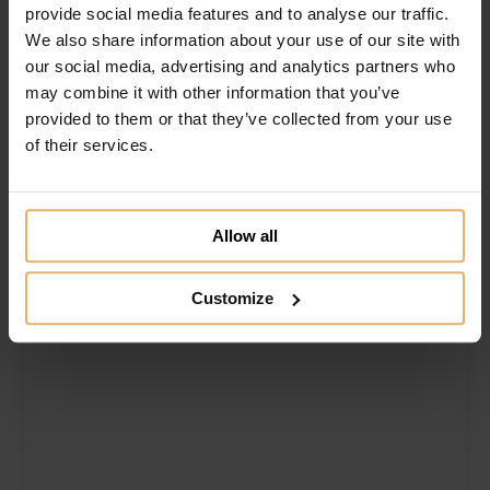
Georg Jensen SKY Vandflaske Rosa
provide social media features and to analyse our traffic.
Gratis gravering
We also share information about your use of our site with
our social media, advertising and analytics partners who
259.00
DKK
Køb nu
may combine it with other information that you’ve
provided to them or that they’ve collected from your use
Tilføj til ønskeliste
of their services.
Allow all
Customize