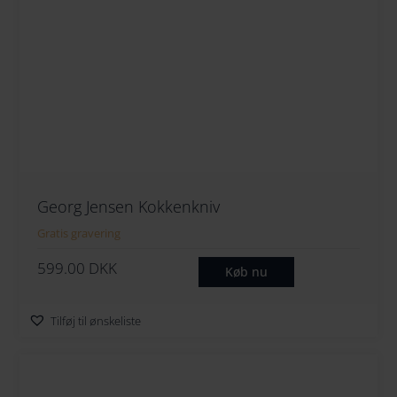
Georg Jensen Kokkenkniv
Gratis gravering
599.00
DKK
Køb nu
Tilføj til ønskeliste