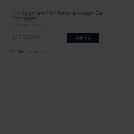
Georg Jensen SKY Terningebæger Og
Terninger
Gratis gravering
519.00
DKK
Køb nu
Tilføj til ønskeliste