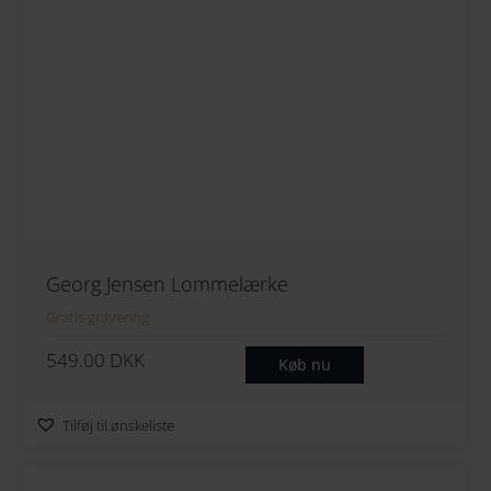
264
274
284
294
Georg Jensen Lommelærke
Gratis gravering
549.00
DKK
Køb nu
Tilføj til ønskeliste