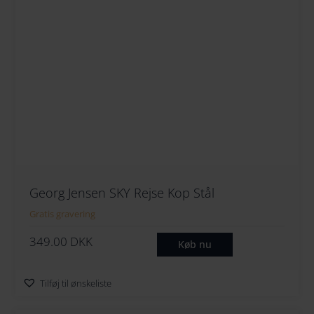
Georg Jensen SKY Rejse Kop Stål
Gratis gravering
349.00
DKK
Køb nu
Tilføj til ønskeliste