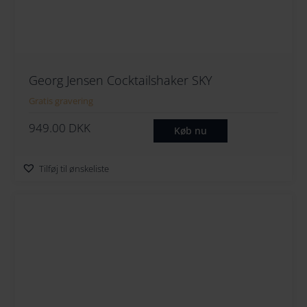
Georg Jensen Cocktailshaker SKY
Gratis gravering
949.00
DKK
Køb nu
Tilføj til ønskeliste