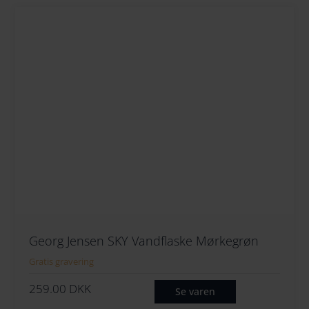
Georg Jensen SKY Vandflaske Mørkegrøn
Gratis gravering
259.00
DKK
Se varen