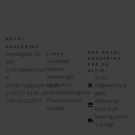
ROYAL
GRAVERING
HOS ROYAL
Amaliegade 26,
LINKS
GRAVERING
Gaveidéer
kld.
FÅR DU
Mærker
1256 København
ALTID:
Anledninger
K
Gratis
Inspiration
info@royalgravering.dk
indgravering af
Handelsbetingelser
(+45) 27 42 80 28
gaver
Privatlivspolitik
CVR: 41622873
Afhentning i
Kontakt
fysisk butik
Levering på kun
1-3 dage