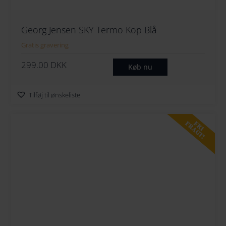
Georg Jensen SKY Termo Kop Blå
Gratis gravering
299.00
DKK
Køb nu
Tilføj til ønskeliste
FRI
FRAGT!