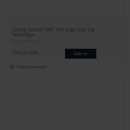
Georg Jensen SKY Terninge Etui Og
Terninger
Gratis gravering
299.00
DKK
Køb nu
Tilføj til ønskeliste