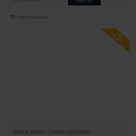
Køb nu
Tilføj til ønskeliste
FRI
FRAGT!
Georg Jensen Champagnesabel