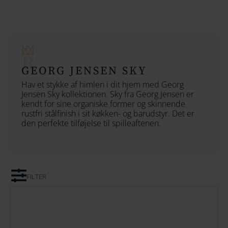
154
164
174
GEORG JENSEN SKY
184
Hav et stykke af himlen i dit hjem med Georg
Jensen Sky kollektionen. Sky fra Georg Jensen er
194
kendt for sine organiske former og skinnende
rustfri stålfinish i sit køkken- og barudstyr. Det er
204
den perfekte tilføjelse til spilleaftenen.
214
224
FILTER
234
244
254