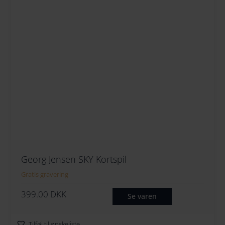
Georg Jensen SKY Kortspil
Gratis gravering
399.00
DKK
Se varen
Tilføj til ønskeliste