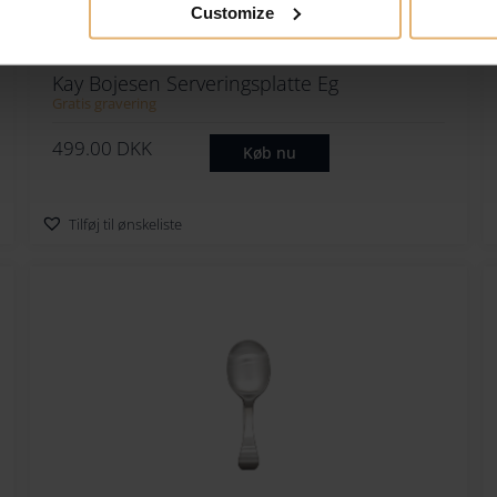
Customize
Kay Bojesen Serveringsplatte Eg
Gratis gravering
499.00
DKK
Køb nu
Tilføj til ønskeliste