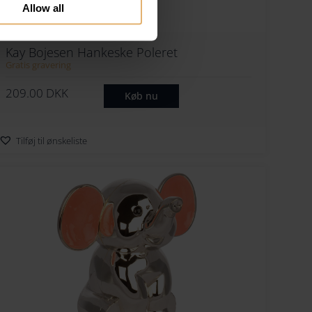
Allow all
Kay Bojesen Hankeske Poleret
Gratis gravering
209.00
DKK
Køb nu
Tilføj til ønskeliste