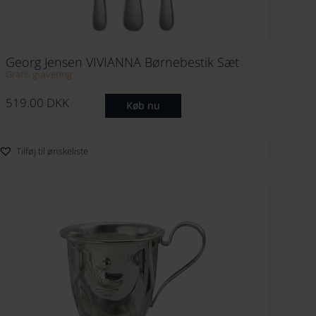
274
252
284
262
Georg Jensen VIVIANNA Børnebestik Sæt
294
272
Gratis gravering
282
519.00
DKK
Køb nu
292
Tilføj til ønskeliste