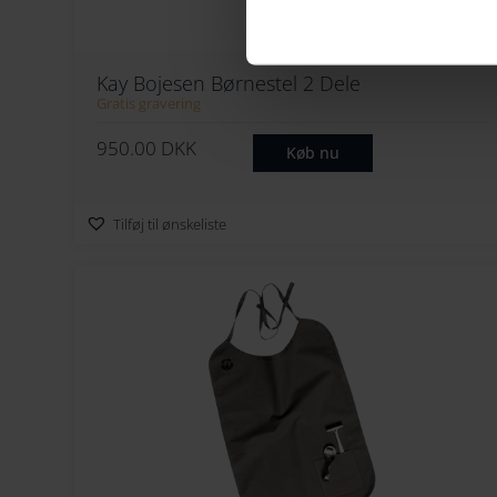
Kay Bojesen Børnestel 2 Dele
Gratis gravering
950.00
DKK
Køb nu
Tilføj til ønskeliste