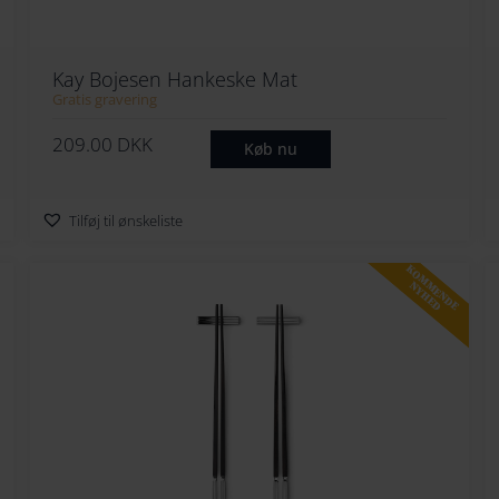
Kay Bojesen Hankeske Mat
Gratis gravering
209.00
DKK
Køb nu
Tilføj til ønskeliste
KOMMENDE
FRI
FRAGT!
NYHED