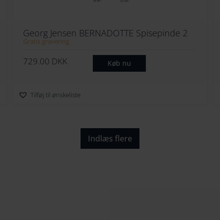
Georg Jensen BERNADOTTE Spisepinde 2
Sæt
Gratis gravering
729.00
DKK
Køb nu
Tilføj til ønskeliste
Indlæs flere