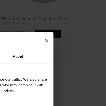
Nordahl Andersen Tallerken Ænder
Gratis gravering
350.00
DKK
Køb nu
Tilføj til ønskeliste
About
se our traffic. We also share
ers who may combine it with
 services.