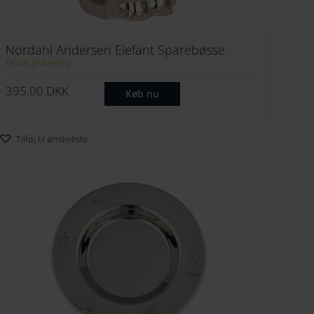
Nordahl Andersen Elefant Sparebøsse
Blank Pink
Gratis gravering
395.00
DKK
Køb nu
Tilføj til ønskeliste