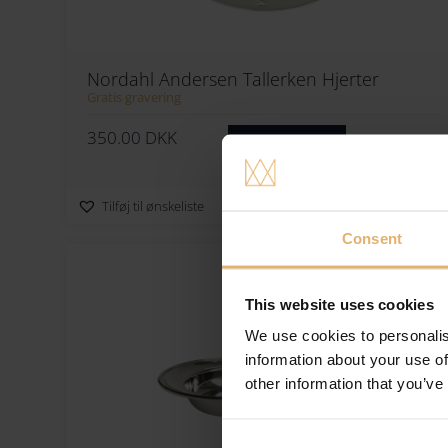
Nordahl Andersen Tallerken Hjerter
Gratis gravering
350.00
DKK
Se varen
Tilføj til ønskeliste
Consent
KOMMEND
NYHED
This website uses cookies
We use cookies to personalis
information about your use of
other information that you’ve