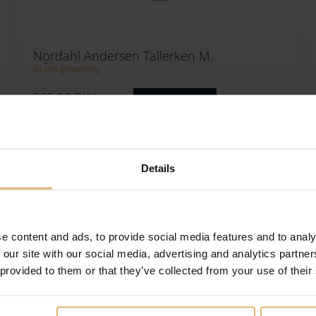
Nordahl Andersen Tallerken M.
Dåbsmotiver
Gratis gravering
399.00
DKK
Se varen
Tilføj til ønskeliste
Details
E
e content and ads, to provide social media features and to analy
 our site with our social media, advertising and analytics partn
 provided to them or that they’ve collected from your use of their