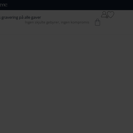
RYK!
64
42
s gravering på alle gaver
Kurv
Ingen skjulte gebyrer, ingen kompromis
74
52
84
62
94
72
104
82
1
14
92
124
102
134
1
12
144
122
154
132
164
142