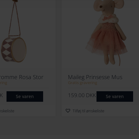
Tromme Rosa Stor
Maileg Prinsesse Mus
ring
Gratis gravering
K
159.00
DKK
Se varen
Se varen
ønskeliste
Tilføj til ønskeliste