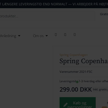
T LÆNGERE LEVERINGSTID END NORMALT — VI ARBEJDER PÅ HØJT
Grati
F
T
I
Open Anledning
Open Om os
Anledning
Om os
a
w
n
c
i
s
e
t
t
b
t
a
o
e
g
o
r
r
Spring Copenhagen
k
a
Spring Copenha
m
Varenummer
2021-FSC
Leveringstid
1-3 hverdag eller afhen
299.00
DKK
Inkl. gratis
Køb og
personliggør