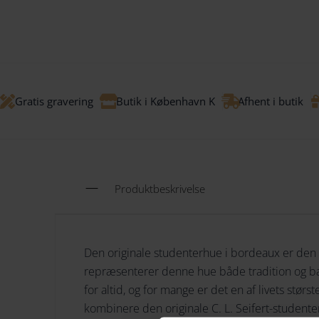
Gratis gravering
Butik i København K
Afhent i butik
Produktbeskrivelse
Den originale studenterhue i bordeaux er den p
repræsenterer denne hue både tradition og b
for altid, og for mange er det en af livets stø
kombinere den originale C. L. Seifert-studente