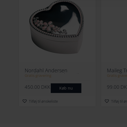
Nordahl Andersen
Maileg 
Smykkeskrin Med Musik
Gratis gravering
Gratis grave
450.00
DKK
99.00
DK
Køb nu
Tilføj til ønskeliste
Tilføj til 