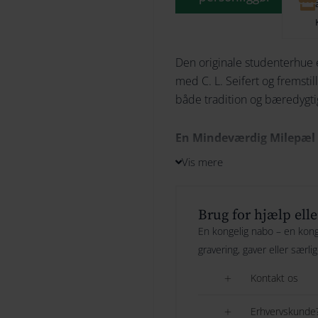
Den originale studenterhue 
med C. L. Seifert og fremsti
både tradition og bæredygt
En Mindeværdig Milepæl
Vis mere
Dagen, hvor man modtager sin
mange er det en af livets st
med glæde. Giv studenten et 
Brug for hjælp elle
Seifert-studenterhue med et
En kongelig nabo – en konge
gravering, gaver eller særli
Gratis Gravering
Kontakt os
Vi tilbyder gratis gravering
Erhvervskunde?