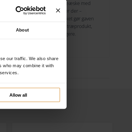
 til en allerede speciel gave. Gaveæske med
llige figurer. I bunden af huen er der –
n skrive en personlig hilsen, hvilket gør gaven
t unikt håndlavet og håndsamlet træprodukt,
About
es træprodukter, så holder de længere.
Vietnam
se our traffic. We also share
ers who may combine it with
 services.
Allow all