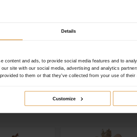
 personlig og mindeværdig. Dette tilføjer en ekstra betydning
re elastikker, så huen passer til alle Spring Copenhagens forske
 Seifert A/S’ guldlogo. Æsken inkluderer også et kort, hvor du ka
Diameter: 2,7 cm Vedligehold: Den originale studenterhue er e
Details
n. Rens med en fugtig klud. Brug bivoks regelmæssigt på alle vor
g (EN71-part 3), Sort Elastisk Snor (to længder)´ Produceret i: 
e content and ads, to provide social media features and to analy
 our site with our social media, advertising and analytics partn
 provided to them or that they’ve collected from your use of their
Customize