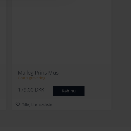
Maileg Prins Mus
Gratis gravering
179.00
DKK
Køb nu
Tilføj til ønskeliste