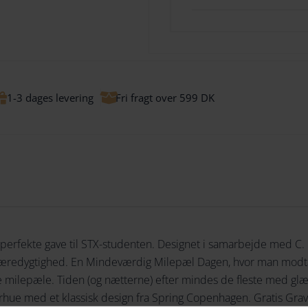
personlig og mindeværdig. De
gave.
Gaveæske med Ekstra Det
1-3 dages levering
Fri fragt over 599 DK
Gaveæsken indeholder to skif
Copenhagens forskellige figu
studenterhuer – påtrykt Seif
kan skrive en personlig hils
Se den perfekte Spring Co
erfekte gave til STX-studenten. Designet i samarbejde med C. L. 
æredygtighed. En Mindeværdig Milepæl Dagen, hvor man modtag
rste milepæle. Tiden (og nætterne) efter mindes de fleste med gl
rhue med et klassisk design fra Spring Copenhagen. Gratis Graver