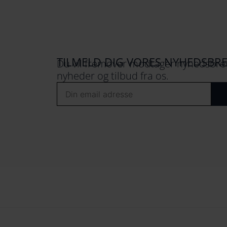
TILMELD DIG VORES NYHEDSBR
Du vil fremover modtager nyhedsbrev
nyheder og tilbud fra os.
Email