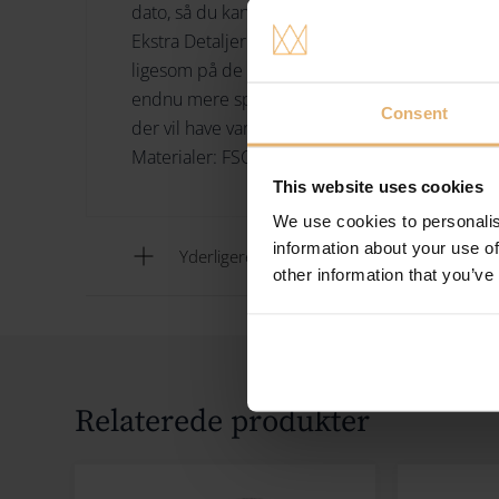
dato, så du kan gøre studenterhuen endnu mere
Ekstra Detaljer Gaveæsken indeholder to skiftba
ligesom på de virkelige studenterhuer – påtrykt
endnu mere speciel. Vægt: 10 g Højde: 1,0 cm 
Consent
der vil have variationer fra version til versio
Materialer: FSC Bøg Andre materialer: PU malin
This website uses cookies
We use cookies to personalis
information about your use of
Yderligere informationer
other information that you’ve
Relaterede produkter