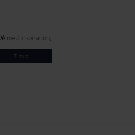
EV
e med inspiration,
Tilmeld