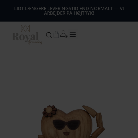
44
LIDT LÆNGERE LEVERINGSTID END NORMALT — VI
ARBEJDER PÅ HØJTRYK!
54
64
Kurv
74
84
94
104
1
14
124
134
144