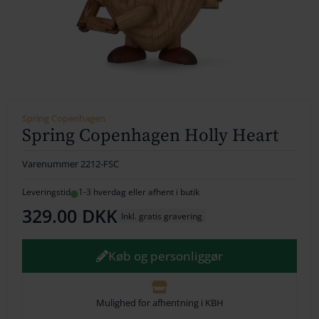
154
164
174
184
Spring Copenhagen
Spring Copenhagen Holly Heart
194
Varenummer
2212-FSC
204
Leveringstid
1-3 hverdag eller afhent i butik
214
329.00
DKK
Inkl. gratis gravering
224
Køb og personliggør
234
244
Mulighed for afhentning i KBH
254