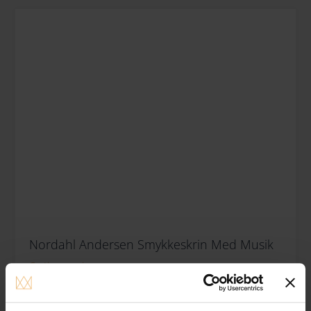
Nordahl Andersen Smykkeskrin Med Musik
Gratis gravering
450.00
DKK
Køb nu