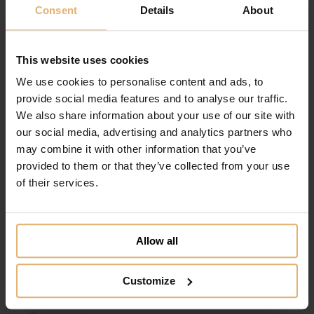
Consent
Details
About
Tilføj til ønskeliste
This website uses cookies
We use cookies to personalise content and ads, to
provide social media features and to analyse our traffic.
We also share information about your use of our site with
our social media, advertising and analytics partners who
may combine it with other information that you’ve
provided to them or that they’ve collected from your use
of their services.
Allow all
Customize
Nordahl Andersen H. C. Andersen Ballerina
Ophæng