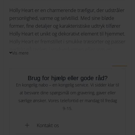
Spring
Holly Heart er en charmerende træfigur, der udstråler
264
Skrifttype
personlighed, varme og selvtillid. Med sine bløde
Copenhagen
274
former, fine detaljer og karakteristiske udtryk tilfører
Holly
Holly Heart et unikt og dekorativt element til hjemmet.
284
Holly Heart er fremstillet i smukke træsorter og passer
Indtast din tekst her
Her skriver du hvad du ønsker vi skal
Heart
perfekt på reolen, i vindueskarmen eller som en
294
graverer og evt hvor mange linjer.
Vis mere
personlig detalje i indretningen. Den stilfulde figur
antal
symboliserer glæde, styrke og omsorg, hvilket gør
Holly Heart til en oplagt gave til en, du holder af. Med
Brug for hjælp eller gode råd?
Holly Heart får du et tidløst designobjekt, der skaber
Specielle ønsker til gravering
Er der noget vi skal være
En kongelig nabo – en kongelig service. Vi sidder klar til
smil og stemning i enhver bolig.
opmærksom på, ønsker eller andet? Så kan du skrive det her
at besvare dine spørgsmål om gravering, gaver eller
særlige ønsker. Vores telefontid er mandag til fredag
Der er mulighed for gravering hos Royal Gravering.
9-15.
Gaveindpakning
Nej tak
Kontakt os
Gaveindpakning
[+49.00 DKK]