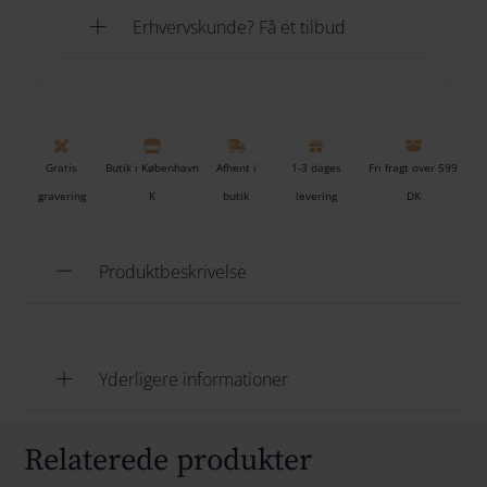
Erhvervskunde? Få et tilbud
TILFØJ TIL KURV
TILFØJ TIL ØNSKESKYEN
Gratis
Butik i København
Afhent i
1-3 dages
Fri fragt over 599
Tilføj til ønskeliste
gravering
K
butik
levering
DK
Produktbeskrivelse
Yderligere informationer
Relaterede produkter