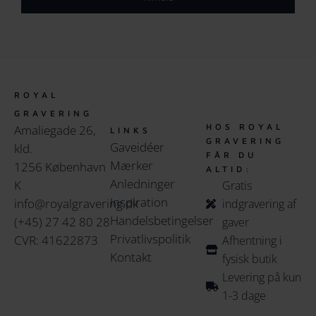
ROYAL
GRAVERING
HOS ROYAL
Amaliegade 26,
LINKS
GRAVERING
Gaveidéer
kld.
FÅR DU
Mærker
1256 København
ALTID:
Anledninger
K
Gratis
Inspiration
info@royalgravering.dk
indgravering af
Handelsbetingelser
(+45) 27 42 80 28
gaver
Privatlivspolitik
CVR: 41622873
Afhentning i
Kontakt
fysisk butik
Levering på kun
1-3 dage