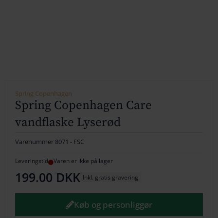
154
164
174
184
194
Spring Copenhagen
Spring Copenhagen Care
204
vandflaske Lyserød
214
Varenummer
8071 - FSC
224
Leveringstid
Varen er ikke på lager
199.00
DKK
234
Inkl. gratis gravering
244
Køb og personliggør
254