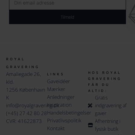
Email
Tilmeld
ROYAL
GRAVERING
HOS ROYAL
Amaliegade 26,
LINKS
GRAVERING
Gaveidéer
kld.
FÅR DU
Mærker
1256 København
ALTID:
Anledninger
K
Gratis
Inspiration
info@royalgravering.dk
indgravering af
Handelsbetingelser
(+45) 27 42 80 28
gaver
Privatlivspolitik
CVR: 41622873
Afhentning i
Kontakt
fysisk butik