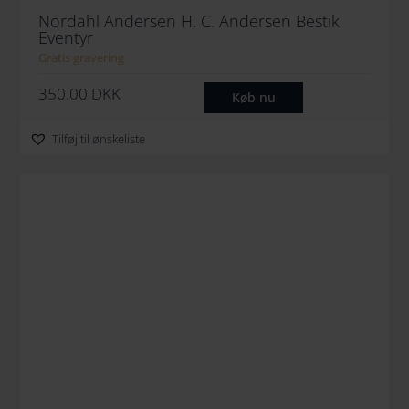
Nordahl Andersen H. C. Andersen Bestik
Eventyr
Gratis gravering
350.00
DKK
Køb nu
Tilføj til ønskeliste