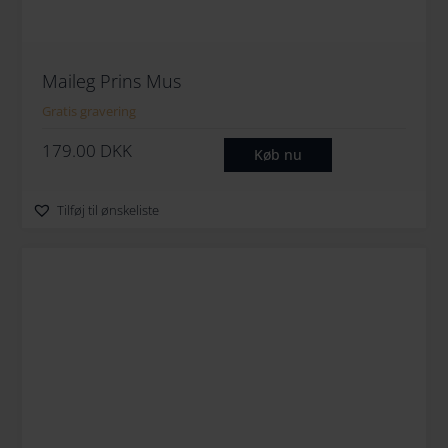
Maileg Prins Mus
Gratis gravering
179.00
DKK
Køb nu
Tilføj til ønskeliste