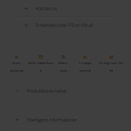
Kontakt os
Erhvervskunde? Få et tilbud
Gratis
Butik i København
Afhent i
1-3 dages
Fri fragt over 599
gravering
K
butik
levering
DK
Produktbeskrivelse
Yderligere informationer