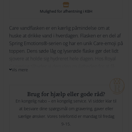
264
Mulighed for afhentning i KBH
274
Care vandflasken er en kærlig påmindelse om at
Ikke på lager
huske at drikke vand i hverdagen. Flasken er en del af
284
Spring Emotions®-serien og har en unik Care-emoji på
294
toppen. Dens søde låg og lyserøde flaske gør det lidt
Bliv underrettet
sjovere at holde sig hydreret hele dagen. Hos Royal
Gravering tilbyder vi desuden muligheden for at få
Vis mere
flasken graveret, hvilket giver den et personligt og
unikt præg.
Brug for hjælp eller gode råd?
En kongelig nabo – en kongelig service. Vi sidder klar til
at besvare dine spørgsmål om gravering, gaver eller
særlige ønsker. Vores telefontid er mandag til fredag
9-15.