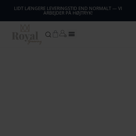
44
LIDT LÆNGERE LEVERINGSTID END NORMALT — VI
ARBEJDER PÅ HØJTRYK!
54
64
Kurv
74
84
94
104
1
14
124
134
144