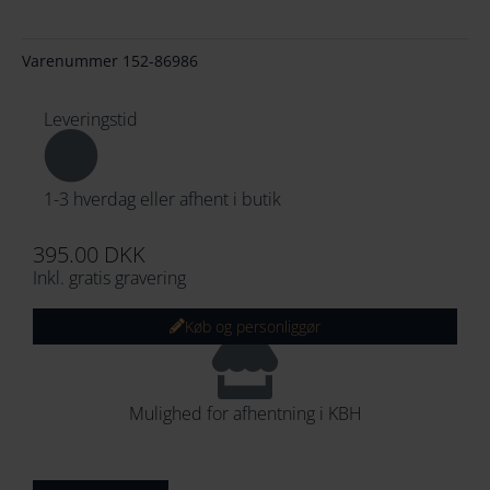
154
Varenummer
152-86986
164
Leveringstid
174
184
1-3 hverdag eller afhent i butik
194
395.00
DKK
204
Inkl. gratis gravering
214
Køb og personliggør
224
234
Mulighed for afhentning i KBH
244
Skrifttype
Nordahl
254