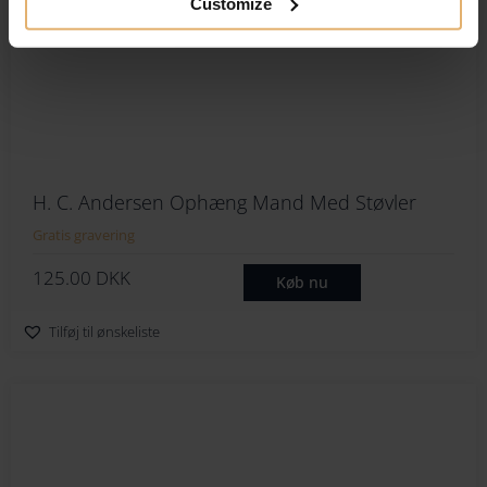
Customize
H. C. Andersen Ophæng Mand Med Støvler
Gratis gravering
125.00
DKK
Køb nu
Tilføj til ønskeliste