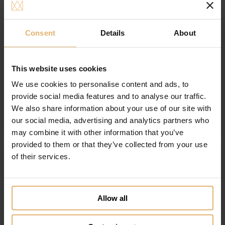
Consent
Details
About
Nordahl Andersen Tallerken Hjerter
This website uses cookies
Gratis gravering
We use cookies to personalise content and ads, to
provide social media features and to analyse our traffic.
350.00
DKK
Se varen
We also share information about your use of our site with
our social media, advertising and analytics partners who
Tilføj til ønskeliste
may combine it with other information that you’ve
provided to them or that they’ve collected from your use
of their services.
Allow all