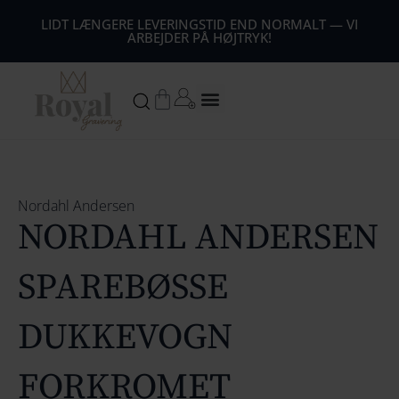
44
LIDT LÆNGERE LEVERINGSTID END NORMALT — VI
ARBEJDER PÅ HØJTRYK!
54
64
Kurv
74
84
94
Nordahl Andersen
NORDAHL ANDERSEN
104
1
14
SPAREBØSSE
124
DUKKEVOGN
134
FORKROMET
144