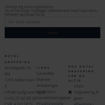
Tilmeld dig vores nyhedsbrev
Du vil fremover modtager nyhedsbreve med inspiration,
nyheder og tilbud fra os.
Email
Tilmeld
ROYAL
GRAVERING
HOS ROYAL
Amaliegade 26,
LINKS
GRAVERING
Gaveidéer
kld.
FÅR DU
Mærker
1256 København
ALTID:
Anledninger
K
Gratis
Inspiration
info@royalgravering.dk
indgravering af
Handelsbetingelser
(+45) 27 42 80 28
gaver
Privatlivspolitik
CVR: 41622873
Afhentning i