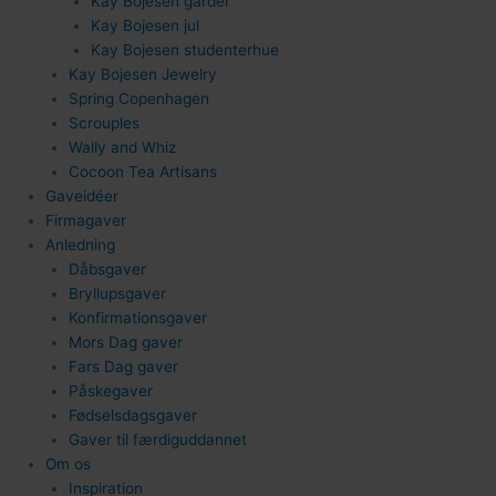
Kay Bojesen garder
Kay Bojesen jul
Kay Bojesen studenterhue
124
Kay Bojesen Jewelry
Spring Copenhagen
Scrouples
Wally and Whiz
Cocoon Tea Artisans
Gaveidéer
Firmagaver
Anledning
84
Dåbsgaver
Bryllupsgaver
Konfirmationsgaver
Mors Dag gaver
Fars Dag gaver
Påskegaver
Fødselsdagsgaver
Gaver til færdiguddannet
Om os
Inspiration