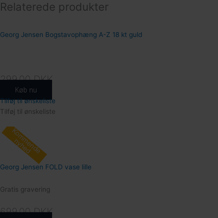
Relaterede produkter
Georg Jensen Bogstavophæng A-Z 18 kt guld
299.00
DKK
Køb nu
Tilføj til ønskeliste
Tilføj til ønskeliste
Kommende
184
nyhed
Georg Jensen FOLD vase lille
Gratis gravering
699.00
DKK