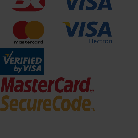
214
174