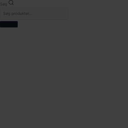
144
Søg
104