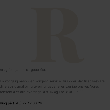
132
Stentype:Ingen sten
Form:Panser
Overflade:Børstet
Længde (cm):21
Brug for hjælp eller gode råd?
En kongelig nabo – en kongelig service. Vi sidder klar til at besvare
164
dine spørgsmål om gravering, gaver eller særlige ønsker. Vores
telefontid er alle hverdage kl 8-16 og Fre. 8.00-15.30.
Ring på (+45) 27 42 80 28