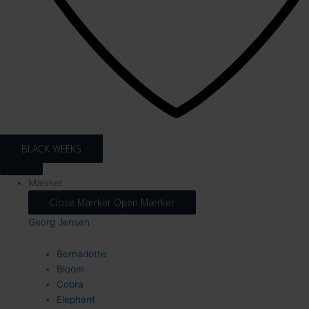
34
BLACK WEEKS
Mærker
Close Mærker
Open Mærker
52
Georg Jensen
Bernadotte
Bloom
Cobra
Elephant