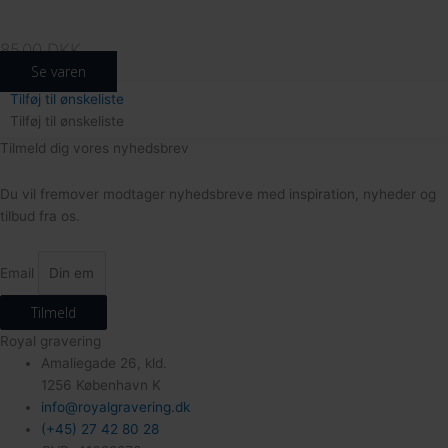
85.00
DKK
Se varen
Tilføj til ønskeliste
Tilføj til ønskeliste
Tilmeld dig vores nyhedsbrev
Du vil fremover modtager nyhedsbreve med inspiration, nyheder og
204
tilbud fra os.
Email
Tilmeld
Royal gravering
Amaliegade 26, kld.
164
1256 København K
info@royalgravering.dk
(+45) 27 42 80 28