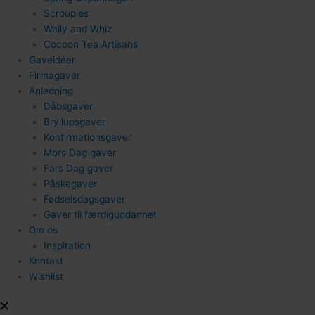
Scrouples
Wally and Whiz
Cocoon Tea Artisans
1
12
Gaveidéer
Firmagaver
Anledning
Dåbsgaver
Bryllupsgaver
Konfirmationsgaver
Mors Dag gaver
Fars Dag gaver
Påskegaver
Fødselsdagsgaver
Gaver til færdiguddannet
Om os
Inspiration
Kontakt
Wishlist