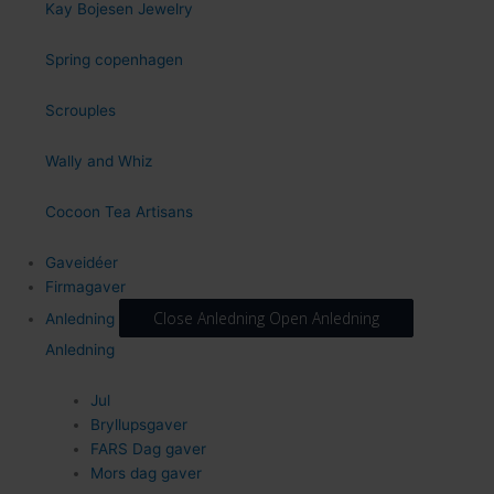
Kay Bojesen Jewelry
Spring copenhagen
Scrouples
Wally and Whiz
94
Cocoon Tea Artisans
Gaveidéer
Firmagaver
Close Anledning
Open Anledning
Anledning
Anledning
54
Jul
Bryllupsgaver
FARS Dag gaver
Mors dag gaver