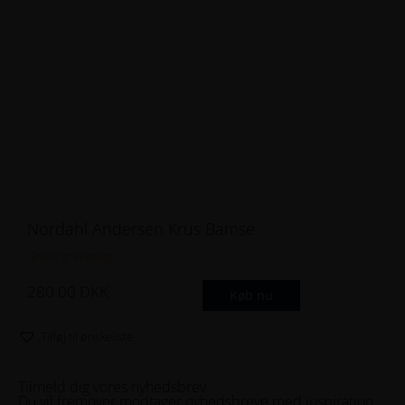
Nordahl Andersen Krus Bamse
Gratis gravering
280.00
DKK
Køb nu
Tilføj til ønskeliste
Tilmeld dig vores nyhedsbrev
Du vil fremover modtager nyhedsbreve med inspiration,