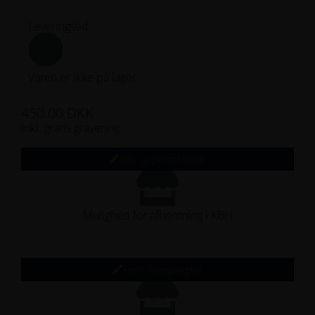
154
Leveringstid
164
174
Varen er ikke på lager
184
450.00
DKK
Inkl. gratis gravering
194
Køb og personliggør
204
214
Mulighed for afhentning i KBH
224
Ikke på lager
234
Send forespørgsel
244
Bliv underrettet
254