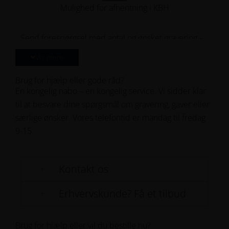
Mulighed for afhentning i KBH
264
Send forespørgsel med antal og ønsket gravering –
274
vi vender hurtigt tilbage!
Et smykke til mænd, hvor du har mulighed for at
Vis mere
Name
284
personliggøre smykket. Det kan være med en
Brug for hjælp eller gode råd?
bestemt dato, et navn eller et ord, der betyder
Email
294
En kongelig nabo – en kongelig service. Vi sidder klar
noget for ham eller dig.
til at besvare dine spørgsmål om gravering, gaver eller
Bekræft
Materiale:
særlige ønsker. Vores telefontid er mandag til fredag
Stål
email
Firma
9-15.
Bredde (mm):
CVR
7.2
Kontakt os
Antal
Overflade:
Blank
Erhvervskunde? Få et tilbud
Ønsket
Længde (cm):
graveringstekst
Message
Brug for hjælp eller vil du bestille nu?
21