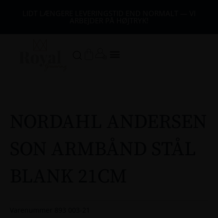
44
LIDT LÆNGERE LEVERINGSTID END NORMALT — VI
ARBEJDER PÅ HØJTRYK!
54
64
Kurv
74
84
94
NORDAHL ANDERSEN
104
SON ARMBÅND STÅL
1
14
124
BLANK 21CM
134
144
Varenummer
893 003-21