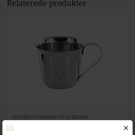
Relaterede produkter
Nordahl Andersen Krus Bamse
Gratis gravering