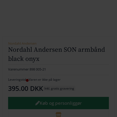
154
164
174
184
Nordahl Andersen
Nordahl Andersen SON armbånd
194
black onyx
204
Varenummer
898 005-21
214
Leveringstid
Varen er ikke på lager
224
395.00
DKK
Inkl. gratis gravering
234
Køb og personliggør
244
254