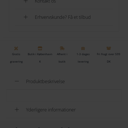
Kontakt os
Stentype: Onyx
Erhvervskunde? Få et tilbud
Form:Kugle
Stenægthed: Ægte
Stenfarve: Sort
Gratis
Butik i København
Afhent i
1-3 dages
Fri fragt over 599
gravering
K
butik
levering
DK
Diameter (mm):6
Produktbeskrivelse
Længde (cm):21
Yderligere informationer