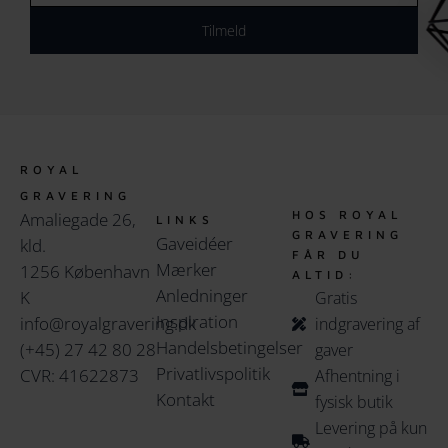
Tilmeld
ROYAL
GRAVERING
HOS ROYAL
Amaliegade 26,
LINKS
GRAVERING
Gaveidéer
kld.
FÅR DU
Mærker
1256 København
ALTID:
Anledninger
K
Gratis
Inspiration
info@royalgravering.dk
indgravering af
Handelsbetingelser
(+45) 27 42 80 28
gaver
Privatlivspolitik
CVR: 41622873
Afhentning i
Kontakt
fysisk butik
Levering på kun