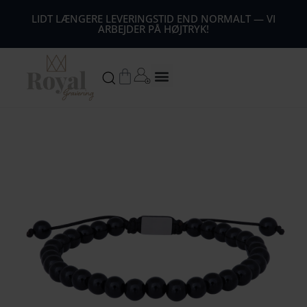
44
LIDT LÆNGERE LEVERINGSTID END NORMALT — VI
ARBEJDER PÅ HØJTRYK!
54
64
Kurv
74
84
94
104
1
14
124
134
144