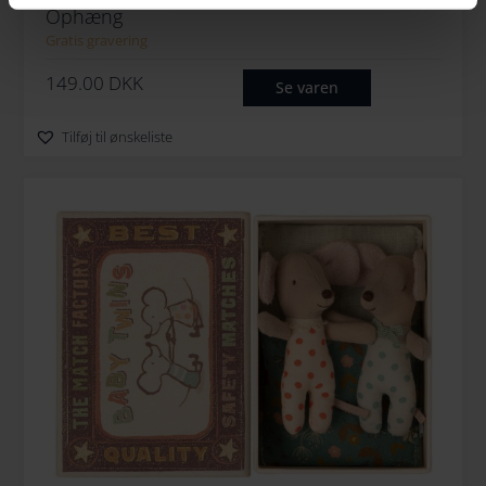
Ophæng
Gratis gravering
149.00
DKK
Se varen
Tilføj til ønskeliste