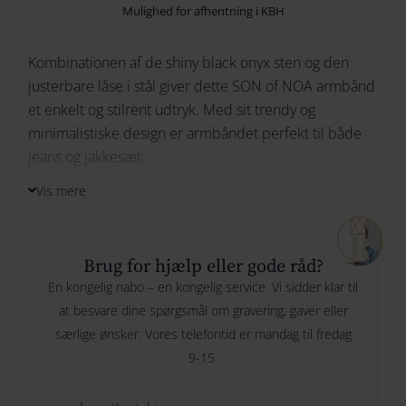
Mulighed for afhentning i KBH
264
Kombinationen af de shiny black onyx sten og den
274
Ikke på lager
justerbare låse i stål giver dette SON of NOA armbånd
et enkelt og stilrent udtryk. Med sit trendy og
284
minimalistiske design er armbåndet perfekt til både
Bliv underrettet
294
jeans og jakkesæt.
Vis mere
Dette armbånd er justerbart og måler i inderste
position 19 cm. I helt åben tilstand har armbåndet en
omkreds på 25 cm.
Brug for hjælp eller gode råd?
En kongelig nabo – en kongelig service. Vi sidder klar til
Gravering: Vi kan gravere et kort navn, for bogstav eller
at besvare dine spørgsmål om gravering, gaver eller
dato
særlige ønsker. Vores telefontid er mandag til fredag
9-15.
Materiale: Sten/Stål