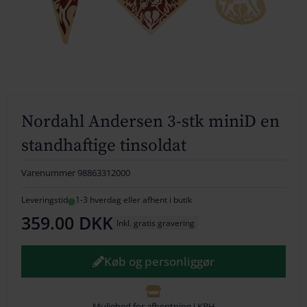
154
164
174
184
Nordahl Andersen 3-stk miniD en
194
standhaftige tinsoldat
204
Varenummer
98863312000
214
Leveringstid
1-3 hverdag eller afhent i butik
359.00
DKK
224
Inkl. gratis gravering
234
Køb og personliggør
244
254
Mulighed for afhentning i KBH