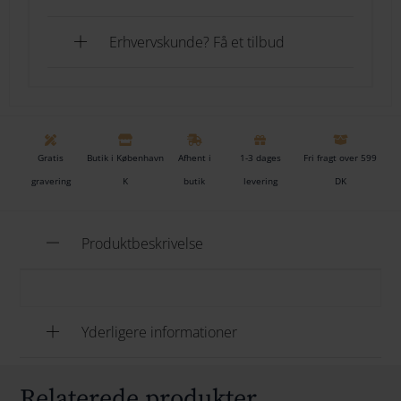
forgyldt med 18 karat guld, hvilket giver dem en
eksklusiv finish og en varm, gylden glød.
Erhvervskunde? Få et tilbud
En oplagt gaveidé og en smuk måde at begynde eller
udvide en samling af H.C. Andersen-julepynt, så
eventyret kan blive en del af julens traditioner år efter
år.
Gratis
Butik i København
Afhent i
1-3 dages
Fri fragt over 599
gravering
K
butik
levering
DK
Vi kan gratis gravere på den ene side af hjertet, der er
plads til et fornavn og dato i 2 linjer. Se og hjertet i 8×8
cm
her
Produktbeskrivelse
Yderligere informationer
Relaterede produkter