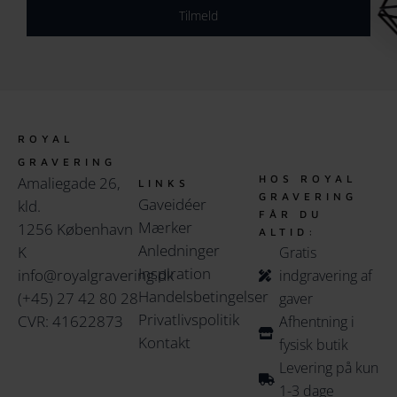
Tilmeld
ROYAL
GRAVERING
HOS ROYAL
Amaliegade 26,
LINKS
GRAVERING
Gaveidéer
kld.
FÅR DU
Mærker
1256 København
ALTID:
Anledninger
K
Gratis
Inspiration
info@royalgravering.dk
indgravering af
Handelsbetingelser
(+45) 27 42 80 28
gaver
Privatlivspolitik
CVR: 41622873
Afhentning i
Kontakt
fysisk butik
Levering på kun
1-3 dage