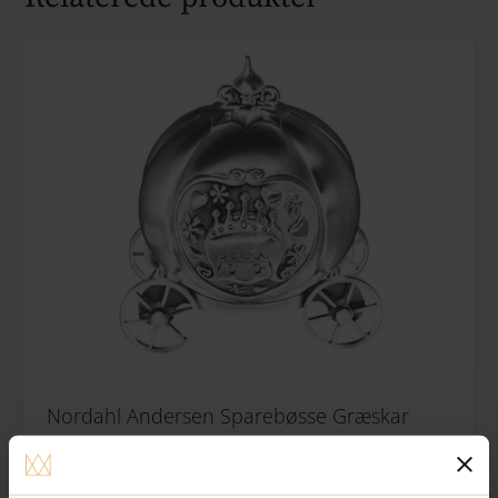
Nordahl Andersen Sparebøsse Græskar
Gratis gravering
495.00
DKK
Køb nu