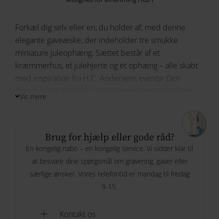
264
Nordahl
Forkæl dig selv eller en, du holder af, med denne
274
elegante gaveæske, der indeholder tre smukke
Andersen
TILFØJ TIL KURV
miniature juleophæng. Sættet består af et
284
3-
kræmmerhus, et julehjerte og et ophæng – alle skabt
TILFØJ TIL ØNSKESKYEN
med inspiration fra H.C. Andersens eventyr
Den
294
stk
Standhaftige Tinsoldat
, som danner temaet for årets
Tilføj til ønskeliste
Vis mere
2026-kollektion.
miniD
en
Julen 2026 med De tre ophæng af den standhaftige
Brug for hjælp eller gode råd?
tinsoldat komplementerer hinanden smukt og skaber
standhaftige
En kongelig nabo – en kongelig service. Vi sidder klar til
et harmonisk, eventyrligt udtryk. Hæng dem på
at besvare dine spørgsmål om gravering, gaver eller
tinsoldat
juletræet som fine detaljer eller brug dem som en del
særlige ønsker. Vores telefontid er mandag til fredag
af en stemningsfuld juledekoration i hjemmet.
9-15.
antal
Miniatureophængene er fremstillet i messing og
Kontakt os