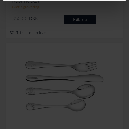
Rustfrit Stål
Gratis gravering
350.00
DKK
Køb nu
Tilføj til ønskeliste