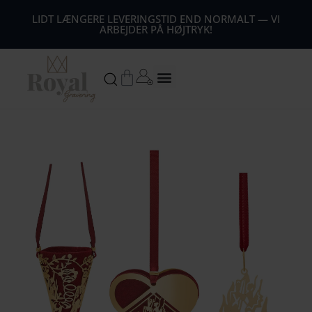
44
LIDT LÆNGERE LEVERINGSTID END NORMALT — VI
ARBEJDER PÅ HØJTRYK!
54
64
Kurv
74
84
94
104
1
14
124
134
144