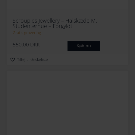
Scrouples Jewellery – Halskæde M.
Studenterhue – Forgyldt
Gratis gravering
550.00
DKK
Køb nu
Tilføj til ønskeliste