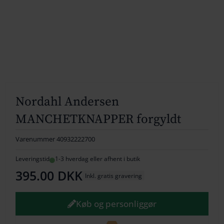
154
164
174
184
194
Nordahl Andersen
MANCHETKNAPPER forgyldt
204
214
Varenummer
40932222700
224
Leveringstid
1-3 hverdag eller afhent i butik
395.00
DKK
Inkl. gratis gravering
234
244
Køb og personliggør
254