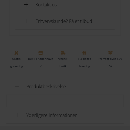
Nej tak
Kontakt os
Gaveindpakning
[+49.00 DKK]
Erhvervskunde? Få et tilbud
TILFØJ TIL KURV
TILFØJ TIL ØNSKESKYEN
Gratis
Butik i København
Afhent i
1-3 dages
Fri fragt over 599
Tilføj til ønskeliste
gravering
K
butik
levering
DK
Produktbeskrivelse
Yderligere informationer