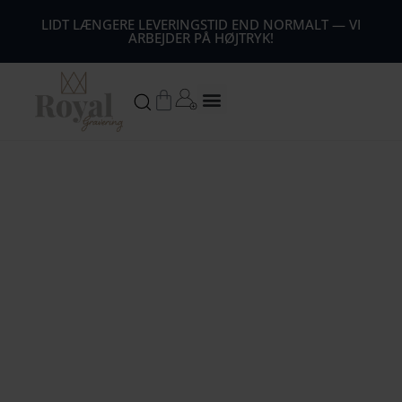
44
LIDT LÆNGERE LEVERINGSTID END NORMALT — VI
ARBEJDER PÅ HØJTRYK!
54
64
Kurv
74
84
94
104
1
14
124
134
144