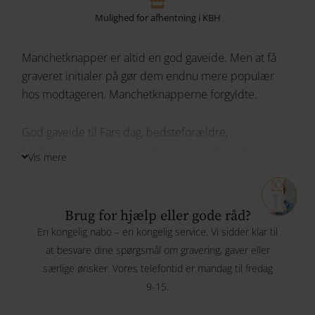
Mulighed for afhentning i KBH
264
Nordahl
274
Manchetknapper er altid en god gaveide. Men at få
Skrifttype
graveret initialer på gør dem endnu mere populær
Andersen
284
hos modtageren. Manchetknapperne forgyldte.
MANCHETKNAPPER
294
God gaveide til Fars dag, bedsteforældre,
Indtast din tekst her
Her skriver du hvad du ønsker vi skal
forgyldt
konfirmanden, studenten, fødselsdag eller julegave.
graverer og evt hvor mange linjer.
Vis mere
antal
Brug for hjælp eller gode råd?
Specielle ønsker til gravering
Er der noget vi skal være
En kongelig nabo – en kongelig service. Vi sidder klar til
opmærksom på, ønsker eller andet? Så kan du skrive det her
at besvare dine spørgsmål om gravering, gaver eller
særlige ønsker. Vores telefontid er mandag til fredag
9-15.
Gaveindpakning