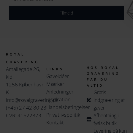
Tilmeld
ROYAL
GRAVERING
HOS ROYAL
Amaliegade 26,
LINKS
GRAVERING
Gaveidéer
kld.
FÅR DU
Mærker
1256 København
ALTID:
Anledninger
K
Gratis
Inspiration
info@royalgravering.dk
indgravering af
Handelsbetingelser
(+45) 27 42 80 28
gaver
Privatlivspolitik
CVR: 41622873
Afhentning i
Kontakt
fysisk butik
Levering på kun