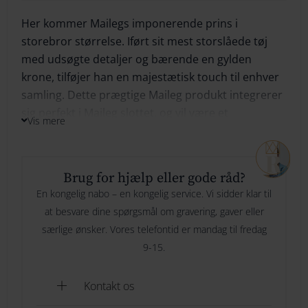
Her kommer Mailegs imponerende prins i
264
Ikke på lager
storebror størrelse. Iført sit mest storslåede tøj
274
med udsøgte detaljer og bærende en gylden
krone, tilføjer han en majestætisk touch til enhver
Bliv underrettet
284
samling. Dette prægtige Maileg produkt integrerer
sig perfekt i Maileg slottet, og vil være et
294
Vis mere
højdepunkt i enhver eventyrlig leg.
Brug for hjælp eller gode råd?
En kongelig nabo – en kongelig service. Vi sidder klar til
at besvare dine spørgsmål om gravering, gaver eller
særlige ønsker. Vores telefontid er mandag til fredag
9-15.
Kontakt os