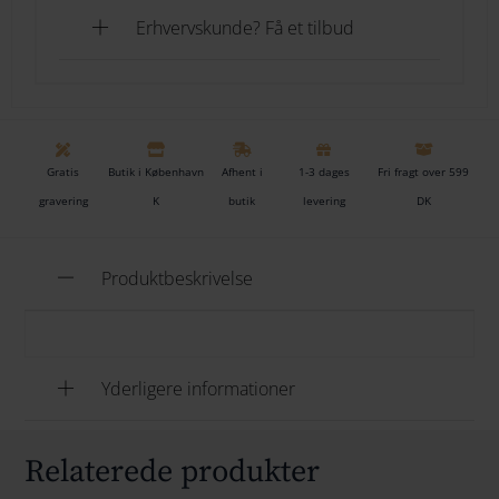
Erhvervskunde? Få et tilbud
Gratis
Butik i København
Afhent i
1-3 dages
Fri fragt over 599
gravering
K
butik
levering
DK
Produktbeskrivelse
Yderligere informationer
Relaterede produkter