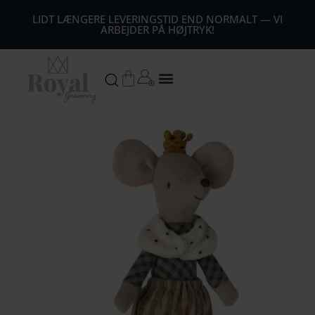
44
LIDT LÆNGERE LEVERINGSTID END NORMALT — VI
ARBEJDER PÅ HØJTRYK!
54
64
Kurv
74
Mors Dag gaver
84
94
104
1
14
124
134
144