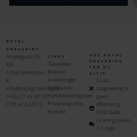
ROYAL
GRAVERING
HOS ROYAL
Amaliegade 26,
LINKS
GRAVERING
Gaveidéer
kld.
FÅR DU
Mærker
1256 København
ALTID:
Anledninger
K
Gratis
Inspiration
info@royalgravering.dk
indgravering af
Handelsbetingelser
(+45) 27 42 80 28
gaver
Privatlivspolitik
CVR: 41622873
Afhentning i
Kontakt
fysisk butik
Levering på kun
1-3 dage