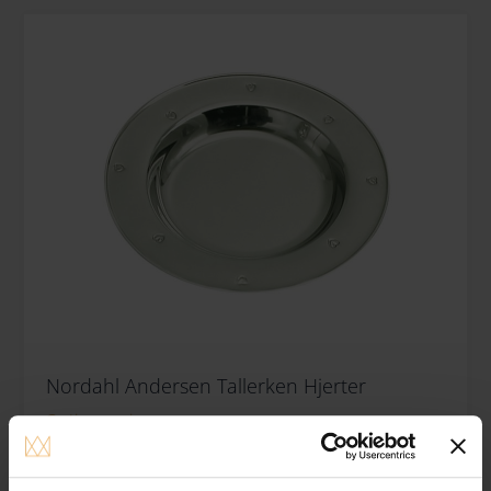
Nordahl Andersen Tallerken Hjerter
Gratis gravering
350.00
DKK
Se varen