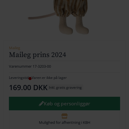
154
164
174
184
Maileg
Maileg prins 2024
194
Varenummer
17-3203-00
204
Leveringstid
Varen er ikke på lager
214
169.00
DKK
Inkl. gratis gravering
224
Køb og personliggør
234
244
Mulighed for afhentning i KBH
254