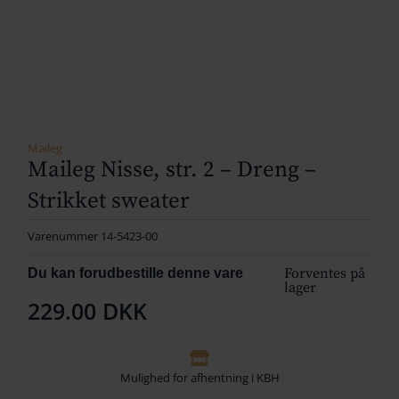
154
164
174
184
Maileg
Maileg Nisse, str. 2 – Dreng –
194
Strikket sweater
204
Varenummer
14-5423-00
214
Forventes på
Du kan forudbestille denne vare
224
lager
229.00
DKK
234
244
Mulighed for afhentning i KBH
254