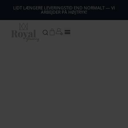
44
LIDT LÆNGERE LEVERINGSTID END NORMALT — VI
ARBEJDER PÅ HØJTRYK!
54
64
Kurv
74
84
94
104
1
14
124
134
144