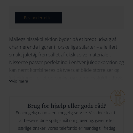
264
Bliv underrettet
274
284
Mailegs nissekollektion byder på et bredt udvalg af
charmerende figurer i forskellige stilarter – alle iført
294
smukt juletøj, fremstillet af eksklusive materialer.
Nisserne passer perfekt ind i enhver juledekoration og
kan nemt kombineres på tværs af både størrelser og
kollektioner for et personligt og stemningsfuldt udtryk.
Vis mere
Brug for hjælp eller gode råd?
En kongelig nabo – en kongelig service. Vi sidder klar til
at besvare dine spørgsmål om gravering, gaver eller
særlige ønsker. Vores telefontid er mandag til fredag