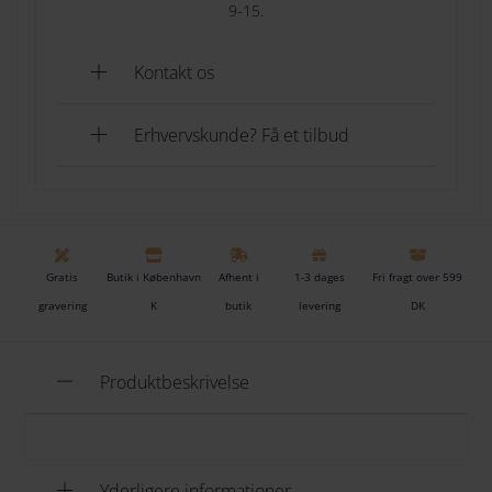
9-15.
Kontakt os
Erhvervskunde? Få et tilbud
Gratis
Butik i København
Afhent i
1-3 dages
Fri fragt over 599
gravering
K
butik
levering
DK
Produktbeskrivelse
Yderligere informationer