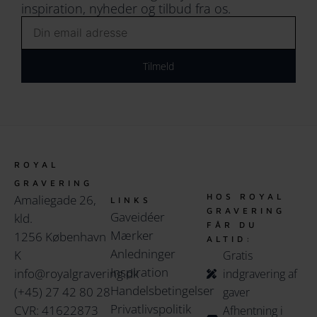
inspiration, nyheder og tilbud fra os.
Email
Tilmeld
ROYAL
GRAVERING
HOS ROYAL
Amaliegade 26,
LINKS
GRAVERING
Gaveidéer
kld.
FÅR DU
Mærker
1256 København
ALTID:
Anledninger
K
Gratis
Inspiration
info@royalgravering.dk
indgravering af
Handelsbetingelser
(+45) 27 42 80 28
gaver
Privatlivspolitik
CVR: 41622873
Afhentning i