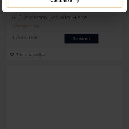
Customize
H. C. Andersen Lysholder Hjerte
Gratis gravering
179.00
DKK
Se varen
Tilføj til ønskeliste