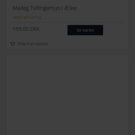
Maileg Tvillingemus I Æske
Gratis gravering
199.00
DKK
Se varen
Tilføj til ønskeliste