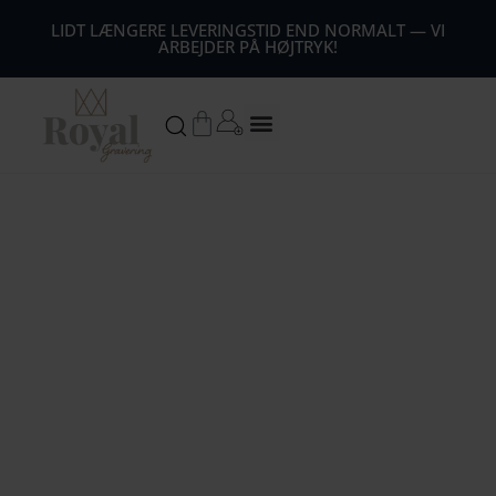
44
LIDT LÆNGERE LEVERINGSTID END NORMALT — VI
ARBEJDER PÅ HØJTRYK!
54
64
Kurv
74
84
94
104
1
14
124
134
144