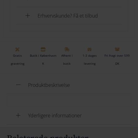
her
Erhvervskunde? Få et tilbud
Æske måler: L13 x B8 x H5 cm
Mus måler: H11 cm. Lillesøsteren kan passe alt tøj til
Lillesøster mus og møbler i str. micro.
Gratis
Butik i København
Afhent i
1-3 dages
Fri fragt over 599
Dette produkt er CE mærket Denne vare er CE
gravering
K
butik
levering
DK
mærket
Produktbeskrivelse
Yderligere informationer