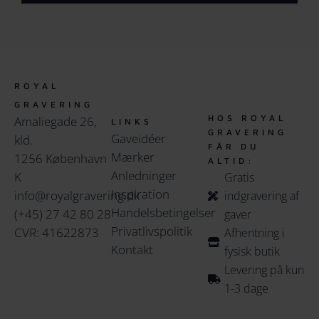
ROYAL
GRAVERING
HOS ROYAL
Amaliegade 26,
LINKS
GRAVERING
Gaveidéer
kld.
FÅR DU
Mærker
1256 København
ALTID:
Anledninger
K
Gratis
Inspiration
info@royalgravering.dk
indgravering af
Handelsbetingelser
(+45) 27 42 80 28
gaver
Privatlivspolitik
CVR: 41622873
Afhentning i
Kontakt
fysisk butik
Levering på kun
1-3 dage