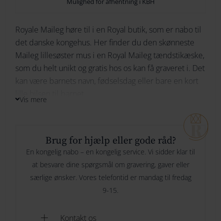
Mulighed for afhentning i KBH
264
Royale Maileg høre til i en Royal butik, som er nabo til
Ikke på lager
274
det danske kongehus. Her finder du den skønneste
Maileg lillesøster mus i en Royal Maileg tændstikæske,
284
som du helt unikt og gratis hos os kan få graveret i. Det
Bliv underrettet
kan være barnets navn, fødselsdag eller bare en kort
294
lille hilsen til barnet.
Vis mere
Hun har fået en rigtig prinsesse kjole og en
prinsessekrone. Hun har et smilende ansigt broderet
Brug for hjælp eller gode råd?
med stærk tråd. Blomsterne på hendes kjole er grøn
En kongelig nabo – en kongelig service. Vi sidder klar til
men underskørtet er guld. Hendes ører og hale er
at besvare dine spørgsmål om gravering, gaver eller
plyssede.
særlige ønsker. Vores telefontid er mandag til fredag
Nede i tændstikæsken ligger der et strikket tæppe og
9-15.
en grøn pude med blomster af guld. Perfekt til en lille
prinsesse! Se også mere af den Royale Maileg familie
Kontakt os