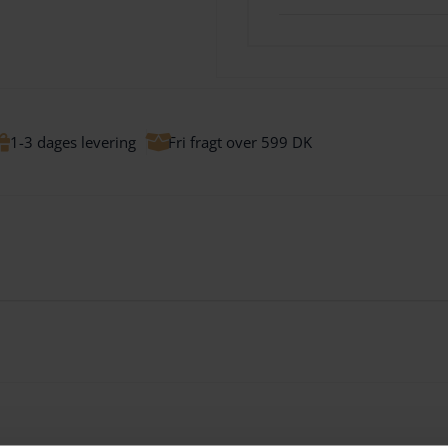
1-3 dages levering
Fri fragt over 599 DK