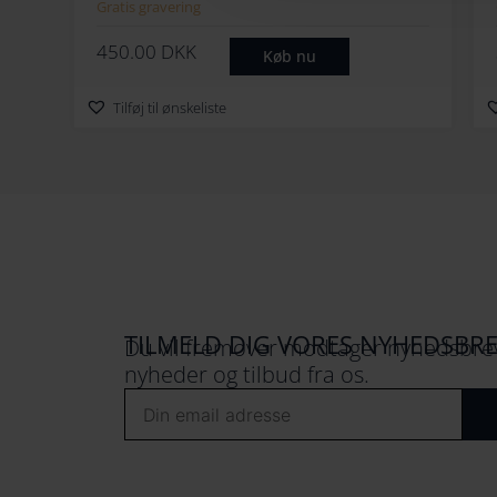
Musik
Gratis gravering
450.00
DKK
Køb nu
Tilføj til ønskeliste
TILMELD DIG VORES NYHEDSBR
Du vil fremover modtager nyhedsbrev
nyheder og tilbud fra os.
Email