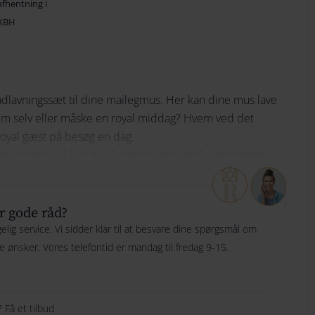
afhentning i
Ikke på lager
KBH
174
152
Bliv underrettet
184
162
194
172
dlavningssæt til dine mailegmus. Her kan dine mus lave
em selv eller måske en royal middag? Hvem ved det
204
182
oyal gæst på besøg en dag.
214
192
kke musen, så kan du få den her hos også. ( den følger
224
202
r gode råd?
234
212
lig service. Vi sidder klar til at besvare dine spørgsmål om
244
222
ge ønsker. Vores telefontid er mandag til fredag 9-15.
254
232
264
242
 Få et tilbud