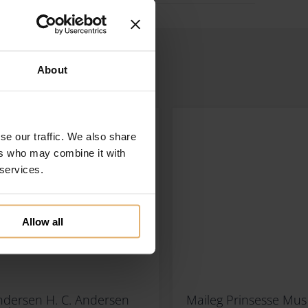
About
se our traffic. We also share
ers who may combine it with
 services.
Allow all
ndersen H. C. Andersen
Maileg Prinsesse Mus