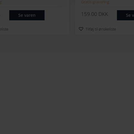
 Ophæng
g
Gratis gravering
K
159.00
DKK
Se varen
Se 
eliste
Tilføj til ønskeliste