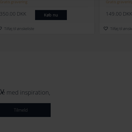
Ballerina
Gratis gravering
Gratis graverin
350.00
DKK
149.00
DK
Køb nu
Tilføj til ønskeliste
Tilføj til ønsk
EV
e med inspiration,
Tilmeld