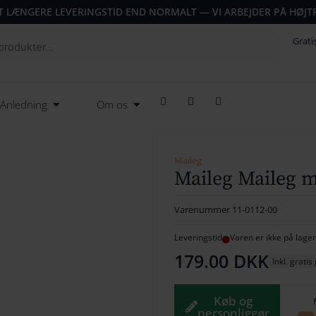
T LÆNGERE LEVERINGSTID END NORMALT — VI ARBEJDER PÅ HØJT
Grati
F
T
I
Open Anledning
Open Om os
Anledning
Om os
a
w
n
c
i
s
e
t
t
b
t
a
o
e
g
o
r
r
Maileg
k
a
Maileg Maileg 
m
Varenummer
11-0112-00
Leveringstid
Varen er ikke på lager
179.00
DKK
Inkl. gratis
Køb og
personliggør