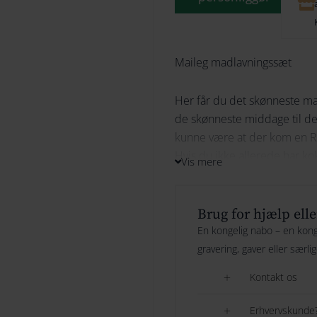
Maileg madlavningssæt
Her får du det skønneste ma
de skønneste middage til d
kunne være at der kom en R
Hvis du ikke allerede har ko
Vis mere
ikke med i prisen )
Højde: 8 cm
Brug for hjælp elle
Bredde: 9 cm
En kongelig nabo – en konge
Alder: 3 År +
gravering, gaver eller særli
Maileg anbefaler: +3 År
Kontakt os
Vask: Overflade vask
Materiale: Metal / Papir
Erhvervskunde?