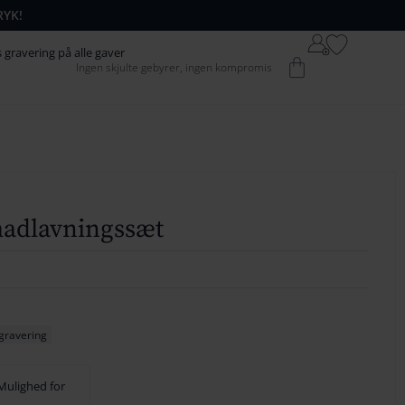
RYK!
64
42
s gravering på alle gaver
Kurv
Ingen skjulte gebyrer, ingen kompromis
74
52
84
62
94
72
104
82
1
14
92
madlavningssæt
124
102
134
1
12
144
122
 gravering
154
132
Mulighed for
164
142