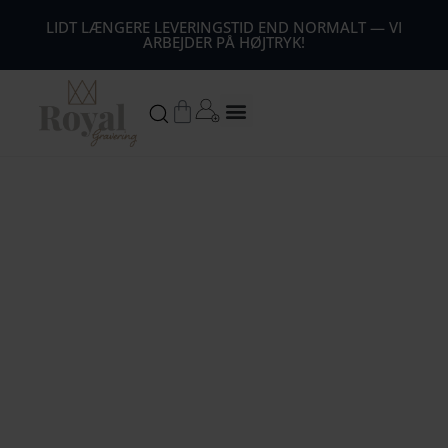
44
LIDT LÆNGERE LEVERINGSTID END NORMALT — VI
ARBEJDER PÅ HØJTRYK!
54
64
Kurv
74
84
94
104
1
14
124
134
144