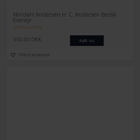
Nordahl Andersen H. C. Andersen Bestik
Eventyr
Gratis gravering
350.00
DKK
Køb nu
Tilføj til ønskeliste