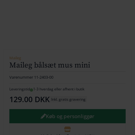
154
164
174
184
194
Maileg
Maileg bålsæt mus mini
204
Varenummer
11-2403-00
214
Leveringstid
1-3 hverdag eller afhent i butik
224
129.00
DKK
Inkl. gratis gravering
234
Køb og personliggør
244
254