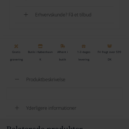
Erhvervskunde? Få et tilbud
Gratis
Butik i København
Afhent i
1-3 dages
Fri fragt over 599
gravering
K
butik
levering
DK
Produktbeskrivelse
Yderligere informationer