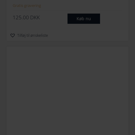
Gratis gravering
125.00
DKK
Køb nu
Tilføj til ønskeliste