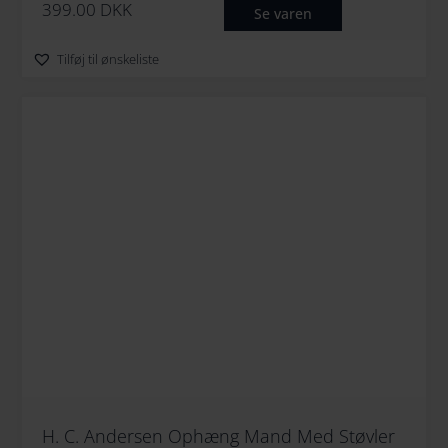
399.00
DKK
Se varen
Tilføj til ønskeliste
H. C. Andersen Ophæng Mand Med Støvler