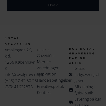
Tilmeld
ROYAL
GRAVERING
HOS ROYAL
Amaliegade 26,
LINKS
GRAVERING
Gaveidéer
kld.
FÅR DU
Mærker
1256 København
ALTID:
Anledninger
K
Gratis
Inspiration
info@royalgravering.dk
indgravering af
Handelsbetingelser
(+45) 27 42 80 28
gaver
Privatlivspolitik
CVR: 41622873
Afhentning i
Kontakt
fysisk butik
Levering på kun
1-3 dage