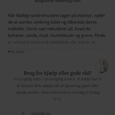
Mulighed for afhentning i KBH
264
Maileg
Når Maileg vandremusene tager på eventyr, nyder
274
de at samles omkring bålet og tilberede deres
bålsæt
TILFØJ TIL KURV
måltider. Vores sæt inkluderer alt, hvad de
284
mus
behøver: pinde, mad, skumfiduser og grene. Pinde
TILFØJ TIL ØNSKESKYEN
er udstyret med små metaldele, der sikrer, at
294
mini
vandremusene kan holde fast på dem med deres
Tilføj til ønskeliste
Vis mere
magnetiske poter. Oplev den hyggelige og
antal
detaljerede verden af Maileg vandremusene hos
Royal Gravering.
Brug for hjælp eller gode råd?
En kongelig nabo – en kongelig service. Vi sidder klar til
Se de søde Maileg vandremus
her
at besvare dine spørgsmål om gravering, gaver eller
særlige ønsker. Vores telefontid er mandag til fredag
9-15.
Kontakt os