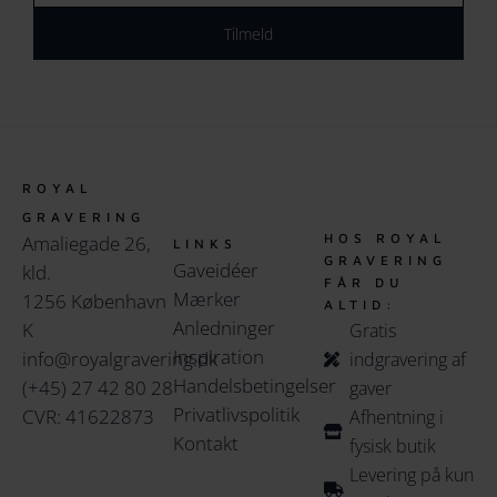
Tilmeld
ROYAL
GRAVERING
HOS ROYAL
Amaliegade 26,
LINKS
GRAVERING
Gaveidéer
kld.
FÅR DU
Mærker
1256 København
ALTID:
Anledninger
K
Gratis
Inspiration
info@royalgravering.dk
indgravering af
Handelsbetingelser
(+45) 27 42 80 28
gaver
Privatlivspolitik
CVR: 41622873
Afhentning i
Kontakt
fysisk butik
Levering på kun