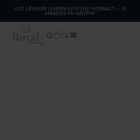
44
LIDT LÆNGERE LEVERINGSTID END NORMALT — VI
ARBEJDER PÅ HØJTRYK!
54
64
Kurv
74
84
94
104
1
14
124
134
144