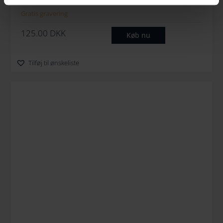
Gratis gravering
125.00
DKK
Køb nu
Tilføj til ønskeliste