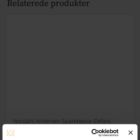
Relaterede produkter
Nordahl Andersen Sparebøsse Elefant
Lyserøde Ører Mat
Gratis gravering