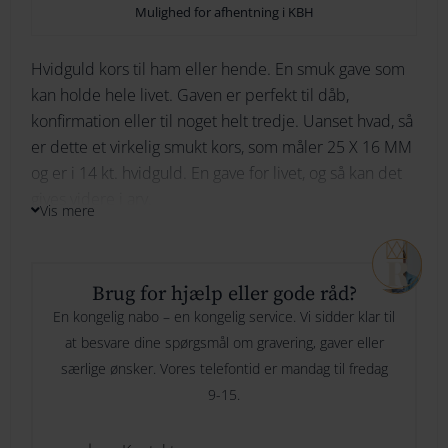
Mulighed for afhentning i KBH
264
Hvidguld kors til ham eller hende. En smuk gave som
274
Ikke på lager
kan holde hele livet. Gaven er perfekt til dåb,
konfirmation eller til noget helt tredje. Uanset hvad, så
284
er dette et virkelig smukt kors, som måler 25 X 16 MM
Bliv underrettet
294
og er i 14 kt. hvidguld. En gave for livet, og så kan det
gives videre i arv.
Vis mere
Vi graverer desværre ikke i dette kors.
Brug for hjælp eller gode råd?
OBS! Der følger ikke kæde med, men det kan tilkøbes
En kongelig nabo – en kongelig service. Vi sidder klar til
– kontakt os gerne for hjælp til dette.
at besvare dine spørgsmål om gravering, gaver eller
særlige ønsker. Vores telefontid er mandag til fredag
9-15.