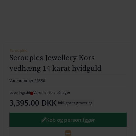
154
164
174
184
Scrouples
Scrouples Jewellery Kors
194
vedhæng 14 karat hvidguld
204
Varenummer
26386
214
Leveringstid
Varen er ikke på lager
224
3,395.00
DKK
Inkl. gratis gravering
234
Køb og personliggør
244
254