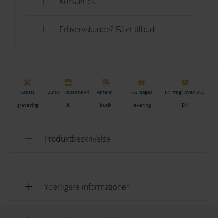
Kontakt os
Erhvervskunde? Få et tilbud
Gratis
Butik i København
Afhent i
1-3 dages
Fri fragt over 599
gravering
K
butik
levering
DK
Produktbeskrivelse
Yderligere informationer