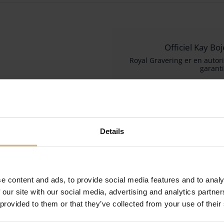
Officiel Kay B
Royal Gravering er en autori
garanti
Selvom Kay Bojesen var en da
for sine ikoniske trædyrfigur
tidløs charme. Hans kreationer
for dere
Details
e content and ads, to provide social media features and to analy
 our site with our social media, advertising and analytics partn
 provided to them or that they’ve collected from your use of their