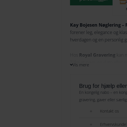
Kay Bojesen Nøglering – 
forener leg, elegance og kla
hverdagen og en personlig g
Hos
Royal Gravering
kan n
Tilføj et navn, en dato eller
Vis mere
Nøgleringen er en oplagt gav
og
konfirmanten
og mange
markeres.
Brug for hjælp elle
En kongelig nabo – en konge
En Kay Bojesen nøglering med
gravering, gaver eller særli
kvalitet og i betydning.
Kontakt os
Se også Kay Bojesen nøglerin
Erhvervskunde?