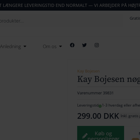
T LÆNGERE LEVERINGSTID END NORMALT — VI ARBEJDER PÅ HØJT
Grati
F
T
I
Open Anledning
Open Om os
Anledning
Om os
a
w
n
c
i
s
e
t
t
b
t
a
o
e
g
o
r
r
Kay Bojesen
k
a
Kay Bojesen nøg
m
Varenummer
39831
Leveringstid
1-3 hverdag eller afhen
299.00
DKK
Inkl. gratis
Køb og
personliggør