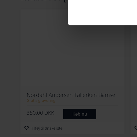
Nordahl Andersen Tallerken Bamse
Gratis gravering
350.00
DKK
Køb nu
Tilføj til ønskeliste