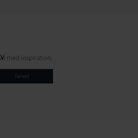
EV
e med inspiration,
Tilmeld