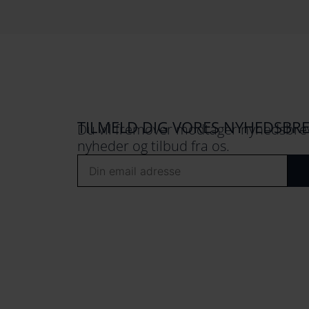
TILMELD DIG VORES NYHEDSBR
Du vil fremover modtager nyhedsbrev
nyheder og tilbud fra os.
Email