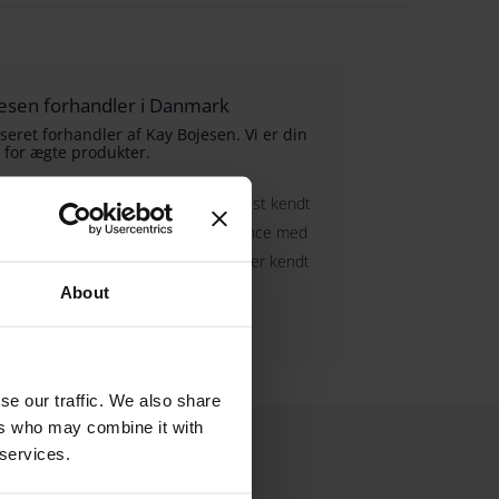
ojesen forhandler i Danmark
seret forhandler af Kay Bojesen. Vi er din
 for ægte produkter.
nsk sølvsmed og designer, er han mest kendt
er, der kombinerer enkelhed og elegance med
 er blevet elsket af generationer og er kendt
s kvalitet og håndværk.
About
se our traffic. We also share
ers who may combine it with
 services.