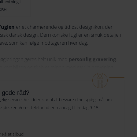
afhentning i
Skrifttype
Bojesen
KBH
174
152
nøglering
Fuglen
er et charmerende og tidløst designikon, der
184
162
Indtast din tekst her
grøn
Her skriver du hvad du
ssisk dansk design. Den ikoniske fugl er en smuk detalje i
ønsker vi skal graverer og evt hvor mange linjer.
194
172
ave, som kan følge modtageren hver dag.
antal
204
182
øgleringen gøres helt unik med
personlig gravering
.
214
192
 en kort hilsen og skab et minde med særlig betydning.
Specielle ønsker til gravering
Er der noget vi
e til
Valentinsdag
,
Mors Dag, Fars dag, studenten
224
202
skal være opmærksom på, ønsker eller andet? Så
 andre anledninger, hvor omtanke og kærlighed skal
kan du skrive det her
234
212
r gode råd?
lig service. Vi sidder klar til at besvare dine spørgsmål om
244
222
 personlig gravering er en gave, der holder – både i
ge ønsker. Vores telefontid er mandag til fredag 9-15.
Gaveindpakning
254
232
Nej tak
264
242
gen fugl i rosa
her
 Få et tilbud
Gaveindpakning
[+49.00 DKK]