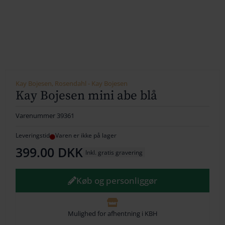
154
164
174
184
Kay Bojesen, Rosendahl - Kay Bojesen
Kay Bojesen mini abe blå
194
Varenummer
39361
204
Leveringstid
Varen er ikke på lager
214
399.00
DKK
Inkl. gratis gravering
224
Køb og personliggør
234
244
Mulighed for afhentning i KBH
254