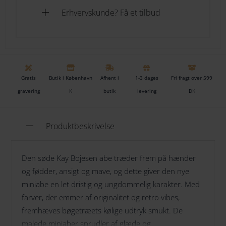
Erhvervskunde? Få et tilbud
Se også den søde røde Kay Bojesen mini abe
her
Gratis
Butik i København
Afhent i
1-3 dages
Fri fragt over 599
gravering
K
butik
levering
DK
Produktbeskrivelse
Den søde Kay Bojesen abe træder frem på hænder
og fødder, ansigt og mave, og dette giver den nye
miniabe en let dristig og ungdommelig karakter. Med
farver, der emmer af originalitet og retro vibes,
fremhæves bøgetræets kølige udtryk smukt. De
malede miniaber sprudler af glæde og