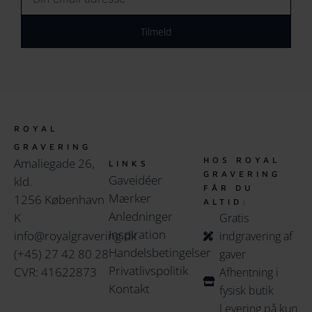
Tilmeld
ROYAL
GRAVERING
HOS ROYAL
Amaliegade 26,
LINKS
GRAVERING
Gaveidéer
kld.
FÅR DU
Mærker
1256 København
ALTID:
Anledninger
K
Gratis
Inspiration
info@royalgravering.dk
indgravering af
Handelsbetingelser
(+45) 27 42 80 28
gaver
Privatlivspolitik
CVR: 41622873
Afhentning i
Kontakt
fysisk butik
Levering på kun