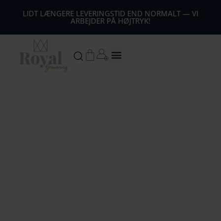
44
LIDT LÆNGERE LEVERINGSTID END NORMALT — VI
ARBEJDER PÅ HØJTRYK!
54
64
Kurv
74
84
94
104
1
14
124
134
144