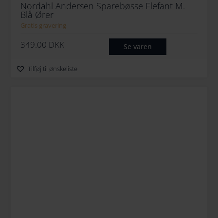
Nordahl Andersen Sparebøsse Elefant M.
Blå Ører
Gratis gravering
349.00
DKK
Se varen
Tilføj til ønskeliste