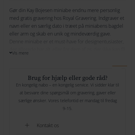
Gør din Kay Bojesen miniabe endnu mere personlig
264
Ikke på lager
med gratis gravering hos Royal Gravering. Indgraver et
274
navn eller en særlig dato i træet på miniabens bagdel
eller arm og skab en unik og mindeværdig gave.
Bliv underrettet
284
Denne miniabe er et must-have for designentusiaster,
der allerede har alt, eller for dem af os, der ikke kan få
294
Vis mere
nok af Kay Bojesens aber og deres charmerende
selskab. Et legende element, der med sin finurlige
fremtoning og farverige udseende vil sprede smil og
Brug for hjælp eller gode råd?
stil, uanset hvor den finder sit hjem.
En kongelig nabo – en kongelig service. Vi sidder klar til
at besvare dine spørgsmål om gravering, gaver eller
Gravering: Vi kan gravere langs den ene arm. og gør
særlige ønsker. Vores telefontid er mandag til fredag
det kun i en linje. Der er ikke meget plads på sådan en
9-15.
lille arm, så derfor vil vi ikke anbefale Great vibes eller
Niconne her. Bedst er Ariel. Og max et navn evt, en
Kontakt os
dato.