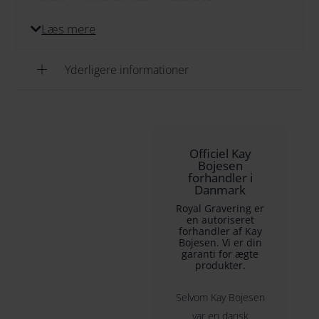
opfindsomhed, og de placerer Kay Bojesens originale
Læs mere
træfortællinger i en ny kontekst, samtidig med at de
forbliver ikoniske gennem de klassiske farver fra Kay
Yderligere informationer
Bojesens originale univers.
Officiel Kay
Bojesen
forhandler i
Danmark
Royal Gravering er
en autoriseret
forhandler af Kay
Bojesen. Vi er din
garanti for ægte
produkter.
Selvom Kay Bojesen
var en dansk