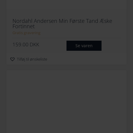
Nordahl Andersen Min Første Tand Æske
Fortinnet
Gratis gravering
159.00
DKK
Se varen
Tilføj til ønskeliste