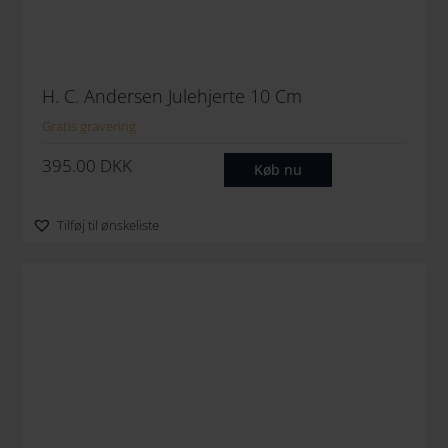
H. C. Andersen Julehjerte 10 Cm
Gratis gravering
395.00
DKK
Køb nu
Tilføj til ønskeliste