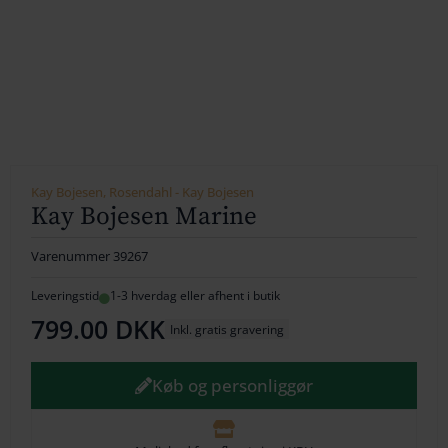
154
164
174
184
194
Kay Bojesen, Rosendahl - Kay Bojesen
Kay Bojesen Marine
204
Varenummer
39267
214
Leveringstid
1-3 hverdag eller afhent i butik
224
799.00
DKK
Inkl. gratis gravering
234
Køb og personliggør
244
254