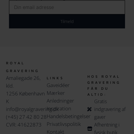
Email
Tilmeld
ROYAL
GRAVERING
HOS ROYAL
Amaliegade 26,
LINKS
GRAVERING
Gaveidéer
kld.
FÅR DU
Mærker
1256 København
ALTID:
Anledninger
K
Gratis
Inspiration
info@royalgravering.dk
indgravering af
Handelsbetingelser
(+45) 27 42 80 28
gaver
Privatlivspolitik
CVR: 41622873
Afhentning i
Kontakt
fysisk butik