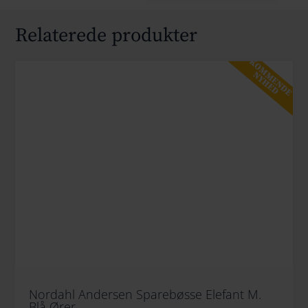
Relaterede produkter
KOMMENDE
NYHED
Nordahl Andersen Sparebøsse Elefant M.
Blå Ører