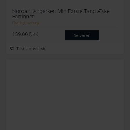
Nordahl Andersen Min Første Tand Æske
Fortinnet
Gratis gravering
159.00
DKK
Se varen
Tilføj til ønskeliste