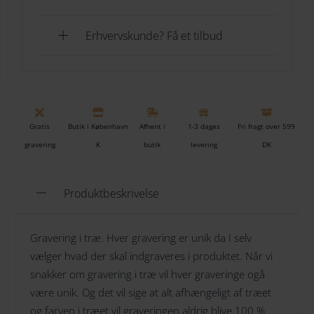
Du modtager Kay Bojesen Marine i en flot Kay Bojesen
Gaveindpakning
[+49.00 DKK]
æske.
Erhvervskunde? Få et tilbud
TILFØJ TIL KURV
Fra slut Marts tilbyder vi gratis gravering i alt. Så du er
velkommen til at komme retur og gratis få graveret i
denne fine Kay Bojesen Marine træfigur.
TILFØJ TIL ØNSKESKYEN
Gratis
Butik i København
Afhent i
1-3 dages
Fri fragt over 599
Tilføj til ønskeliste
Farve
gravering
K
butik
levering
DK
Mørk blå/Hvid
Materiale
Malet bøg
Produktbeskrivelse
Bredde
7 cm
Gravering i træ. Hver gravering er unik da I selv
Højde
vælger hvad der skal indgraveres i produktet. Når vi
20,5 cm
snakker om gravering i træ vil hver graveringe ogå
Dybde
være unik. Og det vil sige at alt afhængeligt af træet
4 cm
og farven i træet vil graveringen aldrig blive 100 %