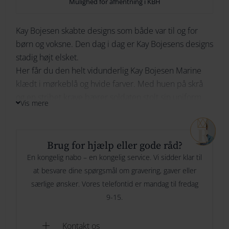
Mulighed for afhentning i KBH
264
Kay
Kay Bojesen skabte designs som både var til og for
274
Skrifttype
børn og voksne. Den dag i dag er Kay Bojesens designs
Bojesen
stadig højt elsket.
284
Marine
Her får du den helt vidunderlig Kay Bojesen Marine
klædt i mørkeblå og hvide farver. Med huen på skrå
294
Indtast din tekst her
Her skriver du hvad du ønsker vi skal
antal
og en stribet krave bærer soldaten stolt sin uniform.
graverer og evt hvor mange linjer.
Vis mere
Kay Bojesen Marinen er skabt i en ny og opdateret
version, men med den samme grundform som den
originale figur. Den enkle Kay Bojesen træfigur i malet
Brug for hjælp eller gode råd?
bøgetræ. Hver en detalje er malet i hånden med stor
Specielle ønsker til gravering
Er der noget vi skal være
En kongelig nabo – en kongelig service. Vi sidder klar til
præcision.
opmærksom på, ønsker eller andet? Så kan du skrive det her
at besvare dine spørgsmål om gravering, gaver eller
særlige ønsker. Vores telefontid er mandag til fredag
Giv et dansk design til en der arbejder med søfart, en
9-15.
barnlig sjæl, dåbsgave eller bare til ham eller hende
Gaveindpakning
der elsker Kay Bojesen elsket design.
Nej tak
Kontakt os