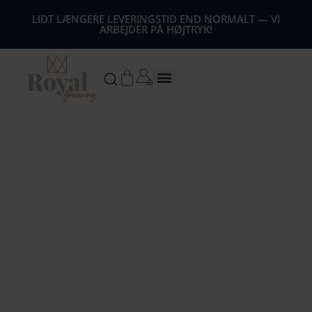
44
LIDT LÆNGERE LEVERINGSTID END NORMALT — VI
ARBEJDER PÅ HØJTRYK!
54
64
Kurv
74
84
94
104
1
14
124
134
144