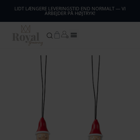
44
LIDT LÆNGERE LEVERINGSTID END NORMALT — VI
ARBEJDER PÅ HØJTRYK!
54
64
Kurv
74
84
94
104
1
14
124
134
144