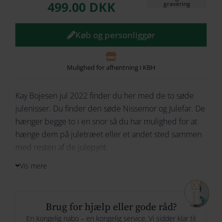
Oprindelige
Aktuelle
499.00
DKK
gravering
Pris
Pris
264
Var:
Er:
Køb og personliggør
274
799.00 DKK.
499.00 DKK.
284
Mulighed for afhentning i KBH
294
Kay
Kay Bojesen jul 2022 finder du her med de to søde
Skrifttype
julenisser. Du finder den søde Nissemor og Julefar. De
Bojesen
hænger begge to i en snor så du har mulighed for at
Julemand
hænge dem på juletræet eller et andet sted sammen
med resten af de julepynt.
Indtast din tekst her
Her skriver du hvad du ønsker vi skal
og
graverer og evt hvor mange linjer.
Vis mere
Nissemor
Skal du give en pakkekalender gaver til en ven, familie
eller en kollega ? Så er dette fine Kay Bojesen julesæt
antal
en perfekt gave at give. Det vil med sikkerhed være en
Brug for hjælp eller gode råd?
gave der vil blive brugt år efter år eller måske bliver
Specielle ønsker til gravering
Er der noget vi skal være
En kongelig nabo – en kongelig service. Vi sidder klar til