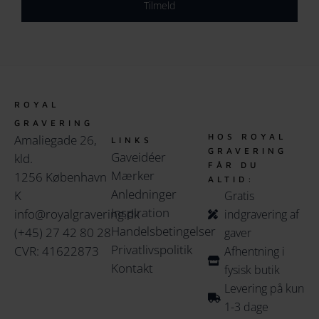
Tilmeld
ROYAL
GRAVERING
HOS ROYAL
Amaliegade 26,
LINKS
GRAVERING
Gaveidéer
kld.
FÅR DU
Mærker
1256 København
ALTID:
Anledninger
K
Gratis
Inspiration
info@royalgravering.dk
indgravering af
Handelsbetingelser
(+45) 27 42 80 28
gaver
Privatlivspolitik
CVR: 41622873
Afhentning i
Kontakt
fysisk butik
Levering på kun
1-3 dage