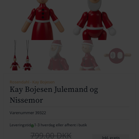
154
164
174
184
194
204
Rosendahl - Kay Bojesen
214
Kay Bojesen Julemand og
224
Nissemor
234
Varenummer
39322
244
Leveringstid
1-3 hverdag eller afhent i butik
Den
Den
799.00
DKK
254
Inkl. gratis