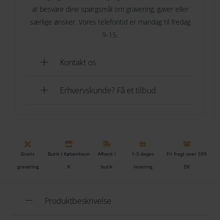
de fremme året rundt med resten af Kay Bojesen
opmærksom på, ønsker eller andet? Så kan du skrive det her
at besvare dine spørgsmål om gravering, gaver eller
familien.
særlige ønsker. Vores telefontid er mandag til fredag
9-15.
Se også den fine Kay Bojesen Jule Ole
her
Gaveindpakning
Nej tak
Kontakt os
Gaveindpakning
[+49.00 DKK]
Erhvervskunde? Få et tilbud
TILFØJ TIL KURV
TILFØJ TIL ØNSKESKYEN
Gratis
Butik i København
Afhent i
1-3 dages
Fri fragt over 599
Tilføj til ønskeliste
gravering
K
butik
levering
DK
Produktbeskrivelse