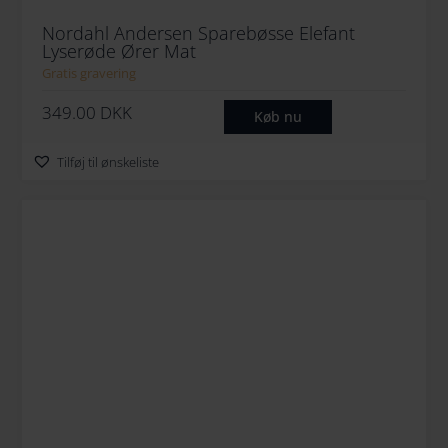
Nordahl Andersen Sparebøsse Elefant
Lyserøde Ører Mat
Gratis gravering
349.00
DKK
Køb nu
Tilføj til ønskeliste