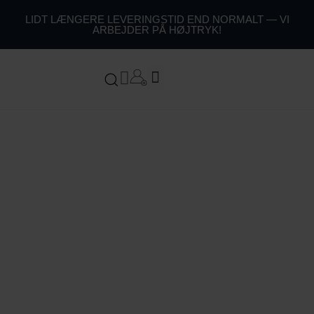
44
LIDT LÆNGERE LEVERINGSTID END NORMALT — VI
ARBEJDER PÅ HØJTRYK!
54
64
Kurv
74
Mors Dag gaver
84
94
104
1
14
124
134
144