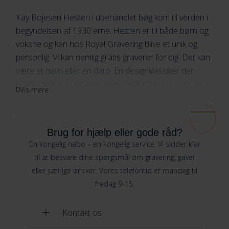
Kay
Kay Bojesen Hesten i ubehandlet bøg kom til verden i
264
begyndelsen af 1930`erne. Hesten er til både børn og
Skrifttype
Bojesen
274
voksne og kan hos Royal Gravering blive et unik og
Hest
personlig. Vi kan nemlig gratis graverer for dig. Det kan
284
være et navn eller en dato. En designklassiker der
Indtast din tekst her
Her skriver du hvad du ønsker vi skal
bøg
holder hele livet og med sikkerhed vil blive husket og
294
graverer og evt hvor mange linjer.
Vis mere
elsket og kan gå i arv i generationer. Hesten leveres i
antal
en fin gaveæske.
Med sit klassiske design bliver hesten hurtigt en del af
Brug for hjælp eller gode råd?
familien og passer ind i ethvert hjem. God gaveidé til
Specielle ønsker til gravering
Er der noget vi skal være
En kongelig nabo – en kongelig service. Vi sidder klar
mindeværdige lejligheder – lige fra konfirmation til
opmærksom på, ønsker eller andet? Så kan du skrive det her
til at besvare dine spørgsmål om gravering, gaver
bryllup. Se også Kay Bojesen hesten i valnød
her
eller særlige ønsker. Vores telefontid er mandag til
fredag 9-15.
Great vibes anbefaler vi ikke på denne vare. Da det
Gaveindpakning
kun er et lille område vi kan gravere på og teksten
Nej tak
Kontakt os
derfor bliver for lille.
Gaveindpakning
[+49.00 DKK]