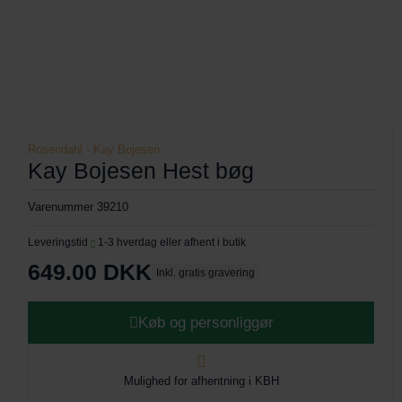
154
164
174
184
Rosendahl - Kay Bojesen
Kay Bojesen Hest bøg
194
Varenummer
39210
204
Leveringstid
1-3 hverdag eller afhent i butik
214
649.00
DKK
Inkl. gratis gravering
224
Køb og personliggør
234
244
Mulighed for afhentning i KBH
254