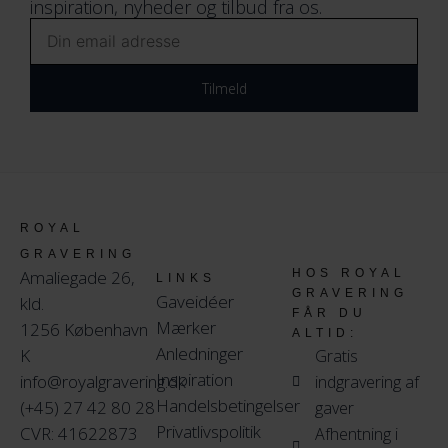
inspiration, nyheder og tilbud fra os.
Email
Tilmeld
ROYAL
GRAVERING
Amaliegade 26,
HOS ROYAL
LINKS
GRAVERING
Gaveidéer
kld.
FÅR DU
Mærker
1256 København
ALTID:
Anledninger
K
Gratis
Inspiration
info@royalgravering.dk
indgravering af
Handelsbetingelser
(+45) 27 42 80 28
gaver
Privatlivspolitik
CVR: 41622873
Afhentning i