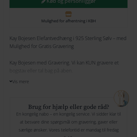
Køb og personliggør
264
Mulighed for afhentning i KBH
274
Kay
284
Kay Bojesen Elefantvedhæng i 925 Sterling Sølv – med
Skrifttype
Mulighed for Gratis Gravering
Bojesen
294
Jewelry
Kay Bojesen med Gravering. Vi kan KUN gravere et
bogstav eller tal bag på aben.
Indtast din tekst her
Her skriver du hvad du ønsker vi skal
elefant
graverer og evt hvor mange linjer.
Vis mere
i
Materiale Dette charmerende elefantvedhæng er
fremstillet i 925 sterling sølv og fås både med og uden
sølv
en justerbar 45-50 cm diamond cut-kæde, som sikrer
Brug for hjælp eller gode råd?
et elegant og eksklusivt udtryk.
Specielle ønsker til gravering
Er der noget vi skal være
antal
En kongelig nabo – en kongelig service. Vi sidder klar til
opmærksom på, ønsker eller andet? Så kan du skrive det her
at besvare dine spørgsmål om gravering, gaver eller
Halskæde følger med i prisen
særlige ønsker. Vores telefontid er mandag til fredag