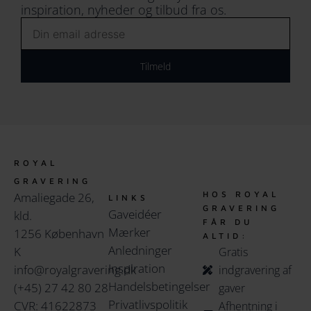
inspiration, nyheder og tilbud fra os.
Email
Tilmeld
ROYAL
GRAVERING
HOS ROYAL
Amaliegade 26,
LINKS
GRAVERING
Gaveidéer
kld.
FÅR DU
Mærker
1256 København
ALTID:
Anledninger
K
Gratis
Inspiration
info@royalgravering.dk
indgravering af
Handelsbetingelser
(+45) 27 42 80 28
gaver
Privatlivspolitik
CVR: 41622873
Afhentning i