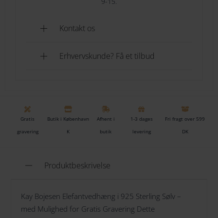
9-15.
Gaveindpakning
Nej tak
Kontakt os
Gaveindpakning
[+49.00 DKK]
Personlig Gravering Gør elefantvedhænget endnu
mere personligt ved at få graveret et bogstav eller tal
Erhvervskunde? Få et tilbud
på elefanten. Perfekt til at skabe et unikt smykke eller
TILFØJ TIL KURV
en gave med stor betydning.
TILFØJ TIL ØNSKESKYEN
Se også Kay Bojesen aben
her
Gratis
Butik i København
Afhent i
1-3 dages
Fri fragt over 599
Tilføj til ønskeliste
gravering
K
butik
levering
DK
Produktbeskrivelse
Kay Bojesen Elefantvedhæng i 925 Sterling Sølv –
med Mulighed for Gratis Gravering Dette