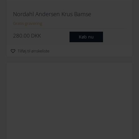
Nordahl Andersen Krus Bamse
Gratis gravering
280.00
DKK
Køb nu
Tilføj til ønskeliste