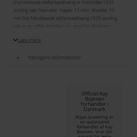
charmerende elefantvedhæng er fremstillet i 925
sterling sølv Størrelse Højde: 11 mm Bredde: 15
mm Det håndlavede elefantvedhæng i 925 sterling
sølv er en tidløs klassiker, tro mod Kay Bojesens
ikoniske elefantdesign. Med fokus på både
Læs mere
holdbarhed og æstetik er hvert vedhæng udført i
højeste kvalitet og kan bæres som halskæde, i
Yderligere informationer
øreringe eller til andre kreative formål. Vedhængets
enkle, men legende udtryk passer til enhver stil og vil
bringe et smil frem hver gang, du bærer det.
Bonusinfo Kay Bojesen designede sin ikoniske
elefant i 1953 som en del af sin dyreserie. Elefanten,
Officiel Kay
med sine bløde former og manglende skarpe kanter,
Bojesen
forhandler i
er et symbol på styrke og tålmodighed. Dette
Danmark
vedhæng er ikke kun en dekorativ figur, men også en
Royal Gravering er
smuk gaveidé til særlige anledninger som dåb,
en autoriseret
forhandler af Kay
fødselsdage og jubilæer – en elsket klassiker, som
Bojesen. Vi er din
garanti for ægte