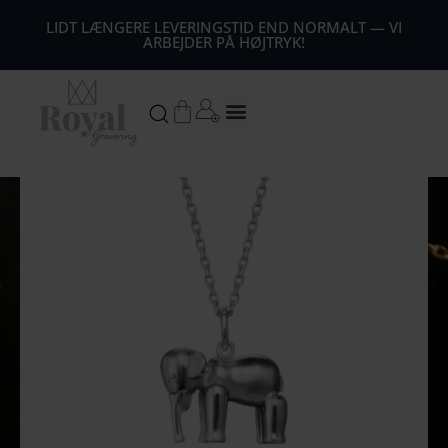
44
LIDT LÆNGERE LEVERINGSTID END NORMALT — VI
ARBEJDER PÅ HØJTRYK!
54
64
Kurv
74
84
94
104
1
14
124
134
144