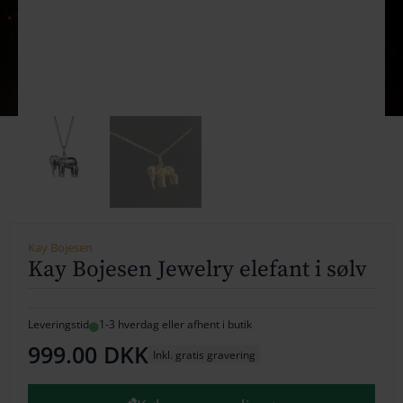
154
164
174
184
194
204
Kay Bojesen
214
Kay Bojesen Jewelry elefant i sølv
224
234
Leveringstid
1-3 hverdag eller afhent i butik
999.00
DKK
Inkl. gratis gravering
244
254