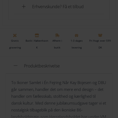
Erhvervskunde? Få et tilbud
TILFØJ TIL KURV
TILFØJ TIL ØNSKESKYEN
Gratis
Butik i København
Afhent i
1-3 dages
Fri fragt over 599
Tilføj til ønskeliste
gravering
K
butik
levering
DK
Produktbeskrivelse
To Ikoner Samlet i Én Fejring Når Kay Bojesen og DBU
går sammen, handler det om mere end design – det
handler om fællesskab, stolthed og kærlighed til
dansk kultur. Med denne jubilæumsudgave tager vi et
nostalgisk tilbageblik på den ikoniske 86-
landsholdstrøje, som Herrelandsholdet bar under VM