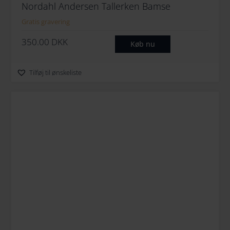
Nordahl Andersen Tallerken Bamse
Gratis gravering
350.00
DKK
Køb nu
Tilføj til ønskeliste