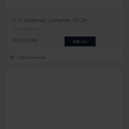
H. C. Andersen Julehjerte 10 Cm
Gratis gravering
395.00
DKK
Køb nu
Tilføj til ønskeliste