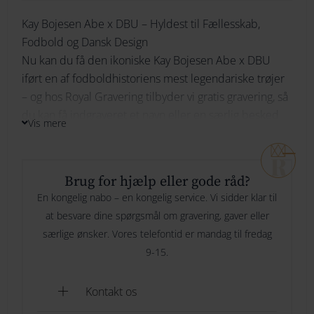
Kay
Kay Bojesen Abe x DBU – Hyldest til Fællesskab,
264
Skrifttype
Fodbold og Dansk Design
Bojesen
274
Nu kan du få den ikoniske Kay Bojesen Abe x DBU
DBU
iført en af fodboldhistoriens mest legendariske trøjer
284
– og hos Royal Gravering tilbyder vi gratis gravering, så
Indtast din tekst her
Her skriver du hvad du ønsker vi skal
away
du kan få indgraveret et navn eller en særlig besked
294
graverer og evt hvor mange linjer.
Vis mere
og gøre din abe helt unik!
86
lille
Materiale
Brug for hjælp eller gode råd?
Olieret teak, olieret limba og maling
Specielle ønsker til gravering
Er der noget vi skal være
antal
En kongelig nabo – en kongelig service. Vi sidder klar til
Størrelse
opmærksom på, ønsker eller andet? Så kan du skrive det her
at besvare dine spørgsmål om gravering, gaver eller
Højde 18,50 cm Bredde 19,50 cm Dybde 7,50 cm
særlige ønsker. Vores telefontid er mandag til fredag
9-15.
Gaveindpakning
Nej tak
Kontakt os
Gaveindpakning
[+49.00 DKK]