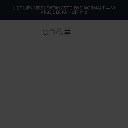
44
LIDT LÆNGERE LEVERINGSTID END NORMALT — VI
ARBEJDER PÅ HØJTRYK!
54
64
Kurv
74
84
94
104
1
14
124
134
144