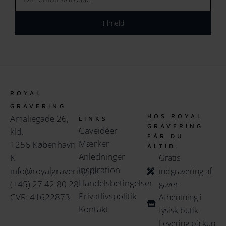
Tilmeld
ROYAL
GRAVERING
HOS ROYAL
Amaliegade 26,
LINKS
GRAVERING
Gaveidéer
kld.
FÅR DU
Mærker
1256 København
ALTID:
Anledninger
K
Gratis
Inspiration
info@royalgravering.dk
indgravering af
Handelsbetingelser
(+45) 27 42 80 28
gaver
Privatlivspolitik
CVR: 41622873
Afhentning i
Kontakt
fysisk butik
Levering på kun