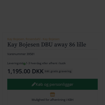
154
164
174
184
Kay Bojesen, Rosendahl - Kay Bojesen
Kay Bojesen DBU away 86 lille
194
Varenummer
39581
204
Leveringstid
1-3 hverdag eller afhent i butik
214
1,195.00
DKK
Inkl. gratis gravering
224
Køb og personliggør
234
244
Mulighed for afhentning i KBH
254