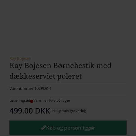
154
164
174
184
194
Kay Bojesen
Kay Bojesen Børnebestik med
204
dækkeserviet poleret
214
Varenummer
102PDK-1
224
Leveringstid
Varen er ikke på lager
499.00
DKK
234
Inkl. gratis gravering
244
Køb og personliggør
254