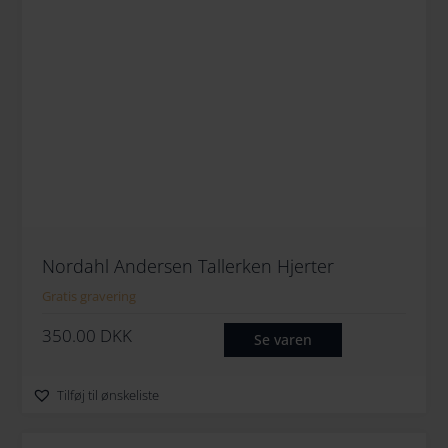
Nordahl Andersen Tallerken Hjerter
Gratis gravering
350.00
DKK
Se varen
Tilføj til ønskeliste