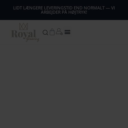
44
LIDT LÆNGERE LEVERINGSTID END NORMALT — VI
ARBEJDER PÅ HØJTRYK!
54
64
Kurv
74
84
94
104
1
14
124
134
144