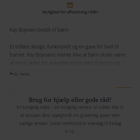
264
Mulighed for afhentning i KBH
274
Kay Bojesen bestik til børn.
Ikke på lager
284
Et tidløst design, funktionelt og en gave for livet til
294
barnet. Kay Bojesens mente ikke at børn skulle være
Bliv underrettet
af en vis alder for at kunne sidde med til bords og
have mulighed for at spise som de voksne. Dette
Vis mere
fantastiske Kay Bojesen bestiksæt til børn i stål, består
af 1 skegaffel (15,5 cm), barneske (15 cm) og 1
barnekniv (18 cm) samt en dækkeserviet.
Brug for hjælp eller gode råd?
Personliggør bestikket og få graveret navn og evt dato
En kongelig nabo – en kongelig service. Vi sidder klar til
på.
at besvare dine spørgsmål om gravering, gaver eller
særlige ønsker. Vores telefontid er mandag til fredag
Dette sæt er i poleret stål.
9-15.