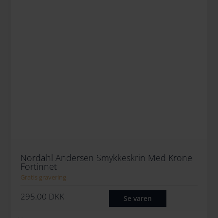
Nordahl Andersen Smykkeskrin Med Krone
Fortinnet
Gratis gravering
295.00
DKK
Se varen