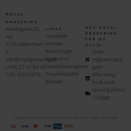
ROYAL
GRAVERING
HOS ROYAL
Amaliegade 26,
LINKS
GRAVERING
Gaveidéer
kld.
FÅR DU
Mærker
1256 København
ALTID:
Anledninger
K
Gratis
Inspiration
info@royalgravering.dk
indgravering af
Handelsbetingelser
(+45) 27 42 80 28
gaver
Privatlivspolitik
CVR: 41622873
Afhentning i
Kontakt
fysisk butik
Levering på kun
1-3 dage
Copyright © Royalgravering.dk 2022 All Right Reserved