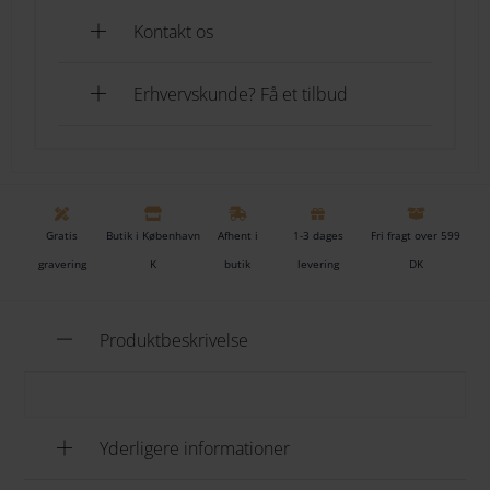
Se også den fine fanebære
her
Kontakt os
Erhvervskunde? Få et tilbud
Gratis
Butik i København
Afhent i
1-3 dages
Fri fragt over 599
gravering
K
butik
levering
DK
Produktbeskrivelse
Yderligere informationer