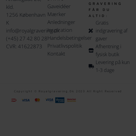
GRAVERING
Gaveidéer
kld.
FÅR DU
Mærker
1256 København
ALTID:
Anledninger
K
Gratis
Inspiration
info@royalgravering.dk
indgravering af
Handelsbetingelser
(+45) 27 42 80 28
gaver
Privatlivspolitik
CVR: 41622873
Afhentning i
Kontakt
fysisk butik
Levering på kun
1-3 dage
Copyright © Royalgravering.dk 2023 All Right Reserved