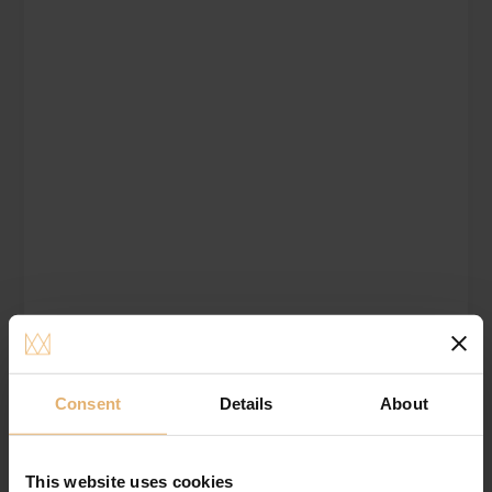
Tilføj til ønskeliste
FRI
FRAGT!
Consent
Details
About
This website uses cookies