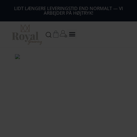
44
LIDT LÆNGERE LEVERINGSTID END NORMALT — VI
ARBEJDER PÅ HØJTRYK!
54
64
Kurv
74
84
94
104
1
14
124
134
144