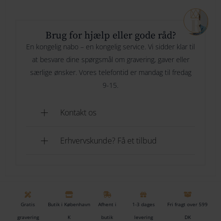
264
Brug for hjælp eller gode råd?
274
En kongelig nabo – en kongelig service. Vi sidder klar til
at besvare dine spørgsmål om gravering, gaver eller
284
særlige ønsker. Vores telefontid er mandag til fredag
294
9-15.
Kontakt os
Erhvervskunde? Få et tilbud
Gratis
Butik i København
Afhent i
1-3 dages
Fri fragt over 599
gravering
K
butik
levering
DK