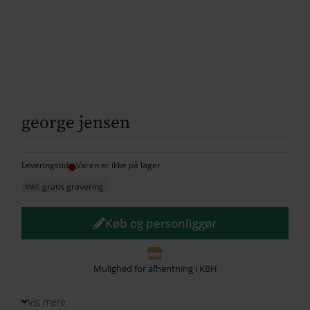
154
164
174
184
george jensen
194
204
Leveringstid
Varen er ikke på lager
Inkl. gratis gravering
214
224
Køb og personliggør
234
Mulighed for afhentning i KBH
244
Vis mere
254