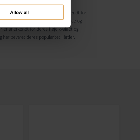
Allow all
e dansk sølvsmed og designer, er kendt for
, der kombinerer skandinavisk elegance og
r er anerkendt for deres høje kvalitet og
ar bevaret deres popularitet i årtier.