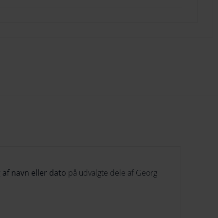
274
252
284
262
294
272
282
292
 af navn eller dato
på udvalgte dele af Georg