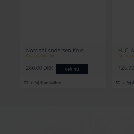
Nordahl Andersen Krus
H. C.
Bamse
Mand 
Gratis gravering
Gratis gr
280.00
DKK
125.0
Køb nu
Tilføj til ønskeliste
Tilføj 