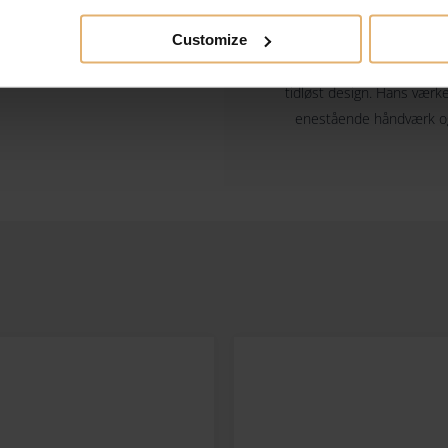
Customize
Georg Jensen, en fremtrædend
at skabe smykker og sølvtøj
tidløst design. Hans værke
enestående håndværk og h