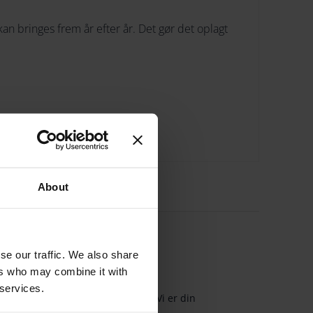
 kan bringes frem år efter år. Det gør det oplagt
to smukke bånd i
rød og bordeaux
, så du selv
About
lig:
se our traffic. We also share
ers who may combine it with
Jensen forhandler i Danmark
 services.
seret forhandler af Georg Jensen. Vi er din
 for ægte produkter.