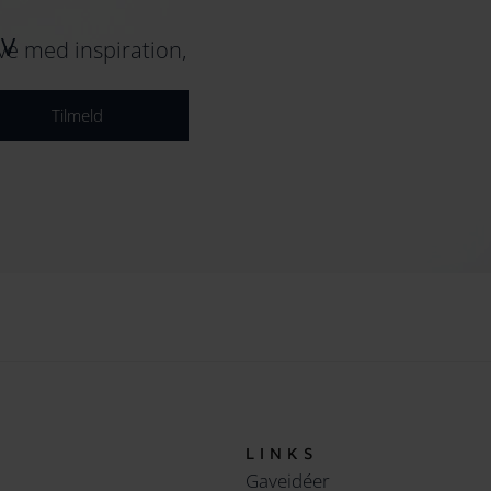
EV
e med inspiration,
Tilmeld
LINKS
Gaveidéer