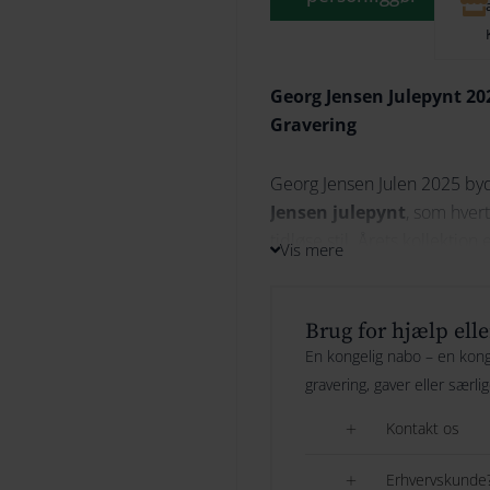
249.
Georg Jensen Julepynt 20
Gravering
Georg Jensen Julen 2025 byd
Jensen julepynt
, som hver
tidløse stil. Årets kollektio
Vis mere
og er perfekt til at skabe æg
På denne klokke er der KUN p
Brug for hjælp elle
Great vibes her. Det bedste e
En kongelig nabo – en konge
gravering, gaver eller særli
Se Georg Jensen uroen 202
Kontakt os
Erhvervskunde?