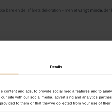
kke bare en del af årets dekoration – men et
varigt minde
, der
ing og palladiumbelagt messing
, og hvert stykke leveres med 
Details
 gratis gravering i dag – og gør årets jul endnu mere person
e content and ads, to provide social media features and to analy
 our site with our social media, advertising and analytics partn
Officiel Georg 
 provided to them or that they’ve collected from your use of their
Royal Gravering er en autori
garanti