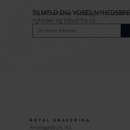
TILMELD DIG VORES NYHEDSBR
Du vil fremover modtager nyhedsbrev
nyheder og tilbud fra os.
Email
ROYAL GRAVERING
Amaliegade 26, kld.