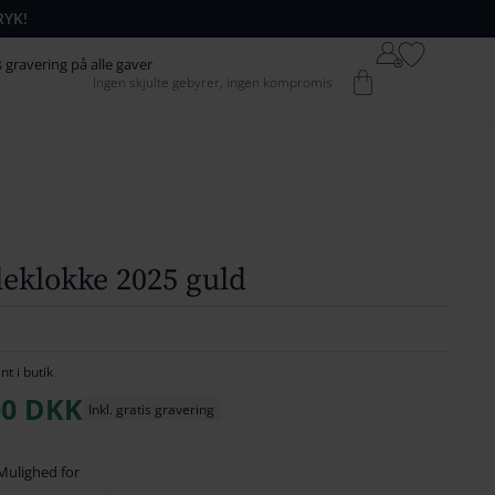
RYK!
64
42
s gravering på alle gaver
Kurv
Ingen skjulte gebyrer, ingen kompromis
74
52
84
62
94
72
104
82
1
14
92
leklokke 2025 guld
124
102
134
1
12
t i butik
Den
00
DKK
144
122
Inkl. gratis gravering
ndelige
Aktuelle
154
132
Pris
Mulighed for
Er:
164
142