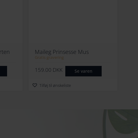
rten
Maileg Prinsesse Mus
Gratis gravering
159.00
DKK
Se varen
Tilføj til ønskeliste