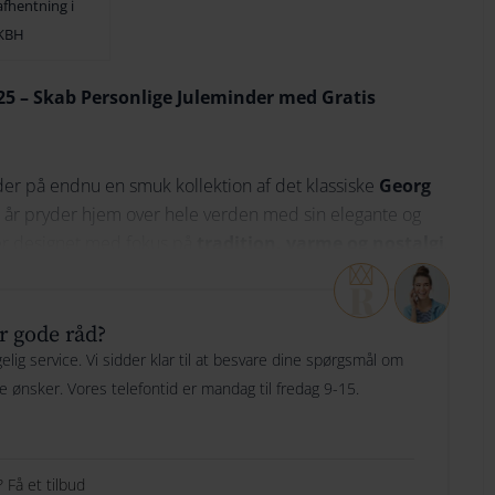
afhentning i
Bliv underrettet
00 DKK.
179.00 DKK.
KBH
174
152
25 – Skab Personlige Juleminder med Gratis
184
162
194
172
er på endnu en smuk kollektion af det klassiske
Georg
204
182
t år pryder hjem over hele verden med sin elegante og
214
192
n er designet med fokus på
tradition, varme og nostalgi
,
te juleglæde.
224
202
lads til et fornavn eller en dato. Der kan IKKE bruges
r gode råd?
234
212
r at vælge Ariel.
lig service. Vi sidder klar til at besvare dine spørgsmål om
244
222
ge ønsker. Vores telefontid er mandag til fredag 9-15.
5
her
254
232
264
242
 Få et tilbud