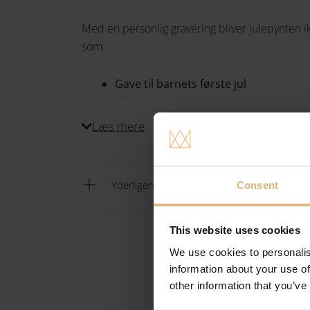
Med en personlig gravering bliver julepynten i
som:
Gave til barnets første jul
Mindegave til en særlig anledning
Personlig værtsgave eller firmagave
Læs mere
Julepynten fås i både
18 kt. guldbelagt mess
vælger udtrykket.
Yderligere informationer
Consent
🎁
Bestil dit Georg Jensen julepynt 2025 med
This website uses cookies
We use cookies to personalis
information about your use of
other information that you’ve