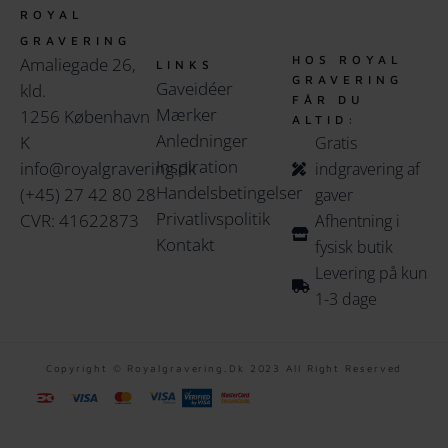
ROYAL
GRAVERING
HOS ROYAL
Amaliegade 26,
LINKS
GRAVERING
Gaveidéer
kld.
FÅR DU
Mærker
1256 København
ALTID:
Anledninger
K
Gratis
Inspiration
info@royalgravering.dk
indgravering af
Handelsbetingelser
(+45) 27 42 80 28
gaver
Privatlivspolitik
CVR: 41622873
Afhentning i
Kontakt
fysisk butik
Levering på kun
1-3 dage
Copyright © Royalgravering.dk 2023 All Right Reserved