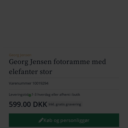
154
164
174
184
194
Georg Jensen
Georg Jensen fotoramme med
204
elefanter stor
214
Varenummer
10019294
224
Leveringstid
1-3 hverdag eller afhent i butik
599.00
DKK
234
Inkl. gratis gravering
244
Køb og personliggør
254