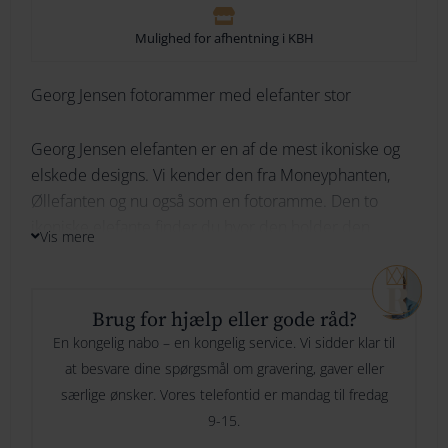
264
Mulighed for afhentning i KBH
Georg
274
Georg Jensen fotorammer med elefanter stor
Skrifttype
284
Jensen
Georg Jensen elefanten er en af de mest ikoniske og
294
fotoramme
elskede designs. Vi kender den fra Moneyphanten,
Øllefanten og nu også som en fotoramme. Den to
Indtast din tekst her
Her skriver du hvad du ønsker vi skal
med
ikoniske elefante finder du hvor den holder den
graverer og evt hvor mange linjer.
Vis mere
elefanter
smukke Georg Jensen glasramme med ryggen. Hos
Royal Gravering kan du gratis personaliser denne
stor
smukke Georg Jensen ramme ved at få graveret et
Brug for hjælp eller gode råd?
navn på den ene elefant og måske en dato på den
Specielle ønsker til gravering
Er der noget vi skal være
antal
En kongelig nabo – en kongelig service. Vi sidder klar til
anden Georg Jensen elefant.
opmærksom på, ønsker eller andet? Så kan du skrive det her
at besvare dine spørgsmål om gravering, gaver eller
Denne smukke elefant, der er lavet af sølv og andre
særlige ønsker. Vores telefontid er mandag til fredag
luksuriøse materialer, er en vidunderlig tilføjelse til
9-15.
ethvert hjem. Georg Jensen elefanten er ikke kun et
Gaveindpakning