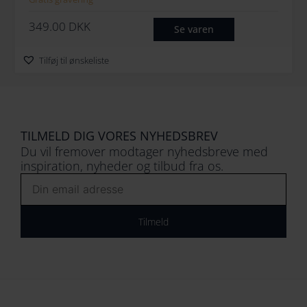
349.00
DKK
Se varen
Tilføj til ønskeliste
TILMELD DIG VORES NYHEDSBREV
Du vil fremover modtager nyhedsbreve med
inspiration, nyheder og tilbud fra os.
Email
Tilmeld