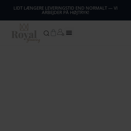
44
LIDT LÆNGERE LEVERINGSTID END NORMALT — VI
ARBEJDER PÅ HØJTRYK!
54
64
Kurv
74
84
94
104
1
14
124
134
144