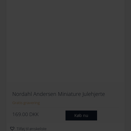
Nordahl Andersen Miniature Julehjerte
Gratis gravering
169.00
DKK
Køb nu
Tilføj til ønskeliste