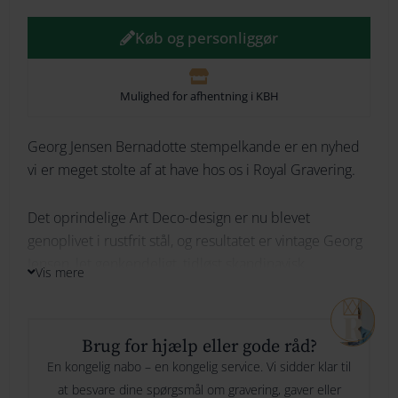
264
Køb og personliggør
274
Mulighed for afhentning i KBH
284
294
Georg Jensen Bernadotte stempelkande er en nyhed
Ikke på lager
vi er meget stolte af at have hos os i Royal Gravering.
Det oprindelige Art Deco-design er nu blevet
Bliv underrettet
genoplivet i rustfrit stål, og resultatet er vintage Georg
Jensen, let genkendeligt, tidløst skandinavisk
Vis mere
design. Denne Georg Jensen Stempelkande er en fryd
for øjet og vil pynte ethvert bord.
Brug for hjælp eller gode råd?
Gratis indgravering i Georg Jensen Bernadotte
En kongelig nabo – en kongelig service. Vi sidder klar til
at besvare dine spørgsmål om gravering, gaver eller