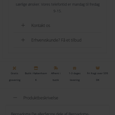
Skal Bernadotte stempelkanden gives som en gave, f
særlige ønsker. Vores telefontid er mandag til fredag
eks til et bryllup, fødselsdag, jubilæum eller andet kan
9-15.
du helt gratis få graveret i bunden af Bernadotte
stempelkanden. Det kan være en lykønskning til
Kontakt os
brudeparret, et citat eller måske bare en dato for en
særlig dag der er hver at minde.
Erhvervskunde? Få et tilbud
Gratis
Butik i København
Afhent i
1-3 dages
Fri fragt over 599
gravering
K
butik
levering
DK
Produktbeskrivelse
Bernadotte De allerførste dele af Bernadotte-