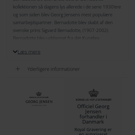
kollektionen så dagens lys allerede i de sene 1930’ere
og som siden blev Georg Jensens mest populære
samarbejdspartner. Bernadotte blev skabt af den
svenske prins Sigvard Bernadotte, (1907-2002)
Bernadotte blev uddannet fra det Kungliga
Konstakademien i Stockholm i 1929. Prinsens lange
Læs mere
tilknytning til Georg Jensen repræsenterer et andet
kapitel i skandinavisk designs rige historie.
Yderligere informationer
Bernadotte-kollektionen har i generationer været og
er stadig en favorit
Officiel Georg
Jensen
forhandler i
Danmark
Royal Gravering er
en autoriseret