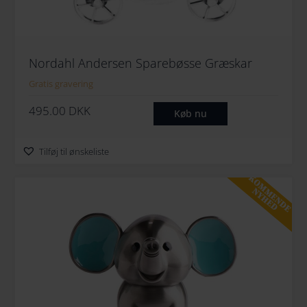
Nordahl Andersen Sparebøsse Græskar
Gratis gravering
495.00
DKK
Køb nu
Tilføj til ønskeliste
KOMMENDE
NYHED