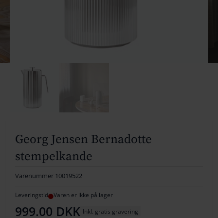
154
164
174
184
194
204
214
Georg Jensen Bernadotte
stempelkande
224
234
Varenummer
10019522
244
Leveringstid
Varen er ikke på lager
999.00
DKK
Inkl. gratis gravering
254