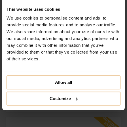
This website uses cookies
We use cookies to personalise content and ads, to
provide social media features and to analyse our traffic.
We also share information about your use of our site with
our social media, advertising and analytics partners who
may combine it with other information that you’ve
provided to them or that they’ve collected from your use
of their services.
Nordahl Andersen Tallerken M.
Dåbsmotiver
Gratis gravering
Allow all
399.00
DKK
Se varen
Customize
Tilføj til ønskeliste
KOMMENDE
NYHED