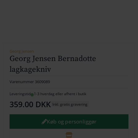
154
164
174
184
Georg Jensen
Georg Jensen Bernadotte
194
lagkagekniv
204
Varenummer
3609089
214
Leveringstid
1-3 hverdag eller afhent i butik
224
359.00
DKK
Inkl. gratis gravering
234
Køb og personliggør
244
254