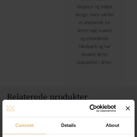
Mål:
elegance og tidløst
H: 255 mm / 10,04 tommer.
design. Hans værker
Design År 2018
er anerkendt for
Lanceringsår 2019
deres høje kvalitet
Bernadotte
og enestående
håndværk og har
bevaret deres
popularitet i årtier.
Relaterede produkter
Consent
Details
About