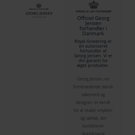
Ellers graverer vi hvor der er plads alt efter meget der
Officiel Georg
skal stå og hvor vi synes det ser pænt ud.
Jensen
forhandler i
Danmark
Se også Georg Jensen Bernadotte kagespaden
her
Royal Gravering er
en autoriseret
forhandler af
Georg Jensen. Vi er
din garanti for
ægte produkter.
Materialer:
Blankt rustfrit stål
Georg Jensen, en
Stål er ikke et grundstof men en metallegering, der
fremtrædende dansk
primært består af jern. Alle produkter af rustfrit stål er
sølvsmed og
håndpolerede, hvilket er en temmelig tidskrævende
designer, er kendt
proces, der kun kan udføres af de dygtigste
for at skabe smykker
kunsthåndværkere. 18/8 (13% chrom, 10% nikkel, 72%
og sølvtøj, der
stål). Al Georg Jensens udsmykning, bordservice og
kombinerer
bestik af rustfrit stål er af denne kvalitet.
skandinavisk