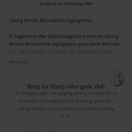
Mulighed for afhentning i KBH
264
Georg
Georg Jensen Bernadotte lagkagekniv.
274
Skrifttype
Jensen
284
Et kagebord eller fødselsdagsbord med en Georg
Bernadotte
Jensen Bernadotte lagkagekniv gøre bare det hele
294
lidt mere festligt og royalt. For designeren bag
Indtast din tekst her
Her skriver du hvad du ønsker vi skal
lagkagekniv
dette riflede design var den svenske Prins Sigvard
graverer og evt hvor mange linjer.
Vis mere
antal
Bernadotte. De riflede linjer i knivens skaft er
inspireret af 1930’ernes Art Deco-periode, og
bladets organiske form er en hyldest til nogle af
Brug for hjælp eller gode råd?
Georg Jensens egne tidligere produktioner.
Specielle ønsker til gravering
Er der noget vi skal være
En kongelig nabo – en kongelig service. Vi sidder klar til
opmærksom på, ønsker eller andet? Så kan du skrive det her
at besvare dine spørgsmål om gravering, gaver eller
Georg Jensen Bernadotte lagkagekniv er en perfekt
særlige ønsker. Vores telefontid er mandag til fredag
gave til mange anledninger. Og med en personlig
9-15.
indgravering kan du forevige minder for modtagerne
Gaveindpakning
ved at få graveret datoer, navne eller en begivenhed i
Nej tak