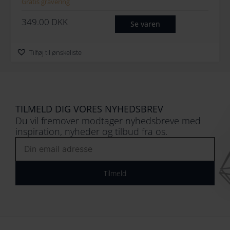
Gratis gravering
349.00
DKK
Se varen
Tilføj til ønskeliste
TILMELD DIG VORES NYHEDSBREV
Du vil fremover modtager nyhedsbreve med
inspiration, nyheder og tilbud fra os.
Email
Tilmeld