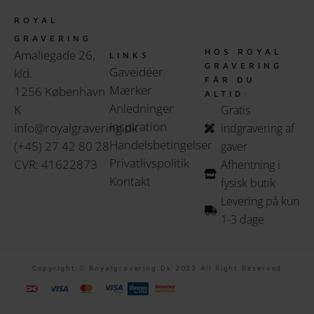
ROYAL
GRAVERING
HOS ROYAL
Amaliegade 26,
LINKS
GRAVERING
Gaveidéer
kld.
FÅR DU
Mærker
1256 København
ALTID:
Anledninger
K
Gratis
Inspiration
info@royalgravering.dk
indgravering af
Handelsbetingelser
(+45) 27 42 80 28
gaver
Privatlivspolitik
CVR: 41622873
Afhentning i
Kontakt
fysisk butik
Levering på kun
1-3 dage
Copyright © Royalgravering.dk 2022 All Right Reserved