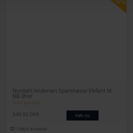
Nordahl Andersen Sparebøsse Elefant M.
Blå Ører
Gratis gravering
349.00
DKK
Køb nu
Tilføj til ønskeliste