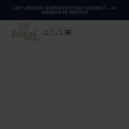
44
LIDT LÆNGERE LEVERINGSTID END NORMALT — VI
ARBEJDER PÅ HØJTRYK!
54
64
Kurv
74
84
94
104
1
14
124
134
144