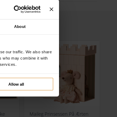
About
se our traffic. We also share
ers who may combine it with
 services.
Allow all
Æske
Maileg Prinsessen På Ærten