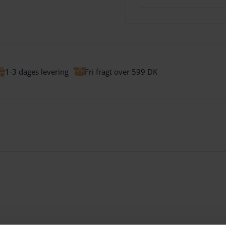
1-3 dages levering
Fri fragt over 599 DK