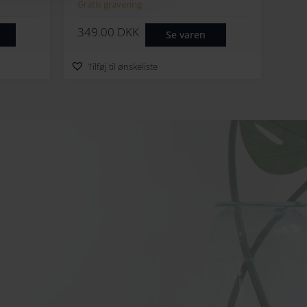
Ny 2024
Gratis gravering
349.00
DKK
Se varen
Tilføj til ønskeliste