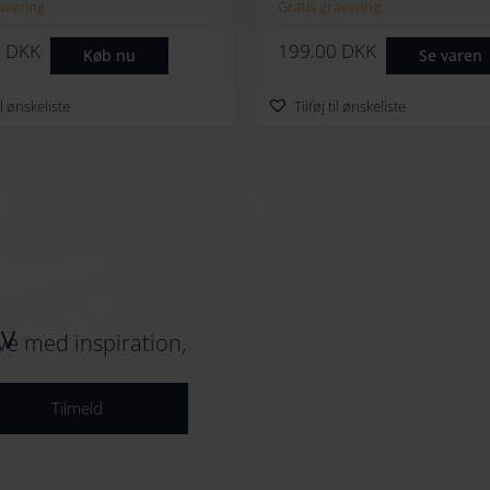
avering
Gratis gravering
0
DKK
199.00
DKK
Køb nu
Se varen
til ønskeliste
Tilføj til ønskeliste
EV
e med inspiration,
Tilmeld