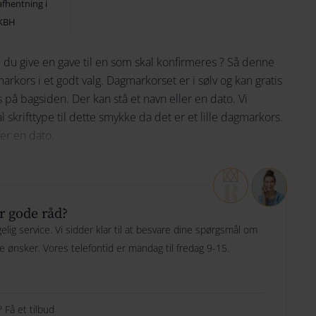
afhentning i
Ikke på lager
KBH
174
152
Bliv underrettet
 du give en gave til en som skal konfirmeres ? Så denne
184
162
ors i et godt valg. Dagmarkorset er i sølv og kan gratis
194
172
 på bagsiden. Der kan stå et navn eller en dato. Vi
 skrifttype til dette smykke da det er et lille dagmarkors.
204
182
ler en dato.
214
192
mbånd
her
224
202
r gode råd?
234
212
lig service. Vi sidder klar til at besvare dine spørgsmål om
244
222
ge ønsker. Vores telefontid er mandag til fredag 9-15.
254
232
264
242
 Få et tilbud