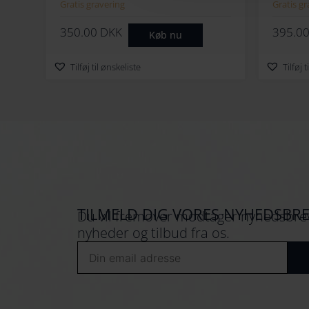
Bamse
Cm
Gratis gravering
Gratis gr
350.00
DKK
395.0
Køb nu
Tilføj til ønskeliste
Tilføj 
TILMELD DIG VORES NYHEDSBR
Du vil fremover modtager nyhedsbrev
nyheder og tilbud fra os.
Email