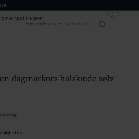
RYK!
64
42
s gravering på alle gaver
Kurv
Ingen skjulte gebyrer, ingen kompromis
74
52
84
62
94
72
104
82
1
14
92
en dagmarkors halskæde sølv
124
102
134
1
12
144
122
 gravering
154
132
Mulighed for
164
142