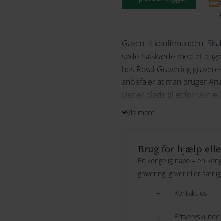
Gaven til konfirmanden. Skal
søde halskæde med et dagmark
hos Royal Gravering graveres
anbefaler at man bruger Arial
Der er plads til et fornavn el
Vis mere
Se også dagmarkorset i ar
Bredde (mm):
Brug for hjælp elle
8
En kongelig nabo – en konge
Højde (mm):
gravering, gaver eller særli
10
Kontakt os
Materiale:
Sølv
Erhvervskunde?