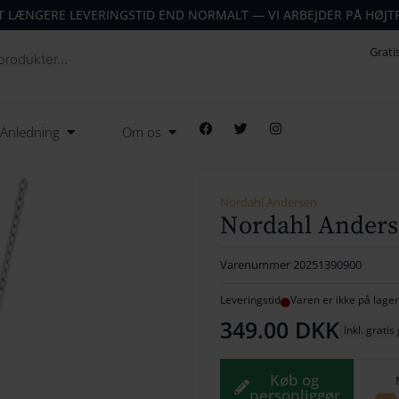
T LÆNGERE LEVERINGSTID END NORMALT — VI ARBEJDER PÅ HØJT
Grati
F
T
I
Open Anledning
Open Om os
Anledning
Om os
a
w
n
c
i
s
e
t
t
b
t
a
o
e
g
o
r
r
Nordahl Andersen
k
a
Nordahl Anders
m
Varenummer
20251390900
Leveringstid
Varen er ikke på lager
349.00
DKK
Inkl. gratis
Køb og
personliggør